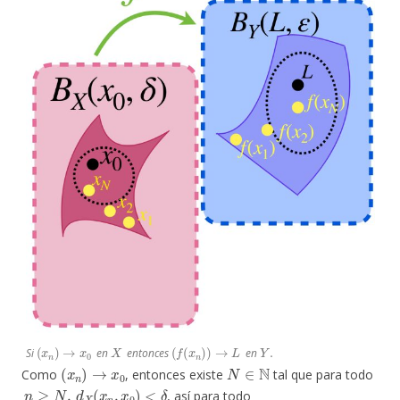
(
x
n
)
→
x
0
X
(
f
(
x
n
)
)
→
L
Y
.
Si
en
entonces
en
(
x
n
)
→
x
0
N
∈
N
Como
, entonces existe
tal que para todo
n
≥
N
,
d
X
(
x
n
,
x
0
)
<
δ
, así para todo