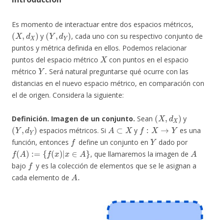
Es momento de interactuar entre dos espacios métricos,
(
X
,
d
X
)
(
Y
,
d
Y
)
y
, cada uno con su respectivo conjunto de
puntos y métrica definida en ellos. Podemos relacionar
X
puntos del espacio métrico
con puntos en el espacio
Y
.
métrico
Será natural preguntarse qué ocurre con las
distancias en el nuevo espacio métrico, en comparación con
el de origen. Considera la siguiente:
(
X
,
d
X
)
Definición. Imagen de un conjunto.
Sean
y
(
Y
,
d
Y
)
A
⊂
X
f
:
X
→
Y
espacios métricos. Si
y
es una
f
Y
función, entonces
define un conjunto en
dado por
f
(
A
)
:=
{
f
(
x
)
|
x
∈
A
}
A
, que llamaremos la imagen de
f
bajo
y es la colección de elementos que se le asignan a
A
.
cada elemento de