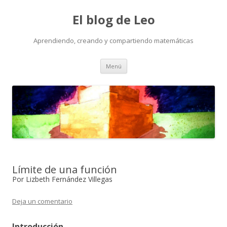
El blog de Leo
Aprendiendo, creando y compartiendo matemáticas
Saltar
Menú
al
contenido
Límite de una función
Por Lizbeth Fernández Villegas
Deja un comentario
Introducción