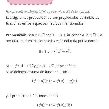
B
X
(
x
0
,
1
/
n
)
f
B
Y
(
L
,
ε
0
)
.
Hay un punto en
que
envía fuera de
Las siguientes proposiciones son propiedades de límites de
funciones en los espacios métricos mencionados:
z
∈
C
z
=
a
+
b
i
a
,
b
∈
R
.
Proposición
. Sea
con
donde
La
métrica usual en los complejos es la inducida por la norma:
‖
z
‖
:=
a
2
+
b
2
.
f
:
A
→
C
g
:
A
→
C
.
Sean
y
Si se definen
Si se definen la suma de funciones como
(
f
+
g
)
(
x
)
:=
f
(
x
)
+
g
(
x
)
y el producto de funciones como
(
f
g
)
(
x
)
:=
f
(
x
)
g
(
x
)