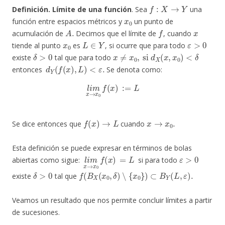
f
:
X
→
Y
Definición. Límite de una función
. Sea
una
x
0
función entre espacios métricos y
un punto de
A
.
f
x
acumulación de
Decimos que el límite de
, cuando
x
0
L
∈
Y
ε
>
0
tiende al punto
es
, si ocurre que para todo
δ
>
0
x
≠
x
0
,
si
d
X
(
x
,
x
0
)
<
δ
existe
tal que para todo
d
Y
(
f
(
x
)
,
L
)
<
ε
.
entonces
Se denota como:
l
i
m
x
→
x
0
f
(
x
)
:=
L
f
(
x
)
→
L
x
→
x
0
.
Se dice entonces que
cuando
Esta definición se puede expresar en términos de bolas
l
i
m
x
→
x
0
f
(
x
)
=
L
ε
>
0
abiertas como sigue:
si para todo
δ
>
0
f
(
B
X
(
x
0
,
δ
)
∖
{
x
0
}
)
⊂
B
Y
(
L
,
ε
)
.
existe
tal que
Veamos un resultado que nos permite concluir límites a partir
de sucesiones.