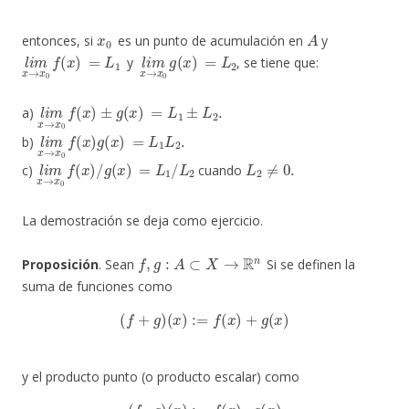
x
0
A
entonces, si
es un punto de acumulación en
y
l
i
m
x
→
x
0
f
(
x
)
=
L
1
l
i
m
x
→
x
0
g
(
x
)
=
L
2
y
, se tiene que:
l
i
m
x
→
x
0
f
(
x
)
±
g
(
x
)
=
L
1
±
L
2
.
a)
l
i
m
x
→
x
0
f
(
x
)
g
(
x
)
=
L
1
L
2
.
b)
l
i
m
x
→
x
0
f
(
x
)
/
g
(
x
)
=
L
1
/
L
2
L
2
≠
0.
c)
cuando
La demostración se deja como ejercicio.
f
,
g
:
A
⊂
X
→
R
n
Proposición
. Sean
Si se definen la
suma de funciones como
(
f
+
g
)
(
x
)
:=
f
(
x
)
+
g
(
x
)
y el producto punto (o producto escalar) como
(
f
⋅
g
)
(
x
)
:=
f
(
x
)
⋅
g
(
x
)