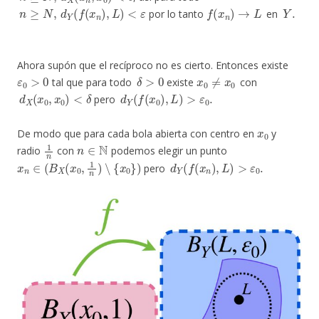
n
≥
N
,
d
Y
(
f
(
x
n
)
,
L
)
<
ε
f
(
x
n
)
→
L
Y
.
por lo tanto
en
Ahora supón que el recíproco no es cierto. Entonces existe
ε
0
>
0
δ
>
0
x
0
≠
x
0
tal que para todo
existe
con
d
X
(
x
0
,
x
0
)
<
δ
d
Y
(
f
(
x
0
)
,
L
)
>
ε
0
.
pero
x
0
De modo que para cada bola abierta con centro en
y
1
n
n
∈
N
radio
con
podemos elegir un punto
x
n
∈
(
B
X
(
x
0
,
1
n
)
∖
{
x
0
}
)
d
Y
(
f
(
x
n
)
,
L
)
>
ε
0
.
pero