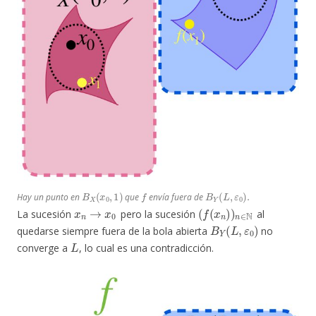
B
X
(
x
0
,
1
)
f
B
Y
(
L
,
ε
0
)
.
Hay un punto en
que
envía fuera de
x
n
→
x
0
(
N
f
(
x
n
)
)
n
∈
La sucesión
pero la sucesión
al
B
Y
(
L
,
ε
0
)
quedarse siempre fuera de la bola abierta
no
L
converge a
, lo cual es una contradicción.