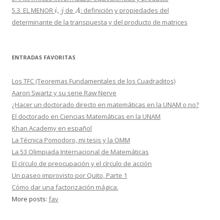
i
,
j
A
5.3. EL MENOR
de
: definición y propiedades del
determinante de la transpuesta y del producto de matrices
ENTRADAS FAVORITAS
Los TFC (Teoremas Fundamentales de los Cuadraditos)
Aaron Swartz y su serie Raw Nerve
¿Hacer un doctorado directo en matemáticas en la UNAM o no?
El doctorado en Ciencias Matemáticas en la UNAM
Khan Academy en español
La Técnica Pomodoro, mi tesis y la OMM
La 53 Olimpiada Internacional de Matemáticas
El círculo de preocupación y el círculo de acción
Un paseo improvisto por Quito, Parte 1
Cómo dar una factorización mágica.
More posts:
fav