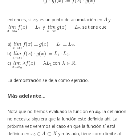
x
0
A
entonces, si
es un punto de acumulación en
y
l
i
m
x
→
x
0
f
(
x
)
=
L
1
l
i
m
x
→
x
0
g
(
x
)
=
L
2
y
, se tiene que:
l
i
m
x
→
x
0
f
(
x
)
±
g
(
x
)
=
L
1
±
L
2
.
a)
l
i
m
x
→
x
0
f
(
x
)
⋅
g
(
x
)
=
L
1
⋅
L
2
.
b)
l
i
m
x
→
x
0
λ
f
(
x
)
=
λ
L
1
λ
∈
R
.
c)
con
La demostración se deja como ejercicio.
Más adelante…
x
0
,
Nota que no hemos evaluado la función en
la definición
no necesita siquiera que la función esté definida ahí. La
próxima vez veremos el caso en que la función sí está
x
0
∈
A
⊂
X
definida en
y más aún, tiene como límite al
f
(
x
0
)
.