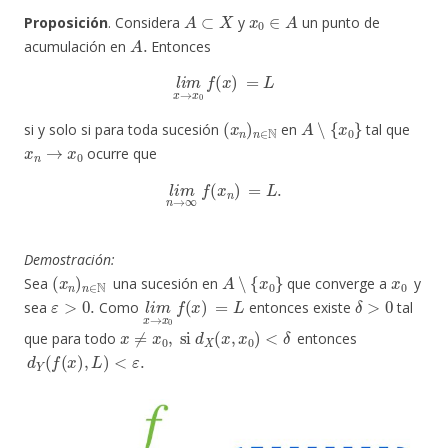
A
⊂
X
x
0
∈
A
Proposición
. Considera
y
un punto de
A
.
acumulación en
Entonces
l
i
m
x
→
x
0
f
(
x
)
=
L
(
x
n
)
n
∈
N
A
∖
{
x
0
}
si y solo si para toda sucesión
en
tal que
x
n
→
x
0
ocurre que
l
i
m
n
→
∞
f
(
x
n
)
=
L
.
Demostración:
(
x
n
)
n
∈
N
A
∖
{
x
0
}
x
0
Sea
una sucesión en
que converge a
y
ε
>
0.
l
i
m
x
→
x
0
f
(
x
)
=
L
δ
>
0
sea
Como
entonces existe
tal
x
≠
x
0
,
si
d
X
(
x
,
x
0
)
<
δ
que para todo
entonces
d
Y
(
f
(
x
)
,
L
)
<
ε
.