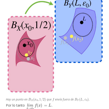
B
X
(
x
0
,
1
/
2
)
f
B
Y
(
L
,
ε
0
)
.
Hay un punto en
que
envía fuera de
l
L
i
.
m
x
→
x
0
f
(
x
)
=
Por lo tanto