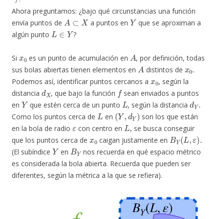
Ahora preguntamos: ¿bajo qué circunstancias una función
A
⊂
X
Y
envía puntos de
a puntos en
que se aproximan a
L
∈
Y
algún punto
?
x
0
A
Si
es un punto de acumulación en
, por definición, todas
A
x
0
.
sus bolas abiertas tienen elementos en
distintos de
x
0
Podemos así, identificar puntos cercanos a
, según la
d
X
f
distancia
, que bajo la función
sean enviados a puntos
Y
L
d
Y
.
en
que estén cerca de un punto
, según la distancia
L
(
Y
,
d
Y
)
Como los puntos cerca de
en
son los que están
ε
L
,
en la bola de radio
con centro en
se busca conseguir
x
0
B
Y
(
L
,
ε
)
.
que los puntos cerca de
caigan justamente en
Y
B
Y
(El subíndice
en
nos recuerda en qué espacio métrico
es considerada la bola abierta. Recuerda que pueden ser
diferentes, según la métrica a la que se refiera).