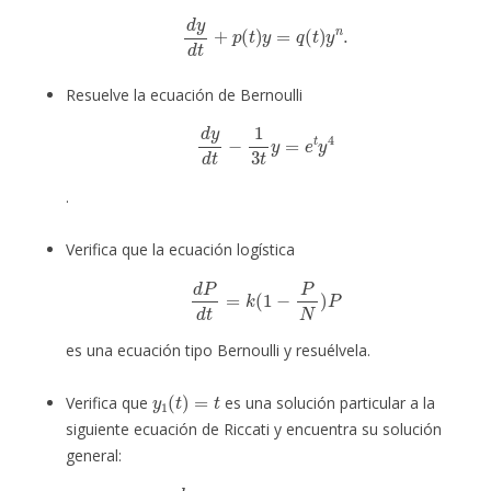
d
y
d
t
+
p
(
t
)
y
=
q
(
t
)
y
n
.
Resuelve la ecuación de Bernoulli
d
y
d
t
−
1
3
t
y
=
e
t
y
4
.
Verifica que la ecuación logística
d
P
d
t
=
k
(
1
−
P
N
)
P
es una ecuación tipo Bernoulli y resuélvela.
y
1
(
t
)
=
t
Verifica que
es una solución particular a la
siguiente ecuación de Riccati y encuentra su solución
general:
d
y
d
t
=
1
+
t
2
−
2
t
y
+
y
2
.