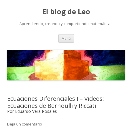
El blog de Leo
Aprendiendo, creando y compartiendo matemáticas
Saltar
Menú
al
contenido
Ecuaciones Diferenciales I – Videos:
Ecuaciones de Bernoulli y Riccati
Por Eduardo Vera Rosales
Deja un comentario