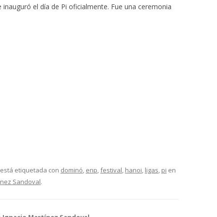
 inauguró el día de Pi oficialmente. Fue una ceremonia
 está etiquetada con
dominó
,
enp
,
festival
,
hanoi
,
ligas
,
pi
en
ínez Sandoval
.