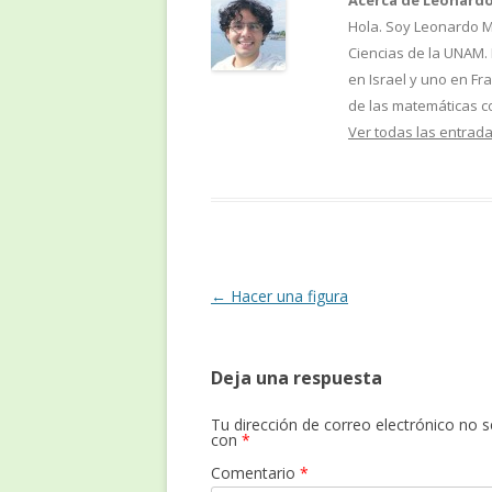
Acerca de Leonardo
Hola. Soy Leonardo M
Ciencias de la UNAM.
en Israel y uno en Fr
de las matemáticas c
Ver todas las entrad
Navegación
←
Hacer una figura
de
entradas
Deja una respuesta
Tu dirección de correo electrónico no s
con
*
Comentario
*