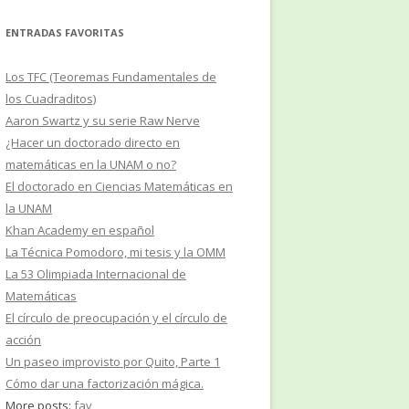
ENTRADAS FAVORITAS
Los TFC (Teoremas Fundamentales de
los Cuadraditos)
Aaron Swartz y su serie Raw Nerve
¿Hacer un doctorado directo en
matemáticas en la UNAM o no?
El doctorado en Ciencias Matemáticas en
la UNAM
Khan Academy en español
La Técnica Pomodoro, mi tesis y la OMM
La 53 Olimpiada Internacional de
Matemáticas
El círculo de preocupación y el círculo de
acción
Un paseo improvisto por Quito, Parte 1
Cómo dar una factorización mágica.
More posts:
fav