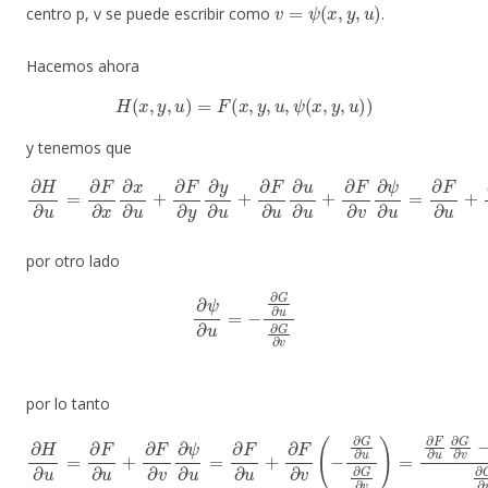
v
=
ψ
(
x
,
y
,
u
)
centro p, v se puede escribir como
.
Hacemos ahora
H
(
x
,
y
,
u
)
=
F
(
x
,
y
,
u
,
ψ
(
x
,
y
,
u
)
)
y tenemos que
∂
H
∂
u
=
∂
F
∂
x
∂
x
∂
u
u
=
+
∂
∂
F
F
∂
∂
u
y
∂
+
y
∂
∂
F
u
∂
+
v
∂
∂
ψ
F
∂
∂
u
u
∂
u
∂
u
+
∂
F
∂
v
∂
ψ
∂
por otro lado
∂
ψ
∂
u
=
−
∂
G
∂
u
∂
G
∂
v
por lo tanto
∂
H
∂
u
=
∂
F
∂
∂
u
F
+
∂
∂
u
F
∂
∂
G
v
∂
∂
ψ
v
−
∂
∂
u
F
=
∂
∂
v
F
∂
∂
G
u
∂
+
u
∂
∂
F
G
∂
v
∂
(
v
−
≠
∂
0
G
∂
u
∂
G
∂
v
)
=