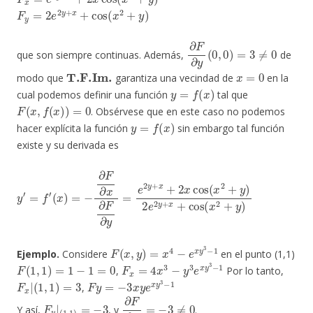
F
y
=
2
e
2
y
+
x
+
cos
(
x
2
+
y
)
∂
F
∂
y
(
0
,
0
)
=
3
≠
0
que son siempre continuas. Además,
de
T.F.Im.
x
=
0
modo que
garantiza una vecindad de
en la
y
=
f
(
x
)
cual podemos definir una función
tal que
F
(
x
,
f
(
x
)
)
=
0
. Obsérvese que en este caso no podemos
y
=
f
(
x
)
hacer explícita la función
sin embargo tal función
existe y su derivada es
y
(
x
′
=
)
=
f
′
−
∂
F
∂
x
∂
F
∂
y
=
e
2
y
+
x
+
2
x
cos
(
x
2
+
y
)
2
e
2
y
+
x
+
cos
(
x
2
+
y
)
F
(
x
,
y
)
=
x
4
−
e
x
y
3
−
1
Ejemplo.
Considere
en el punto (1,1)
F
(
1
,
1
)
=
1
−
1
=
0
F
x
=
4
x
3
−
y
3
e
x
y
3
−
1
,
Por lo tanto,
F
x
|
(
1
,
1
)
=
3
F
y
=
−
3
x
y
e
x
y
3
−
1
,
F
y
|
(
1
,
1
)
=
−
3
∂
F
∂
y
=
−
3
≠
0
Y así,
, y
.