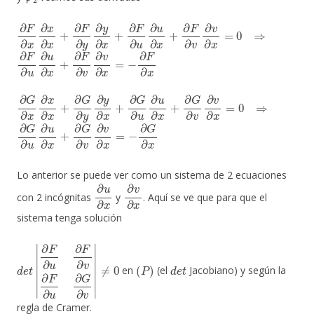
∂
F
∂
x
∂
x
∂
x
+
∂
F
∂
y
∂
y
∂
x
+
∂
F
∂
u
∂
u
∂
x
+
∂
F
∂
v
∂
v
∂
x
=
⇒
0
∂
F
∂
u
∂
u
∂
x
+
∂
F
∂
v
∂
v
∂
x
=
−
∂
F
∂
x
∂
G
∂
x
∂
x
∂
x
+
∂
G
∂
y
∂
y
∂
x
+
∂
G
∂
u
∂
u
∂
x
+
∂
G
∂
v
∂
v
∂
x
⇒
=
0
∂
G
∂
u
∂
u
∂
x
+
∂
G
∂
v
∂
v
∂
x
=
−
∂
G
∂
x
Lo anterior se puede ver como un sistema de 2 ecuaciones
∂
u
∂
x
∂
v
∂
x
con 2 incógnitas
y
. Aquí se ve que para que el
sistema tenga solución
d
∂
≠
F
0
e
∂
t
|
u
∂
F
∂
v
∂
F
∂
u
∂
G
∂
v
|
(
P
)
d
e
t
en
(el
Jacobiano) y según la
regla de Cramer.