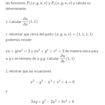
F
1
(
x
,
y
,
u
,
v
)
F
2
(
x
,
y
,
u
,
v
)
las funciones
y
y calcula su
determinante.
∂
u
∂
x
(
1
,
1
)
2.-Calcular
(
x
,
y
,
u
,
v
)
=
(
1
,
1
,
1
,
1
)
1.-Mostrtar que cerca del punto
podemos resoler:
x
u
+
y
v
u
2
=
2
x
u
3
+
y
2
+
v
4
=
2
y
de manera única para
u
y
v
x
y
y
∂
u
∂
v
(
1
,
1
)
en término de
. Calcular
2.-Mostrar que las ecuaciones
x
2
−
y
2
−
u
3
+
v
2
+
4
=
0
y
2
x
y
+
y
2
−
2
u
2
+
3
v
4
+
8