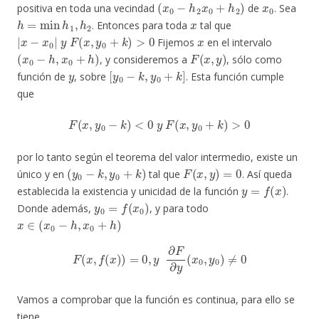
positiva en toda una vecindad
de
. Sea
h
=
min
h
1
,
h
2
x
. Entonces para toda
tal que
|
x
−
x
0
|
y
F
(
x
,
y
0
+
k
)
>
0
x
Fijemos
en el intervalo
(
x
0
−
h
,
x
0
+
h
)
F
(
x
,
y
)
, y consideremos a
, sólo como
y
[
y
0
−
k
,
y
0
+
k
]
función de
, sobre
. Esta función cumple
que
F
(
x
,
y
0
−
k
)
<
0
y
F
(
x
,
y
0
+
k
)
>
0
por lo tanto según el teorema del valor intermedio, existe un
(
y
0
−
k
,
y
0
+
k
)
F
(
x
,
y
)
=
0
único y en
tal que
. Así queda
y
=
f
(
x
)
establecida la existencia y unicidad de la función
.
y
0
=
f
(
x
0
)
Donde además,
, y para todo
x
∈
(
x
0
−
h
,
x
0
+
h
)
F
(
x
,
f
(
x
)
)
=
0
,
y
∂
F
∂
y
(
x
0
,
y
0
)
≠
0
Vamos a comprobar que la función es continua, para ello se
tiene