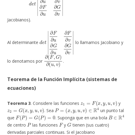
Jacobianos).
d
∂
F
e
∂
t
|
u
∂
F
∂
v
∂
G
∂
u
∂
G
∂
v
|
Al determinante
lo llamamos Jacobiano y
∂
(
F
,
G
)
∂
(
u
,
v
)
lo denotamos por
.
Teorema de la Función Implícita (sistemas de
ecuaciones)
z
1
=
F
(
x
,
y
,
u
,
v
)
Teorema 3
. Considere las funciones
y
z
2
=
G
(
x
,
y
,
u
,
v
)
P
=
(
x
,
y
,
u
,
v
)
∈
R
4
. Sea
un punto tal
F
(
P
)
=
G
(
P
)
=
0
B
∈
R
4
que
. Suponga que en una bola
P
F
G
de centro
las funciones
y
tienen (sus cuatro)
derivadas parciales continuas. Si el Jacobiano