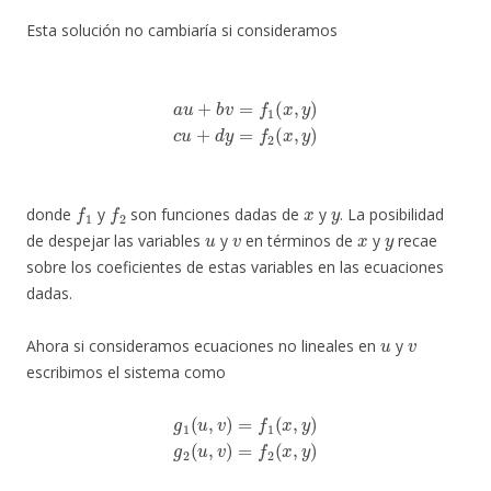
Esta solución no cambiaría si consideramos
a
u
+
b
v
=
f
1
(
x
,
y
)
c
u
+
d
y
=
f
2
(
x
,
y
)
f
1
f
2
x
y
donde
y
son funciones dadas de
y
. La posibilidad
u
v
x
y
de despejar las variables
y
en términos de
y
recae
sobre los coeficientes de estas variables en las ecuaciones
dadas.
u
v
Ahora si consideramos ecuaciones no lineales en
y
escribimos el sistema como
g
1
(
u
,
v
)
=
f
1
(
x
,
y
)
g
2
(
u
,
v
)
=
f
2
(
x
,
y
)
u