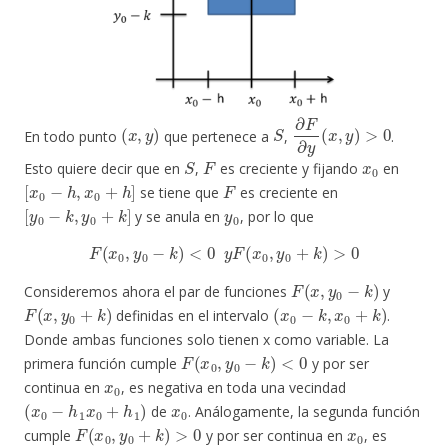
(
x
,
y
)
S
∂
F
∂
y
(
x
,
y
)
>
0
En todo punto
que pertenece a
,
.
S
F
x
0
Esto quiere decir que en
,
es creciente y fijando
en
[
x
0
−
h
,
x
0
+
h
]
F
se tiene que
es creciente en
[
y
0
−
k
,
y
0
+
k
]
y
0
y se anula en
, por lo que
F
(
x
0
,
y
0
−
k
)
<
0
y
F
(
x
0
,
y
0
+
k
)
>
0
F
(
x
,
y
0
−
k
)
Consideremos ahora el par de funciones
y
F
(
x
,
y
0
+
k
)
(
x
0
−
k
,
x
0
+
k
)
definidas en el intervalo
.
Donde ambas funciones solo tienen x como variable. La
F
(
x
0
,
y
0
−
k
)
<
0
primera función cumple
y por ser
x
0
continua en
, es negativa en toda una vecindad
(
x
0
−
h
1
x
0
+
h
1
)
x
0
de
. Análogamente, la segunda función
F
(
x
0
,
y
0
+
k
)
>
0
x
0
cumple
y por ser continua en
, es
(
x
0
−
h
2
x
0
+
h
2
)
x
0