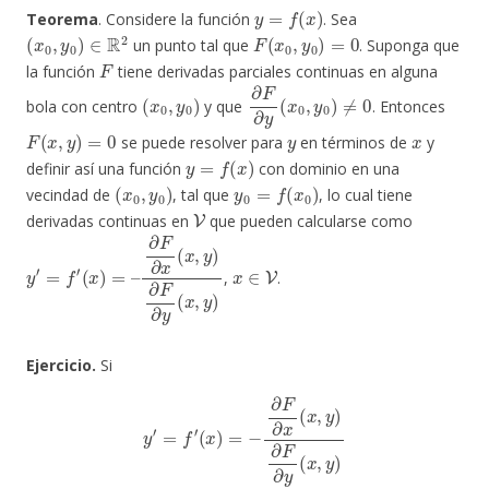
y
=
f
(
x
)
Teorema
. Considere la función
. Sea
(
x
0
,
y
0
)
∈
R
2
F
(
x
0
,
y
0
)
=
0
un punto tal que
. Suponga que
F
la función
tiene derivadas parciales continuas en alguna
(
x
0
,
y
0
)
∂
F
∂
y
(
x
0
,
y
0
)
≠
0
bola con centro
y que
. Entonces
F
(
x
,
y
)
=
0
y
x
se puede resolver para
en términos de
y
y
=
f
(
x
)
definir así una función
con dominio en una
(
x
0
,
y
0
)
y
0
=
f
(
x
0
)
vecindad de
, tal que
, lo cual tiene
V
derivadas continuas en
que pueden calcularse como
y
∂
′
F
=
∂
f
′
x
(
x
(
x
)
=
,
y
–
)
∂
F
∂
y
(
x
,
y
)
x
∈
V
,
.
Ejercicio.
Si
y
′
=
f
′
(
x
)
=
−
∂
F
∂
x
(
x
,
y
)
∂
F
∂
y
(
x
,
y
)