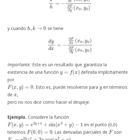
h
,
k
→
0
y cuando
se tiene
d
y
d
x
=
−
∂
F
∂
x
(
x
0
,
y
0
)
∂
F
∂
y
(
x
0
,
y
0
)
Importante:
Este es un resultado que garantiza la
y
=
f
(
x
)
existencia de una función
definida implícitamente
por
F
(
x
,
y
)
=
0
y
. Esto es, puede resolverse para
en términos
x
de
,
pero no nos dice como hacer el despeje.
Ejemplo.
Considere la función
F
(
x
,
y
)
=
e
2
y
+
x
+
sin
(
x
2
+
y
)
−
1
en el punto (0,0)
F
(
0
,
0
)
=
0
F
tenemos
. Las derivadas parciales de
son
F
x
=
e
2
y
+
x
+
2
x
cos
(
x
2
+
y
)