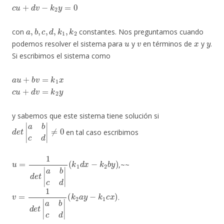
c
u
+
d
v
−
k
2
y
=
0
a
,
b
,
c
,
d
,
k
1
,
k
2
con
constantes. Nos preguntamos cuando
u
v
x
y
podemos resolver el sistema para
y
en términos de
y
.
Si escribimos el sistema como
a
u
+
b
v
=
k
1
x
c
u
+
d
v
=
k
2
y
y sabemos que este sistema tiene solución si
d
e
t
|
a
b
c
d
|
≠
0
en tal caso escribimos
u
=
1
d
e
t
|
a
b
c
d
|
(
k
1
d
x
−
k
2
b
y
)
,~~
v
=
1
d
e
t
|
a
b
c
d
|
(
k
2
a
y
−
k
1
c
x
)
.