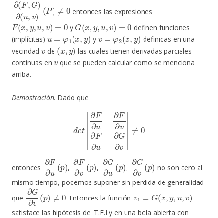
∂
(
P
(
F
)
≠
,
G
0
)
∂
(
u
,
v
)
entonces las expresiones
F
(
x
,
y
,
u
,
v
)
=
0
G
(
x
,
y
,
u
,
v
)
=
0
y
definen funciones
u
=
φ
1
(
x
,
y
)
v
=
φ
2
(
x
,
y
)
(implícitas)
y
definidas en una
v
(
x
,
y
)
vecindad
de
las cuales tienen derivadas parciales
v
continuas en
que se pueden calcular como se menciona
arriba.
Demostración
. Dado que
d
e
t
|
∂
F
∂
u
∂
F
∂
v
∂
F
∂
u
∂
G
∂
v
|
≠
0
∂
F
∂
u
(
p
)
∂
F
∂
v
(
p
)
∂
G
∂
u
(
p
)
∂
G
∂
v
(
p
)
entonces
,
,
,
no son cero al
mismo tiempo, podemos suponer sin perdida de generalidad
∂
G
∂
v
(
p
)
≠
0
z
1
=
G
(
x
,
y
,
u
,
v
)
que
. Entonces la función
satisface las hipótesis del T.F.I y en una bola abierta con