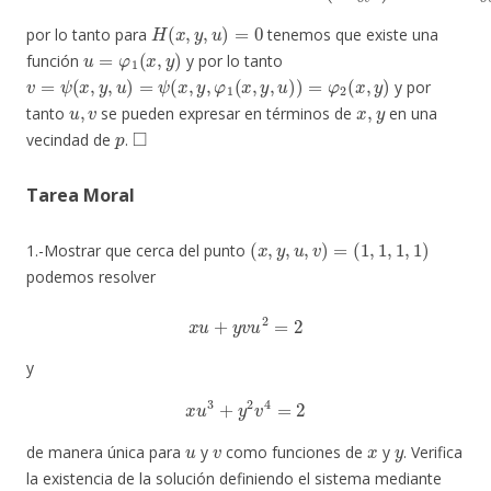
H
(
x
,
y
,
u
)
=
0
por lo tanto para
tenemos que existe una
u
=
φ
1
(
x
,
y
)
función
y por lo tanto
v
=
ψ
(
x
,
y
,
u
)
=
ψ
(
x
,
y
,
φ
1
(
x
,
y
,
u
)
)
=
φ
2
(
x
,
y
)
y por
u
,
v
x
,
y
tanto
se pueden expresar en términos de
en una
p
◻
vecindad de
.
Tarea Moral
(
x
,
y
,
u
,
v
)
=
(
1
,
1
,
1
,
1
)
1.-Mostrar que cerca del punto
podemos resolver
x
u
+
y
v
u
2
=
2
y
x
u
3
+
y
2
v
4
=
2
u
v
x
y
de manera única para
y
como funciones de
y
. Verifica
la existencia de la solución definiendo el sistema mediante