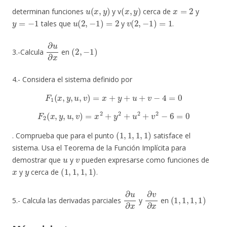
u
(
x
,
y
)
(
x
,
y
)
x
=
2
determinan funciones
y v
cerca de
y
y
=
−
1
u
(
2
,
−
1
)
=
2
v
(
2
,
−
1
)
=
1
tales que
y
.
∂
u
∂
x
(
2
,
−
1
)
3.-Calcula
en
4.- Considera el sistema definido por
F
1
(
x
,
y
,
u
,
v
)
=
x
+
y
+
u
+
v
−
4
=
0
F
2
(
x
,
y
,
u
,
v
)
=
x
2
+
y
2
+
u
2
+
v
2
−
6
=
0
(
1
,
1
,
1
,
1
)
. Comprueba que para el punto
satisface el
sistema. Usa el Teorema de la Función Implícita para
u
v
demostrar que
y
pueden expresarse como funciones de
x
y
(
1
,
1
,
1
,
1
)
y
cerca de
.
∂
u
∂
x
∂
v
∂
x
(
1
,
1
,
1
,
1
)
5.- Calcula las derivadas parciales
y
en