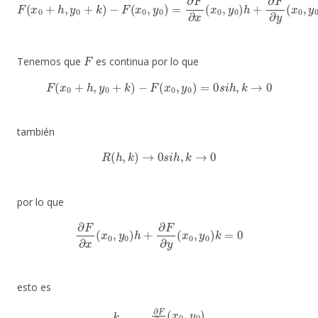
F
Tenemos que
es continua por lo que
F
(
x
0
+
h
,
y
0
+
k
)
−
F
(
x
0
,
y
0
)
=
0
s
i
h
,
k
→
0
también
R
(
h
,
k
)
→
0
s
i
h
,
k
→
0
por lo que
∂
F
∂
x
(
x
0
,
y
0
)
h
+
∂
F
∂
y
(
x
0
,
y
0
)
k
=
0
esto es
k
h
=
−
∂
F
∂
x
(
x
0
,
y
0
)
∂
F
∂
y
(
x
0
,
y
0
)