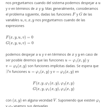
nos preguntamos cuando del sistema podemos despejar a
v
x
y
y
en términos de
y
. Mas generalmente, consideramos
F
G
el problema siguiente, dadas las funciones
y
de las
u
,
v
,
x
,
y
variables
nos preguntamos cuando de las
expresiones
F
(
x
,
y
,
u
,
v
)
=
0
G
(
x
,
y
,
u
,
v
)
=
0
u
v
x
y
podemos despejar a
y
en términos de
y
en caso de
u
=
φ
1
(
x
,
y
)
ser posible diremos que las funciones
y
v
=
φ
2
(
x
,
y
)
son funciones implícitas dadas. Se espera que
∃
′
u
=
φ
1
(
x
,
y
)
v
=
φ
2
(
x
,
y
)
n funciones
y
en
F
(
x
,
y
,
φ
1
(
x
,
y
)
,
φ
2
(
x
,
y
)
G
(
x
,
y
,
φ
1
(
x
,
y
)
,
φ
2
(
x
,
y
)
(
x
,
y
)
V
φ
1
con
en alguna vecindad
. Suponiendo que existen
φ
2
y
veamos sus derivadas