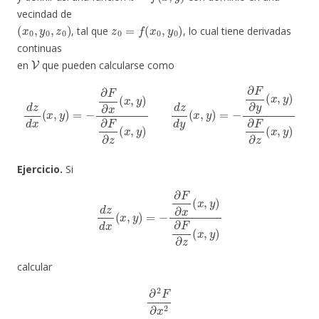
vecindad de
(
x
0
,
y
0
,
z
0
)
z
0
=
f
(
x
0
,
y
0
)
, tal que
, lo cual tiene derivadas
continuas
V
en
que pueden calcularse como
d
z
d
x
(
x
,
y
)
=
−
∂
F
∂
x
(
x
,
y
x
)
,
∂
y
)
F
∂
∂
F
z
∂
(
x
z
,
(
y
x
)
,
y
)
d
z
d
y
(
x
,
y
)
=
−
∂
F
∂
y
(
Ejercicio.
Si
d
z
d
x
(
x
,
y
)
=
−
∂
F
∂
x
(
x
,
y
)
∂
F
∂
z
(
x
,
y
)
calcular
∂
2
F
∂
x
2