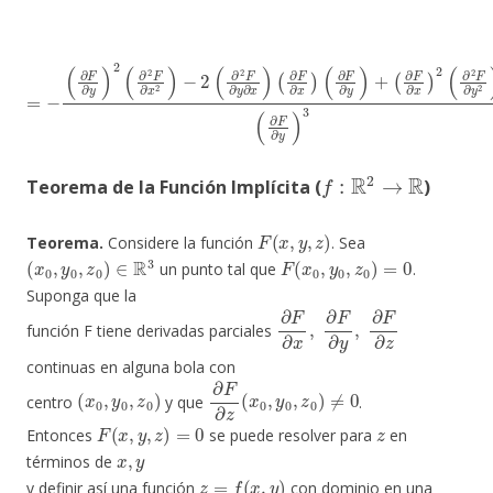
=
−
(
∂
F
∂
y
)
2
(
(
∂
∂
2
F
F
∂
∂
x
x
)
2
2
(
)
∂
−
2
2
F
(
∂
∂
2
y
F
2
∂
)
(
y
∂
∂
F
x
∂
)
y
(
∂
)
3
F
∂
x
)
(
∂
F
∂
y
)
+
f
:
R
2
→
R
Teorema de la Función Implícita (
)
F
(
x
,
y
,
z
)
Teorema.
Considere la función
. Sea
(
x
0
,
y
0
,
z
0
)
∈
R
3
F
(
x
0
,
y
0
,
z
0
)
=
0
un punto tal que
.
Suponga que la
∂
F
∂
x
,
∂
F
∂
y
,
∂
F
∂
z
función F tiene derivadas parciales
continuas en alguna bola con
(
x
0
,
y
0
,
z
0
)
∂
F
∂
z
(
x
0
,
y
0
,
z
0
)
≠
0
centro
y que
.
F
(
x
,
y
,
z
)
=
0
z
Entonces
se puede resolver para
en
x
,
y
términos de
z
=
f
(
x
,
y
)
y definir así una función
con dominio en una