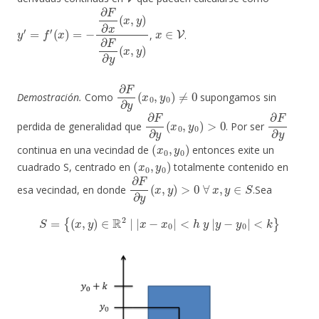
y
(
x
′
=
)
=
f
′
−
∂
F
∂
x
(
x
,
y
)
∂
F
∂
y
(
x
,
y
)
x
∈
V
,
.
∂
F
∂
y
(
x
0
,
y
0
)
≠
0
Demostración.
Como
supongamos sin
∂
F
∂
y
(
x
0
,
y
0
)
>
0
∂
F
∂
y
perdida de generalidad que
. Por ser
(
x
0
,
y
0
)
continua en una vecindad de
entonces exite un
(
x
0
,
y
0
)
cuadrado S, centrado en
totalmente contenido en
∂
F
∂
y
(
x
,
y
)
>
0
∀
x
,
y
∈
S
esa vecindad, en donde
.Sea
S
=
{
(
x
,
y
)
∈
R
2
|
|
x
−
x
0
|
<
h
y
|
y
−
y
0
|
<
k
}