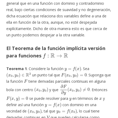
general que en una función con dominio y contradominio
real, bajo ciertas condiciones de suavidad y no degeneración,
dicha ecuación que relaciona dos variables define a una de
ella en función de la otra, aunque, no esté despejada
explícitamente. Dicho de otra manera esto es que cerca de
un punto podemos despejar a la otra variable.
El Teorema de la función implícita versión
f
:
R
→
R
para funciones
y
=
f
(
x
)
Teorema 1
. Considere la función
. Sea
(
x
0
,
y
0
)
∈
R
2
F
(
x
0
,
y
0
)
=
0
un punto tal que
. Suponga que
F
la función
tiene derivadas parciales continuas en alguna
(
x
0
,
y
0
)
∂
F
∂
y
(
x
0
,
y
0
)
≠
0
bola con centro
y que
. Entonces
F
(
x
,
y
)
=
0
y
x
se puede resolver para
en términos de
y
y
=
f
(
x
)
definir así una función
con dominio en una
(
x
0
,
y
0
)
y
0
=
f
(
x
0
)
vecindad de
, tal que
, lo cual tiene
V
derivadas continuas en
que pueden calcularse como