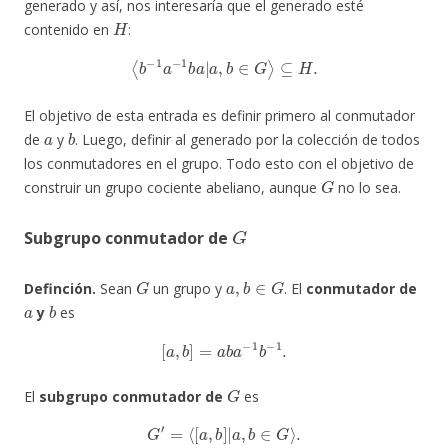
generado y así, nos interesaría que el generado esté
H
contenido en
:
⟨
b
−
1
a
−
1
b
a
|
a
,
b
∈
G
⟩
⊆
H
.
El objetivo de esta entrada es definir primero al conmutador
a
b
de
y
. Luego, definir al generado por la colección de todos
los conmutadores en el grupo. Todo esto con el objetivo de
G
construir un grupo cociente abeliano, aunque
no lo sea.
G
Subgrupo conmutador de
G
a
,
b
∈
G
Definción.
Sean
un grupo y
. El
conmutador de
a
b
y
es
[
a
,
b
]
=
a
b
a
−
1
b
−
1
.
G
El
subgrupo conmutador de
es
G
′
=
⟨
[
a
,
b
]
|
a
,
b
∈
G
⟩
.