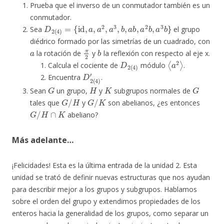
Prueba que el inverso de un conmutador también es un
conmutador.
D
2
(
4
)
=
{
id
,
a
,
a
2
,
a
3
,
b
,
a
b
,
a
2
b
,
a
3
b
}
Sea
el grupo
diédrico formado por las simetrías de un cuadrado, con
a
π
2
b
la rotación de
y
la reflexión con respecto al eje x.
D
2
(
4
)
⟨
a
2
⟩
Calcula el cociente de
módulo
.
D
2
(
4
)
′
Encuentra
.
G
H
K
G
Sean
un grupo,
y
subgrupos normales de
G
/
H
G
/
K
tales que
y
son abelianos, ¿es entonces
G
/
H
∩
K
abeliano?
Más adelante…
¡Felicidades! Esta es la última entrada de la unidad 2. Esta
unidad se trató de definir nuevas estructuras que nos ayudan
para describir mejor a los grupos y subgrupos. Hablamos
sobre el orden del grupo y extendimos propiedades de los
enteros hacia la generalidad de los grupos, como separar un