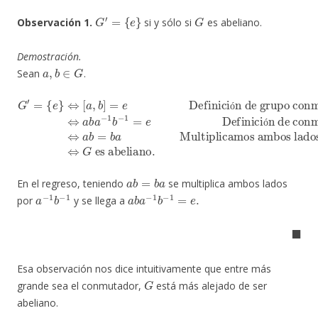
G
′
=
{
e
}
G
Observación 1.
si y sólo si
es abeliano.
Demostración.
a
,
b
∈
G
Sean
.
Definición de conmutador
Definición de grupo conmutador
G
′
=
{
e
}
⇔
Multiplicamos ambos lados por
⇔
a
[
b
a
⇔
=
b
,
b
b
a
a
]
a
⇔
=
b
e
a
G
−
es abeliano.
1
b
−
1
=
e
ó
ó
a
b
=
b
a
En el regreso, teniendo
se multiplica ambos lados
a
−
1
b
−
1
a
b
a
−
1
b
−
1
=
e
.
por
y se llega a
◼
Esa observación nos dice intuitivamente que entre más
G
grande sea el conmutador,
está más alejado de ser
abeliano.