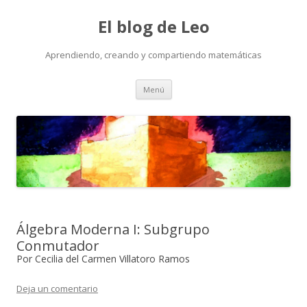
El blog de Leo
Aprendiendo, creando y compartiendo matemáticas
Saltar
Menú
al
contenido
Álgebra Moderna I: Subgrupo
Conmutador
Por Cecilia del Carmen Villatoro Ramos
Deja un comentario