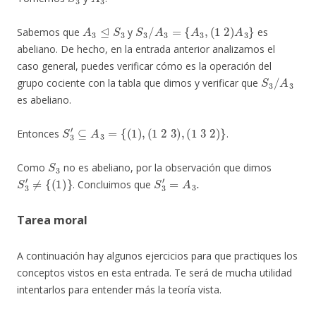
A
3
⊴
S
3
S
3
/
A
3
=
{
A
3
,
(
1
2
)
A
3
}
Sabemos que
y
es
abeliano. De hecho, en la entrada anterior analizamos el
caso general, puedes verificar cómo es la operación del
S
3
/
A
3
grupo cociente con la tabla que dimos y verificar que
es abeliano.
S
3
′
⊆
A
3
=
{
(
1
)
,
(
1
2
3
)
,
(
1
3
2
)
}
Entonces
.
S
3
Como
no es abeliano, por la observación que dimos
S
3
′
≠
{
(
1
)
}
S
3
′
=
A
3
.
. Concluimos que
Tarea moral
A continuación hay algunos ejercicios para que practiques los
conceptos vistos en esta entrada. Te será de mucha utilidad
intentarlos para entender más la teoría vista.