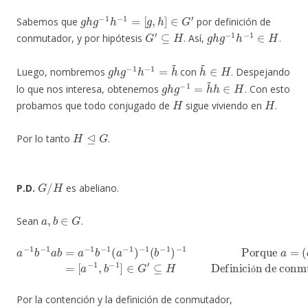
g
h
g
−
1
h
−
1
=
[
g
,
h
]
∈
G
′
Sabemos que
por definición de
G
′
⊆
H
g
h
g
−
1
h
−
1
∈
H
conmutador, y por hipótesis
. Así,
.
g
h
g
−
1
h
−
1
=
h
~
h
~
∈
H
Luego, nombremos
con
. Despejando
g
h
g
−
1
=
h
~
h
∈
H
lo que nos interesa, obtenemos
. Con esto
H
H
probamos que todo conjugado de
sigue viviendo en
.
H
⊴
G
Por lo tanto
.
G
/
H
P.D.
es abeliano.
a
,
b
∈
G
Sean
.
a
−
1
(
a
b
−
−
1
1
)
a
−
b
1
=
=
a
[
a
−
−
1
1
b
Definición de conmutador
,
−
b
1
−
(
1
a
]
−
∈
1
G
)
−
′
⊆
1
(
H
b
−
1
)
−
1
Porque
a
=
ó
Por la contención y la definición de conmutador,
a
−
1
b
−
1
a
b
∈
H