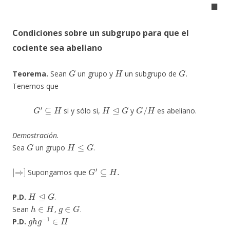
◼
Condiciones sobre un subgrupo para que el
cociente sea abeliano
G
H
G
Teorema.
Sean
un grupo y
un subgrupo de
.
Tenemos que
G
′
⊆
H
H
⊴
G
G
/
H
si y sólo si,
y
es abeliano.
Demostración.
G
H
≤
G
Sea
un grupo
.
|
⇒
]
G
′
⊆
H
.
Supongamos que
H
⊴
G
P.D.
.
h
∈
H
g
∈
G
Sean
,
.
g
h
g
−
1
∈
H
P.D.