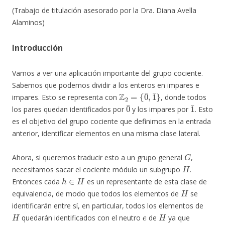
(Trabajo de titulación asesorado por la Dra. Diana Avella
Alaminos)
Introducción
Vamos a ver una aplicación importante del grupo cociente.
Sabemos que podemos dividir a los enteros en impares e
Z
{
0
2
¯
=
,
1
¯
}
impares. Esto se representa con
, donde todos
0
¯
1
¯
los pares quedan identificados por
y los impares por
. Esto
es el objetivo del grupo cociente que definimos en la entrada
anterior, identificar elementos en una misma clase lateral.
G
Ahora, si queremos traducir esto a un grupo general
,
H
necesitamos sacar el cociente módulo un subgrupo
.
h
∈
H
Entonces cada
es un representante de esta clase de
H
equivalencia, de modo que todos los elementos de
se
identificarán entre sí, en particular, todos los elementos de
H
e
H
quedarán identificados con el neutro
de
ya que
h
H
=
e
H