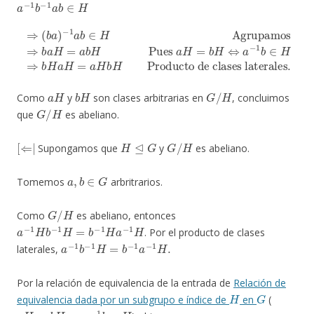
1
−
b
1
a
∈
b
H
∈
⇒
H
b
Agrupamos
H
a
H
=
a
H
b
H
⇒
Producto de clases laterales
⇒
b
(
a
b
H
a
=
)
a
b
H
Pues
a
H
=
b
H
⇔
a
−
.
a
H
b
H
G
/
H
Como
y
son clases arbitrarias en
, concluimos
G
/
H
que
es abeliano.
[
⇐
|
H
⊴
G
G
/
H
Supongamos que
y
es abeliano.
a
,
b
∈
G
Tomemos
arbritrarios.
G
/
H
Como
es abeliano, entonces
a
−
1
H
b
−
1
H
=
b
−
1
H
a
−
1
H
. Por el producto de clases
a
−
1
b
−
1
H
=
b
−
1
a
−
1
H
.
laterales,
Por la relación de equivalencia de la entrada de
Relación de
H
G
equivalencia dada por un subgrupo e índice de
en
(
a
H
=
b
H
⇔
a
−
1
b
∈
H