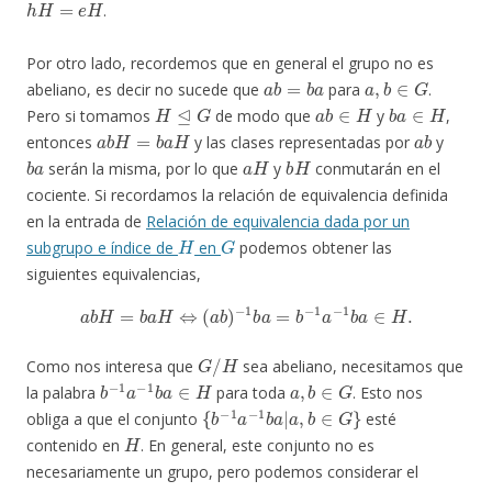
.
Por otro lado, recordemos que en general el grupo no es
a
b
=
b
a
a
,
b
∈
G
abeliano, es decir no sucede que
para
.
H
⊴
G
a
b
∈
H
b
a
∈
H
Pero si tomamos
de modo que
y
,
a
b
H
=
b
a
H
a
b
entonces
y las clases representadas por
y
b
a
a
H
b
H
serán la misma, por lo que
y
conmutarán en el
cociente. Si recordamos la relación de equivalencia definida
en la entrada de
Relación de equivalencia dada por un
H
G
subgrupo e índice de
en
podemos obtener las
siguientes equivalencias,
a
b
H
=
b
a
H
⇔
(
a
b
)
−
1
b
a
=
b
−
1
a
−
1
b
a
∈
H
.
G
/
H
Como nos interesa que
sea abeliano, necesitamos que
b
−
1
a
−
1
b
a
∈
H
a
,
b
∈
G
la palabra
para toda
. Esto nos
{
b
−
1
a
−
1
b
a
|
a
,
b
∈
G
}
obliga a que el conjunto
esté
H
contenido en
. En general, este conjunto no es
necesariamente un grupo, pero podemos considerar el