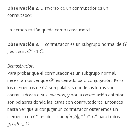
Observación 2.
El inverso de un conmutador es un
conmutador.
La demostración queda como tarea moral.
G
Observación 3.
El conmutador es un subgrupo normal de
G
′
⊴
G
, es decir,
.
Demostración.
Para probar que el conmutador es un subgrupo normal,
G
′
necesitamos ver que
es cerrado bajo conjugación. Pero
G
′
los elementos de
son palabras donde las letras son
conmutadores o sus inversos, y por la observación anterior
son palabras donde las letras son conmutadores. Entonces
basta ver que al conjugar un conmutador obtenemos un
G
′
g
[
a
,
b
]
g
−
1
∈
G
′
elemento en
, es decir que
para todos
g
,
a
,
b
∈
G
.
a
,
b
,
g
∈
G