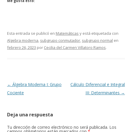
Me gusta esto:
Esta entrada se publicó en
Matemáticas
y está etiquetada con
Algebra moderna
,
subgrupo conmutador
,
subgrupo normal
en
febrero 26, 2023
por
Cecilia del Carmen Villatoro Ramos
.
Navegación
←
Álgebra Moderna I: Grupo
Cálculo Diferencial e Integral
de
Cociente
III: Determinantes
→
entradas
Deja una respuesta
Tu dirección de correo electrónico no será publicada.
Los
campos obligatorios están marcados con
*