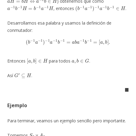
) obtenemos que como
a
−
1
b
−
1
H
=
b
−
1
a
−
1
H
(
b
−
1
a
−
1
)
−
1
a
−
1
b
−
1
∈
H
, entonces
.
Desarrollamos esa palabra y usamos la definición de
conmutador:
(
b
−
1
a
−
1
)
−
1
a
−
1
b
−
1
=
a
b
a
−
1
b
−
1
=
[
a
,
b
]
.
[
a
,
b
]
∈
H
a
,
b
∈
G
Entonces
para todos
.
G
′
⊆
H
Así
.
◼
Ejemplo
Para terminar, veamos un ejemplo sencillo pero importante.
S
3
A
3
Tomemos
y
.