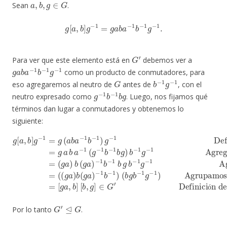
Sean
.
g
[
a
,
b
]
g
−
1
=
g
a
b
a
−
1
b
−
1
g
−
1
.
G
′
Para ver que este elemento está en
debemos ver a
g
a
b
a
−
1
b
−
1
g
−
1
como un producto de conmutadores, para
G
b
−
1
g
−
1
eso agregaremos al neutro de
antes de
, con el
g
−
1
b
−
1
b
g
neutro expresado como
. Luego, nos fijamos qué
términos dan lugar a conmutadores y obtenemos lo
siguiente:
Definición de
−
−
1
[
[
1
a
b
g
b
,
−
b
a
g
−
1
,
]
[
b
=
1
)
a
(
]
g
b
b
,
[
b
a
b
g
g
]
b
b
,
b
g
g
a
−
−
−
]
∈
−
1
1
1
1
g
g
=
G
Agregamos el neutro
(
−
−
g
g
′
Definición de conmutadores
1
1
(
−
a
Agrupamos
)
1
Agrupamos conmutadores
b
b
a
−
−
=
1
1
(
b
g
b
a
g
−
)
)
1
b
b
)
(
−
g
g
1
−
a
g
g
1
)
y
−
1
a
=
(
(
g
a
)
b
(
g
a
)
=
ó
G
′
⊴
G
Por lo tanto
.