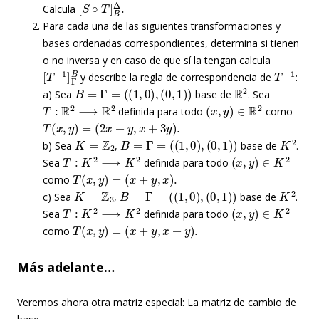
[
S
∘
T
]
B
Δ
.
Calcula
Para cada una de las siguientes transformaciones y
bases ordenadas correspondientes, determina si tienen
o no inversa y en caso de que sí la tengan calcula
[
T
−
1
]
Γ
B
T
−
1
y describe la regla de correspondencia de
:
B
=
Γ
=
(
(
1
,
0
)
,
(
0
,
1
)
)
R
2
a) Sea
base de
. Sea
T
:
R
2
⟶
R
2
(
x
,
y
)
∈
R
2
definida para todo
como
T
(
x
,
y
)
=
(
2
x
+
y
,
x
+
3
y
)
.
K
=
Z
2
B
=
Γ
=
(
(
1
,
0
)
,
(
0
,
1
)
)
K
2
b) Sea
,
base de
.
T
:
K
2
⟶
K
2
(
x
,
y
)
∈
K
2
Sea
definida para todo
T
(
x
,
y
)
=
(
x
+
y
,
x
)
.
como
K
=
Z
3
B
=
Γ
=
(
(
1
,
0
)
,
(
0
,
1
)
)
K
2
c) Sea
,
base de
.
T
:
K
2
⟶
K
2
(
x
,
y
)
∈
K
2
Sea
definida para todo
T
(
x
,
y
)
=
(
x
+
y
,
x
+
y
)
.
como
Más adelante…
Veremos ahora otra matriz especial: La matriz de cambio de