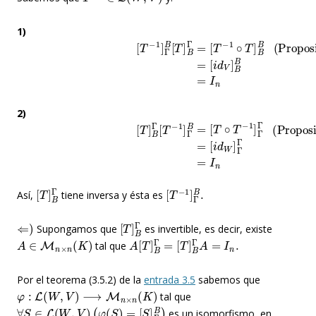
1)
(Proposición (3.6.1.))
[
i
d
V
]
B
B
=
I
n
[
T
−
1
]
Γ
B
[
T
]
B
Γ
=
[
T
−
1
∘
T
]
B
B
=
2)
(Proposición (3.6.1.))
[
i
d
W
]
Γ
Γ
=
I
n
[
T
]
B
Γ
[
T
−
1
]
Γ
B
=
[
T
∘
T
−
1
]
Γ
Γ
=
[
T
]
B
Γ
[
T
−
1
]
Γ
B
.
Así,
tiene inversa y ésta es
⇐
)
[
T
]
B
Γ
Supongamos que
es invertible, es decir, existe
A
∈
M
n
×
n
(
K
)
A
[
T
]
B
Γ
=
[
T
]
B
Γ
A
=
I
n
.
tal que
Por el teorema (3.5.2) de la
entrada 3.5
sabemos que
φ
:
L
(
W
,
V
)
⟶
M
n
×
n
(
K
)
tal que
∀
S
∈
L
(
W
,
V
)
(
φ
(
S
)
=
[
S
]
Γ
B
)
es un isomorfismo, en