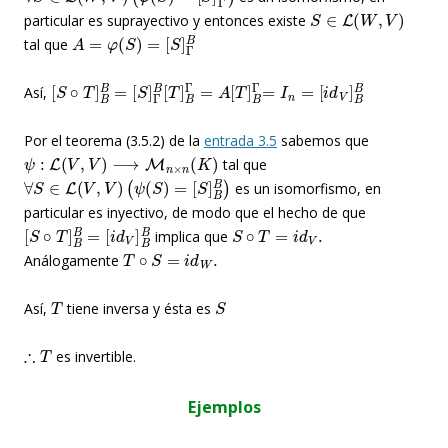
S
∈
L
(
W
,
V
)
particular es suprayectivo y entonces existe
A
=
φ
(
S
)
=
[
S
]
Γ
B
tal que
[
[
S
S
∘
]
Γ
T
B
]
[
B
T
B
]
B
=
Γ
=
A
[
T
]
B
Γ
=
I
n
=
[
i
d
V
]
B
B
Así,
Por el teorema (3.5.2) de la
entrada 3.5
sabemos que
ψ
:
L
(
V
,
V
)
⟶
M
n
×
n
(
K
)
tal que
∀
S
∈
L
(
V
,
V
)
(
ψ
(
S
)
=
[
S
]
B
B
)
es un isomorfismo, en
particular es inyectivo, de modo que el hecho de que
[
[
S
i
d
∘
V
T
]
]
B
B
B
B
=
S
∘
T
=
i
d
V
.
implica que
T
∘
S
=
i
d
W
.
Análogamente
T
S
Así,
tiene inversa y ésta es
∴
T
es invertible.
Ejemplos
V
=
{
a
x
+
b
x
2
+
c
x
3
|
a
,
b
,
c
∈
R
}