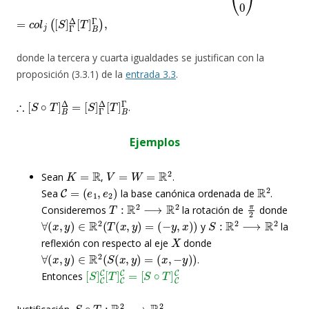
=
c
o
l
j
(
[
S
]
Γ
Δ
[
T
]
B
Γ
)
,
donde la tercera y cuarta igualdades se justifican con la
proposición (3.3.1) de la
entrada 3.3
.
∴
[
S
[
]
S
Γ
∘
Δ
T
[
T
]
B
]
B
Δ
Γ
=
.
Ejemplos
K
=
R
V
=
W
=
R
2
Sean
,
.
C
=
(
e
1
,
e
2
)
R
2
Sea
la base canónica ordenada de
.
T
:
R
2
⟶
R
2
π
2
Consideremos
la rotación de
donde
∀
(
x
,
y
)
∈
R
2
(
T
(
x
,
y
)
=
(
−
y
,
x
)
)
S
:
R
2
⟶
R
2
y
la
X
reflexión con respecto al eje
donde
∀
(
x
,
y
)
∈
R
2
(
S
(
x
,
y
)
=
(
x
,
−
y
)
)
.
[
[
S
S
]
∘
C
T
C
]
[
C
T
C
]
C
C
=
Entonces
S
∘
T
:
R
2
⟶
R
2