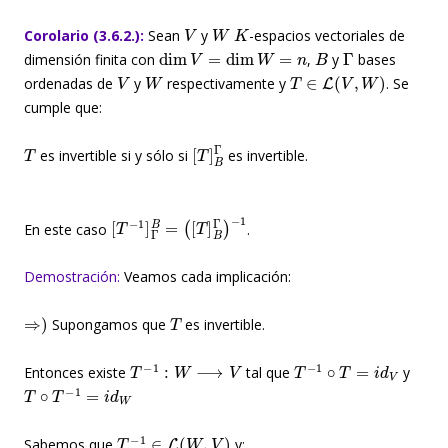
V
W
K
Corolario (3.6.2.):
Sean
y
-espacios vectoriales de
dim
V
=
dim
W
=
n
B
Γ
dimensión finita con
,
y
bases
V
W
T
∈
L
(
V
,
W
)
ordenadas de
y
respectivamente y
. Se
cumple que:
T
[
T
]
B
Γ
es invertible si y sólo si
es invertible.
[
−
T
1
−
1
]
Γ
B
=
(
[
T
]
B
Γ
)
En este caso
.
Demostración:
Veamos cada implicación:
⇒
)
T
Supongamos que
es invertible.
T
−
1
:
W
⟶
V
T
−
1
∘
T
=
i
d
V
Entonces existe
tal que
y
T
∘
T
−
1
=
i
d
W
T
−
1
∈
L
(
W
,
V
)
Sabemos que
y: