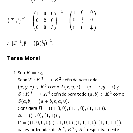
(
−
[
1
T
]
Γ
B
)
=
(
1
0
0
0
2
0
0
0
3
)
−
1
=
(
1
0
0
0
1
2
0
0
0
1
3
)
∴
−
1
[
T
−
1
]
Γ
B
=
(
[
T
]
B
Γ
)
.
Tarea Moral
K
=
Z
2
.
Sea
T
:
K
3
⟶
K
2
Sean
definida para todo
(
x
,
y
,
z
)
∈
K
3
T
(
x
,
y
,
z
)
=
(
x
+
z
,
y
+
z
)
como
y
S
:
K
2
⟶
K
4
(
a
,
b
)
∈
K
2
definida para todo
como
S
(
a
,
b
)
=
(
a
+
b
,
b
,
a
,
0
)
.
B
=
(
(
1
,
0
,
0
)
,
(
1
,
1
,
0
)
,
(
1
,
1
,
1
)
)
Considera
,
Δ
=
(
(
1
,
0
)
,
(
1
,
1
)
)
y
Γ
=
(
(
1
,
0
,
0
,
0
)
,
(
1
,
1
,
0
,
0
)
,
(
1
,
1
,
1
,
0
)
,
(
1
,
1
,
1
,
1
)
)
,
K
3
,
K
2
K
4
bases ordenadas de
y
respectivamente.