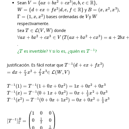
Sean
,
W
=
{
d
+
e
x
+
f
x
2
|
d
,
e
,
f
∈
R
}
B
=
(
x
,
x
2
,
x
3
)
y
,
Γ
=
(
1
,
x
,
x
2
)
V
W
bases ordenadas de
y
respectivamente.
T
∈
L
(
V
,
W
)
Sea
donde
∀
a
x
+
b
x
2
+
c
x
3
∈
V
(
T
(
a
x
+
b
x
2
+
c
x
3
)
=
a
+
2
b
x
+
3
c
x
2
)
.
T
T
−
1
¿
es invertible? Y si lo es, ¿quién es
?
T
−
1
(
d
+
e
x
+
f
x
2
)
Justificación. Es fácil notar que
=
d
x
+
e
2
x
2
+
f
3
x
3
∈
L
(
W
,
V
)
T
−
1
(
1
)
=
T
−
1
(
1
+
0
x
+
0
x
2
)
=
1
x
+
0
x
2
+
0
x
3
T
−
1
(
x
)
=
T
−
1
(
0
+
1
x
+
0
x
2
)
=
0
x
+
1
2
x
2
+
0
x
3
T
−
1
(
x
2
)
=
T
−
1
(
0
+
0
x
+
1
x
2
)
=
0
x
+
0
x
2
+
1
3
x
3
[
(
1
T
0
−
0
1
0
]
Γ
1
B
2
=
0
0
0
1
3
)