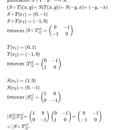
Justificación.
(
S
∘
T
)
(
x
,
y
)
=
S
(
T
(
x
,
y
)
)
=
S
(
−
y
,
x
)
=
(
−
y
,
−
x
)
S
∘
T
(
e
1
)
=
(
0
,
−
1
)
S
∘
T
(
e
2
)
=
(
−
1
,
0
)
[
S
∘
T
]
C
C
=
(
0
−
1
−
1
0
)
Entonces
.
T
(
e
1
)
=
(
0
,
1
)
T
(
e
2
)
=
(
−
1
,
0
)
[
T
]
C
C
=
(
0
−
1
1
0
)
Entonces
.
S
(
e
1
)
=
(
1
,
0
)
S
(
e
2
)
=
(
0
,
−
1
)
[
S
]
C
C
=
(
1
0
0
−
1
)
Entonces
.
[
S
]
C
C
[
T
]
=
C
(
C
1
0
0
−
1
)
(
0
−
1
1
0
)
=
(
0
−
1
−
1
0
)
=
[
S
∘
T
]
C
C
.