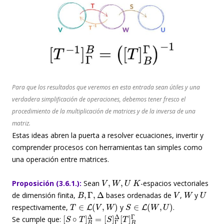
Para que los resultados que veremos en esta entrada sean útiles y una
verdadera simplificación de operaciones, debemos tener fresco el
procedimiento de la multiplicación de matrices y de la inversa de una
matriz.
Estas ideas abren la puerta a resolver ecuaciones, invertir y
comprender procesos con herramientas tan simples como
una operación entre matrices.
V
,
W
,
U
K
Proposición (3.6.1.):
Sean
-espacios vectoriales
B
,
Γ
,
Δ
V
W
U
de dimensión finita,
bases ordenadas de
,
y
T
∈
L
(
V
,
W
)
S
∈
L
(
W
,
U
)
respectivamente,
y
.
[
[
S
S
∘
]
Γ
T
Δ
]
[
B
T
Δ
]
B
=
Γ
Se cumple que: