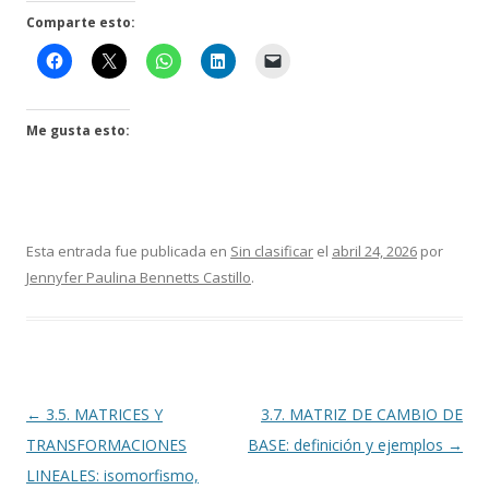
Comparte esto:
Me gusta esto:
Esta entrada fue publicada en
Sin clasificar
el
abril 24, 2026
por
Jennyfer Paulina Bennetts Castillo
.
Navegación
←
3.5. MATRICES Y
3.7. MATRIZ DE CAMBIO DE
de
TRANSFORMACIONES
BASE: definición y ejemplos
→
entradas
LINEALES: isomorfismo,