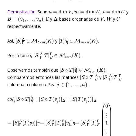
n
=
dim
V
m
=
dim
W
t
=
dim
U
Demostración:
Sean
,
,
y
B
=
(
v
1
,
…
,
v
n
)
Γ
Δ
V
W
U
,
y
bases ordenadas de
,
y
respectivamente.
[
S
]
Γ
Δ
∈
M
t
×
m
(
K
)
[
T
]
B
Γ
∈
M
m
×
n
(
K
)
.
Así,
y
[
S
]
Γ
Δ
[
T
]
B
Γ
∈
M
t
×
n
(
K
)
Por lo tanto,
.
[
S
∘
T
]
B
Δ
∈
M
t
×
n
(
K
)
Observamos también que
.
[
S
∘
T
]
B
Δ
[
S
]
Γ
Δ
[
T
]
B
Γ
Comparemos entonces las matrices
y
j
∈
{
1
,
…
,
n
}
columna a columna. Sea
.
c
o
l
j
[
S
∘
T
]
B
Δ
=
[
S
∘
T
(
v
j
)
]
Δ
=
[
S
(
T
(
v
j
)
)
]
Δ
=
[
S
]
Γ
Δ
[
T
(
v
j
)
]
Γ
=
[
S
]
Γ
Δ
[
T
]
B
Γ
[
v
j
]
B
=
[
S
]
Γ
Δ
[
T
]
B
Γ
(
0
⋮
1
⋮
0
)