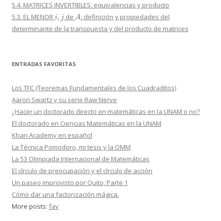
5.4. MATRICES INVERTIBLES: equivalencias y producto
i
,
j
A
5.3. EL MENOR
de
: definición y propiedades del
determinante de la transpuesta y del producto de matrices
ENTRADAS FAVORITAS
Los TFC (Teoremas Fundamentales de los Cuadraditos)
Aaron Swartz y su serie Raw Nerve
¿Hacer un doctorado directo en matemáticas en la UNAM o no?
El doctorado en Ciencias Matemáticas en la UNAM
Khan Academy en español
La Técnica Pomodoro, mi tesis y la OMM
La 53 Olimpiada Internacional de Matemáticas
El círculo de preocupación y el círculo de acción
Un paseo improvisto por Quito, Parte 1
Cómo dar una factorización mágica.
More posts:
fav