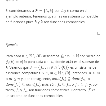
F
=
{
h
,
k
}
h
k
Si consideramos a
con
y
como en el
F
ejemplo anterior, tenemos que
es un sistema compatible
h
k
de funciones pues
y
son funciones compatibles.
◻
Ejemplo.
n
∈
N
∖
{
0
}
f
n
:
n
→
N
Para cada
definamos
por medio de
f
n
(
k
)
=
s
(
k
)
k
∈
n
s
(
k
)
para cada
, donde
es el sucesor de
k
F
=
{
f
n
:
n
∈
N
∖
{
0
}
}
. Veamos que
es un sistema de
n
,
m
∈
N
∖
{
0
}
n
≤
m
funciones compatibles. Si
, entonces,
m
≤
n
d
o
m
(
f
n
)
⊆
d
o
m
(
f
m
)
o
y, por consiguiente,
o
d
o
m
(
f
m
)
⊆
d
o
m
(
f
n
)
f
n
⊆
f
m
f
m
⊆
f
n
; más aún,
o
y, por
f
n
f
m
F
tanto,
y
son funciones compatibles. Por tanto,
es
un sistema de funciones compatibles.