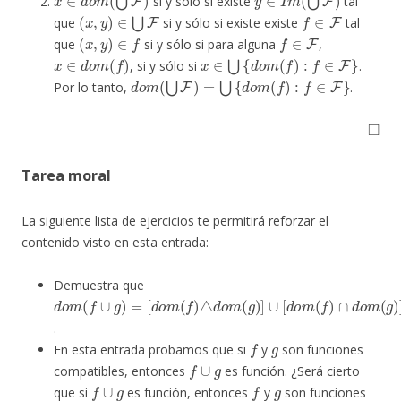
si y sólo si existe
tal
(
x
,
y
)
∈
⋃
F
f
∈
F
que
si y sólo si existe existe
tal
(
x
,
y
)
∈
f
f
∈
F
que
si y sólo si para alguna
,
x
∈
d
o
m
(
f
)
x
∈
⋃
{
d
o
m
(
f
)
:
f
∈
F
}
, si y sólo si
.
d
o
m
(
⋃
F
)
=
⋃
{
d
o
m
(
f
)
:
f
∈
F
}
Por lo tanto,
.
◻
Tarea moral
La siguiente lista de ejercicios te permitirá reforzar el
contenido visto en esta entrada:
Demuestra que
d
[
d
o
o
m
m
(
f
(
∪
f
)
△
g
)
d
=
o
m
(
g
)
]
∪
[
d
o
m
(
f
)
∩
d
o
m
(
g
)
]
.
f
g
En esta entrada probamos que si
y
son funciones
f
∪
g
compatibles, entonces
es función. ¿Será cierto
f
∪
g
f
g
que si
es función, entonces
y
son funciones