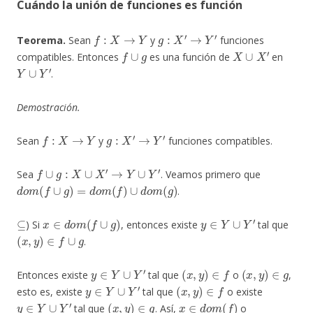
Cuándo la unión de funciones es función
f
:
X
→
Y
g
:
X
′
→
Y
′
Teorema.
Sean
y
funciones
f
∪
g
X
∪
X
′
compatibles. Entonces
es una función de
en
Y
∪
Y
′
.
Demostración.
f
:
X
→
Y
g
:
X
′
→
Y
′
Sean
y
funciones compatibles.
f
∪
g
:
X
∪
X
′
→
Y
∪
Y
′
Sea
. Veamos primero que
d
o
m
(
f
∪
g
)
=
d
o
m
(
f
)
∪
d
o
m
(
g
)
.
⊆
x
∈
d
o
m
(
f
∪
g
)
y
∈
Y
∪
Y
′
) Si
, entonces existe
tal que
(
x
,
y
)
∈
f
∪
g
.
y
∈
Y
∪
Y
′
(
x
,
y
)
∈
f
(
x
,
y
)
∈
g
Entonces existe
tal que
o
,
y
∈
Y
∪
Y
′
(
x
,
y
)
∈
f
esto es, existe
tal que
o existe
y
∈
Y
∪
Y
′
(
x
,
y
)
∈
g
x
∈
d
o
m
(
f
)
tal que
. Así,
o