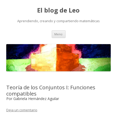
El blog de Leo
Aprendiendo, creando y compartiendo matemáticas
Saltar
Menú
al
contenido
Teoría de los Conjuntos I: Funciones
compatibles
Por Gabriela Hernández Aguilar
Deja un comentario