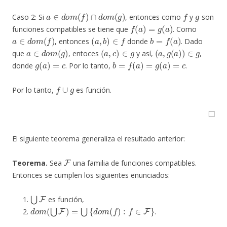
a
∈
d
o
m
(
f
)
∩
d
o
m
(
g
)
f
g
Caso 2: Si
, entonces como
y
son
f
(
a
)
=
g
(
a
)
funciones compatibles se tiene que
. Como
a
∈
d
o
m
(
f
)
(
a
,
b
)
∈
f
b
=
f
(
a
)
, entonces
donde
. Dado
a
∈
d
o
m
(
g
)
(
a
,
c
)
∈
g
(
a
,
g
(
a
)
)
∈
g
que
, entoces
y así,
,
g
(
a
)
=
c
b
=
f
(
a
)
=
g
(
a
)
=
c
donde
. Por lo tanto,
.
f
∪
g
Por lo tanto,
es función.
◻
El siguiente teorema generaliza el resultado anterior:
F
Teorema.
Sea
una familia de funciones compatibles.
Entonces se cumplen los siguientes enunciados:
⋃
F
es función,
d
o
m
(
⋃
F
)
=
⋃
{
d
o
m
(
f
)
:
f
∈
F
}
.