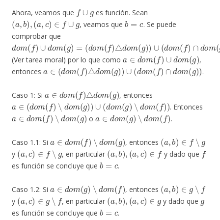
f
∪
g
Ahora, veamos que
es función. Sean
(
a
,
b
)
,
(
a
,
c
)
∈
f
∪
g
b
=
c
, veamos que
. Se puede
comprobar que
d
(
d
o
o
m
m
(
f
(
f
)
∪
)
△
d
d
o
o
m
m
(
g
(
g
)
=
)
)
∪
(
d
o
m
(
f
)
∩
d
o
m
(
g
)
)
a
∈
d
o
m
(
f
)
∪
d
o
m
(
g
)
(Ver tarea moral) por lo que como
,
a
∈
(
d
o
m
(
f
)
△
d
o
m
(
g
)
)
∪
(
d
o
m
(
f
)
∩
d
o
m
(
g
)
)
entonces
.
a
∈
d
o
m
(
f
)
△
d
o
m
(
g
)
Caso 1: Si
, entonces
a
∈
(
d
o
m
(
f
)
∖
d
o
m
(
g
)
)
∪
(
d
o
m
(
g
)
∖
d
o
m
(
f
)
)
. Entonces
a
∈
d
o
m
(
f
)
∖
d
o
m
(
g
)
a
∈
d
o
m
(
g
)
∖
d
o
m
(
f
)
o
.
a
∈
d
o
m
(
f
)
∖
d
o
m
(
g
)
(
a
,
b
)
∈
f
∖
g
Caso 1.1: Si
, entonces
(
a
,
c
)
∈
f
∖
g
(
a
,
b
)
,
(
a
,
c
)
∈
f
f
y
, en particular
y dado que
b
=
c
es función se concluye que
.
a
∈
d
o
m
(
g
)
∖
d
o
m
(
f
)
(
a
,
b
)
∈
g
∖
f
Caso 1.2: Si
, entonces
(
a
,
c
)
∈
g
∖
f
(
a
,
b
)
,
(
a
,
c
)
∈
g
g
y
, en particular
y dado que
b
=
c
es función se concluye que
.