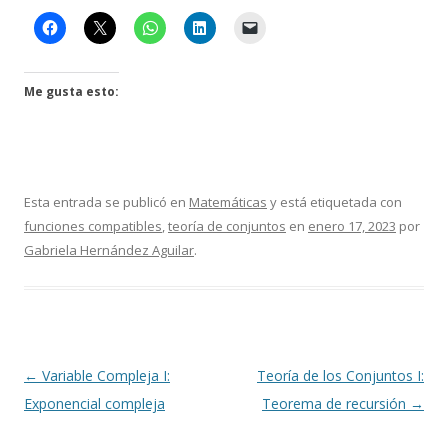
Me gusta esto:
Esta entrada se publicó en
Matemáticas
y está etiquetada con
funciones compatibles
,
teoría de conjuntos
en
enero 17, 2023
por
Gabriela Hernández Aguilar
.
Navegación
←
Variable Compleja I:
Teoría de los Conjuntos I:
de
Exponencial compleja
Teorema de recursión
→
entradas