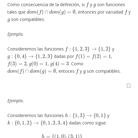
f
g
Como consecuencia de la definición, si
y
son funciones
d
o
m
(
f
)
∩
d
o
m
(
g
)
=
∅
f
tales que
, entonces por vacuidad
y
g
son compatibles.
Ejemplo.
f
:
{
1
,
2
,
3
}
→
{
1
,
2
}
Consideremos las funciones
y
g
:
{
0
,
4
}
→
{
1
,
2
,
3
}
f
(
1
)
=
f
(
2
)
=
1
dadas por
,
f
(
3
)
=
2
g
(
0
)
=
1
g
(
4
)
=
3
,
,
. Como
d
o
m
(
f
)
∩
d
o
m
(
g
)
=
∅
f
g
, entoces
y
son compatibles.
◻
Ejemplo.
h
:
{
1
,
3
}
→
{
0
,
1
}
Consideremos las funciones
y
k
:
{
0
,
1
,
2
}
→
{
0
,
1
,
2
,
3
,
4
}
dadas como sigue:
h
=
{
(
1
,
0
)
,
(
3
,
1
)
}
k
=
{
(
0
,
3
)
,
(
1
,
0
)
,
(
2
,
2
)
}