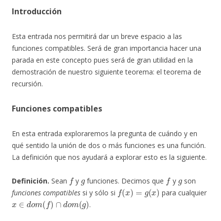
Introducción
Esta entrada nos permitirá dar un breve espacio a las
funciones compatibles. Será de gran importancia hacer una
parada en este concepto pues será de gran utilidad en la
demostración de nuestro siguiente teorema: el teorema de
recursión.
Funciones compatibles
En esta entrada exploraremos la pregunta de cuándo y en
qué sentido la unión de dos o más funciones es una función.
La definición que nos ayudará a explorar esto es la siguiente.
f
g
f
g
Definición.
Sean
y
funciones. Decimos que
y
son
f
(
x
)
=
g
(
x
)
funciones compatibles
si y sólo si
para cualquier
x
∈
d
o
m
(
f
)
∩
d
o
m
(
g
)
.