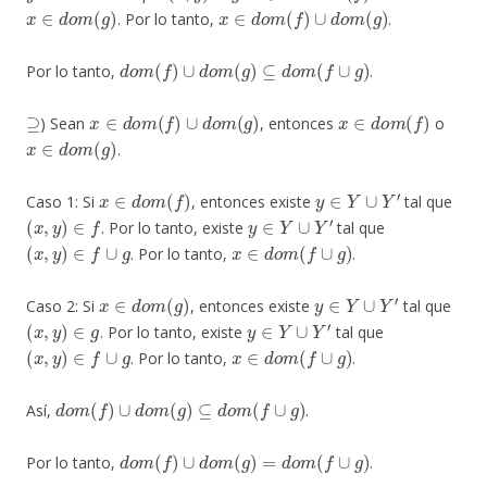
x
∈
d
o
m
(
g
)
x
∈
d
o
m
(
f
)
∪
d
o
m
(
g
)
. Por lo tanto,
.
d
o
m
(
f
)
∪
d
o
m
(
g
)
⊆
d
o
m
(
f
∪
g
)
Por lo tanto,
.
⊇
x
∈
d
o
m
(
f
)
∪
d
o
m
(
g
)
x
∈
d
o
m
(
f
)
) Sean
, entonces
o
x
∈
d
o
m
(
g
)
.
x
∈
d
o
m
(
f
)
y
∈
Y
∪
Y
′
Caso 1: Si
, entonces existe
tal que
(
x
,
y
)
∈
f
y
∈
Y
∪
Y
′
. Por lo tanto, existe
tal que
(
x
,
y
)
∈
f
∪
g
x
∈
d
o
m
(
f
∪
g
)
. Por lo tanto,
.
x
∈
d
o
m
(
g
)
y
∈
Y
∪
Y
′
Caso 2: Si
, entonces existe
tal que
(
x
,
y
)
∈
g
y
∈
Y
∪
Y
′
. Por lo tanto, existe
tal que
(
x
,
y
)
∈
f
∪
g
x
∈
d
o
m
(
f
∪
g
)
. Por lo tanto,
.
d
o
m
(
f
)
∪
d
o
m
(
g
)
⊆
d
o
m
(
f
∪
g
)
Así,
.
d
o
m
(
f
)
∪
d
o
m
(
g
)
=
d
o
m
(
f
∪
g
)
Por lo tanto,
.