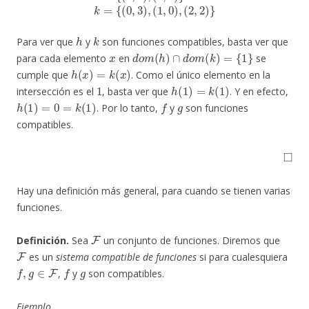
h
k
Para ver que
y
son funciones compatibles, basta ver que
x
d
o
m
(
h
)
∩
d
o
m
(
k
)
=
{
1
}
para cada elemento
en
se
h
(
x
)
=
k
(
x
)
cumple que
. Como el único elemento en la
1
h
(
1
)
=
k
(
1
)
intersección es el
, basta ver que
. Y en efecto,
h
(
1
)
=
0
=
k
(
1
)
f
g
. Por lo tanto,
y
son funciones
compatibles.
◻
Hay una definición más general, para cuando se tienen varias
funciones.
F
Definición.
Sea
un conjunto de funciones. Diremos que
F
es un
sistema compatible de funciones
si para cualesquiera
f
,
g
∈
F
f
g
,
y
son compatibles.
Ejemplo.