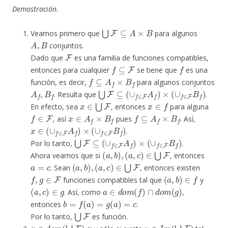
Demostración.
⋃
F
⊆
A
×
B
Veamos primero que
para algunos
A
,
B
conjuntos.
F
Dado que
es una familia de funciones compatibles,
f
⊆
F
f
entonces para cualquier
se tiene que
es una
f
⊆
A
f
×
B
f
función, es decir,
para algunos conjuntos
A
f
,
B
f
⋃
F
⊆
(
∪
f
∈
F
A
f
)
×
(
∪
f
∈
F
B
f
)
. Resulta que
.
x
∈
⋃
F
x
∈
f
En efecto, sea
, entonces
para alguna
f
∈
F
x
∈
A
f
×
B
f
f
⊆
A
f
×
B
f
, así
pues
. Así,
x
∈
(
∪
f
∈
F
A
f
)
×
(
∪
f
∈
F
B
f
)
.
⋃
F
⊆
(
∪
f
∈
F
A
f
)
×
(
∪
f
∈
F
B
f
)
Por lo tanto,
.
(
a
,
b
)
,
(
a
,
c
)
∈
⋃
F
Ahora veamos que si
, entonces
a
=
c
(
a
,
b
)
,
(
a
,
c
)
∈
⋃
F
. Sean
, entonces existen
f
,
g
∈
F
(
a
,
b
)
∈
f
funciones compatibles tal que
y
(
a
,
c
)
∈
g
a
∈
d
o
m
(
f
)
∩
d
o
m
(
g
)
. Así, como
,
b
=
f
(
a
)
=
g
(
a
)
=
c
entonces
.
⋃
F
Por lo tanto,
es función.
x
∈
d
o
m
(
⋃
F
)
y
∈
I
m
(
⋃
F
)