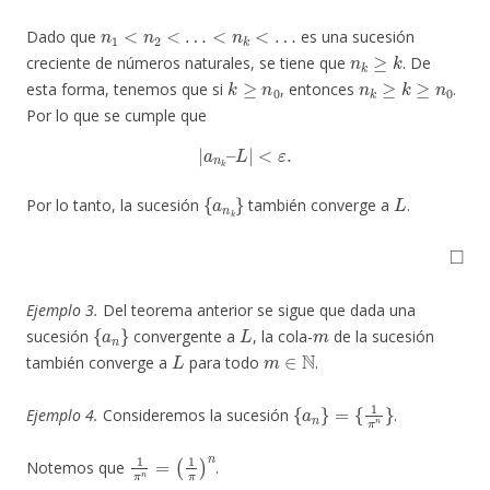
n
1
<
n
2
<
…
<
n
k
<
…
Dado que
es una sucesión
n
k
≥
k
creciente de números naturales, se tiene que
. De
k
≥
n
0
n
k
≥
k
≥
n
0
esta forma, tenemos que si
, entonces
.
Por lo que se cumple que
|
a
n
k
–
L
|
<
ε
.
{
a
n
k
}
L
Por lo tanto, la sucesión
también converge a
.
◻
Ejemplo 3.
Del teorema anterior se sigue que dada una
{
a
n
}
L
m
sucesión
convergente a
, la cola-
de la sucesión
L
m
∈
N
también converge a
para todo
.
{
a
n
}
=
{
1
π
n
}
Ejemplo 4.
Consideremos la sucesión
.
1
(
1
π
π
n
)
=
n
Notemos que
.