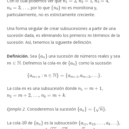
Con lo cual podemos ver que
,
,
,
n
4
=
3
…
{
n
k
}
,
, por lo que
no es monótona y,
particularmente, no es estrictamente creciente.
Una forma singular de crear subsucesiones a partir de una
m
sucesión dada, es eliminando los primeros
términos de la
sucesión. Así, tenemos la siguiente definición.
{
a
n
}
Definición.
Sea
una sucesión de números reales y sea
m
∈
N
m
{
a
n
}
. Definimos la cola-
de
como la sucesión
{
a
m
+
n
:
n
∈
N
}
=
{
a
m
+
1
,
a
m
+
2
,
…
}
.
m
n
1
=
m
+
1
La cola-
es una subsucesión donde
,
n
2
=
m
+
2
…
n
k
=
m
+
k
,
,
.
{
a
n
}
=
{
n
}
.
Ejemplo 2.
Consideremos la sucesión
10
{
a
n
}
{
a
11
,
a
12
,
…
,
a
k
…
}
La cola-
de
es la subsucesión
,
{
11
,
12
,
…
,
k
,
…
}
.