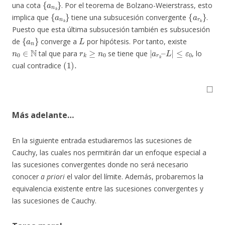
una cota
. Por el teorema de Bolzano-Weierstrass, esto
{
a
n
k
}
{
a
r
k
}
implica que
tiene una subsucesión convergente
.
Puesto que esta última subsucesión también es subsucesión
{
a
n
}
L
de
converge a
por hipótesis. Por tanto, existe
n
0
∈
N
r
k
≥
n
0
|
≤
a
ε
0
r
k
–
L
|
tal que para
se tiene que
, lo
(
1
)
.
cual contradice
◻
Más adelante…
En la siguiente entrada estudiaremos las sucesiones de
Cauchy, las cuales nos permitirán dar un enfoque especial a
las sucesiones convergentes donde no será necesario
conocer
a priori
el valor del límite. Además, probaremos la
equivalencia existente entre las sucesiones convergentes y
las sucesiones de Cauchy.