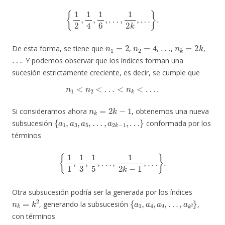
{
1
2
,
1
4
,
1
6
,
…
,
1
2
k
,
…
}
.
n
1
=
2
n
2
=
4
…
n
k
=
2
k
De esta forma, se tiene que
,
,
,
,
…
. Y podemos observar que los índices forman una
sucesión estrictamente creciente, es decir, se cumple que
n
1
<
n
2
<
…
<
n
k
<
…
.
n
k
=
2
k
−
1
Si consideramos ahora
, obtenemos una nueva
{
a
1
,
a
3
,
a
5
,
…
,
a
2
k
−
1
,
…
}
subsucesión
conformada por los
términos
{
1
1
,
1
3
,
1
5
,
…
,
1
2
k
−
1
,
…
}
.
Otra subsucesión podría ser la generada por los índices
n
k
=
k
2
{
a
1
,
a
4
,
a
9
,
…
,
a
k
2
}
, generando la subsucesión
,
con términos