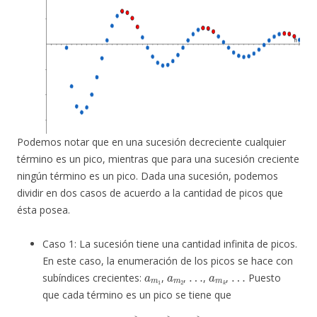
Podemos notar que en una sucesión decreciente cualquier
término es un pico, mientras que para una sucesión creciente
ningún término es un pico. Dada una sucesión, podemos
dividir en dos casos de acuerdo a la cantidad de picos que
ésta posea.
Caso 1: La sucesión tiene una cantidad infinita de picos.
En este caso, la enumeración de los picos se hace con
a
m
1
a
m
2
…
a
m
k
…
subíndices crecientes:
,
,
,
,
Puesto
que cada término es un pico se tiene que
a
m
1
≥
a
m
2
≥
…
≥
a
m
k
.