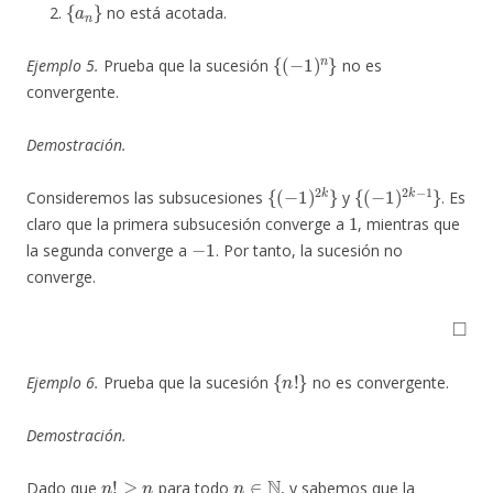
no está acotada.
{
(
−
1
)
n
}
Ejemplo 5.
Prueba que la sucesión
no es
convergente.
Demostración.
{
(
−
1
)
2
k
}
{
(
−
1
)
2
k
−
1
}
Consideremos las subsucesiones
y
. Es
1
claro que la primera subsucesión converge a
, mientras que
−
1
la segunda converge a
. Por tanto, la sucesión no
converge.
◻
{
n
!
}
Ejemplo 6.
Prueba que la sucesión
no es convergente.
Demostración.
n
!
≥
n
n
∈
N
Dado que
para todo
, y sabemos que la