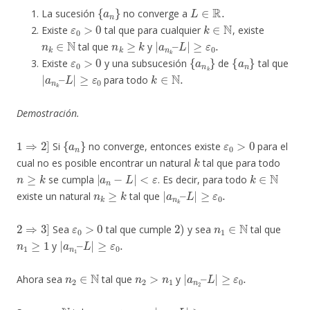
{
a
n
}
L
∈
R
.
La sucesión
no converge a
ε
0
>
0
k
∈
N
Existe
tal que para cualquier
, existe
n
k
∈
N
n
k
≥
k
|
≥
a
ε
0
n
.
k
–
L
|
tal que
y
ε
0
>
0
{
a
n
k
}
{
a
n
}
Existe
y una subsucesión
de
tal que
|
≥
a
ε
0
n
k
–
L
|
k
∈
N
.
para todo
Demostración.
1
⇒
2
]
{
a
n
}
ε
0
>
0
Si
no converge, entonces existe
para el
k
cual no es posible encontrar un natural
tal que para todo
n
≥
k
|
a
n
−
L
|
<
ε
k
∈
N
se cumpla
. Es decir, para todo
n
k
≥
k
|
≥
a
ε
0
n
.
k
–
L
|
existe un natural
tal que
2
⇒
3
]
ε
0
>
0
2
)
n
1
∈
N
Sea
tal que cumple
y sea
tal que
n
1
≥
1
|
≥
a
ε
0
n
.
1
–
L
|
y
n
2
∈
N
n
2
>
n
1
|
≥
a
ε
0
n
.
2
–
L
|
Ahora sea
tal que
y
n
3
∈
N
n
3
>
n
2
|
≥
a
ε
0
n
.
3
–
L
|