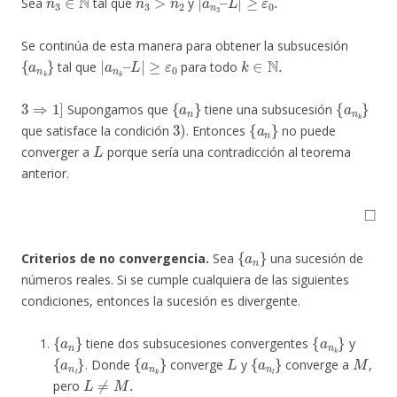
Sea
tal que
y
Se continúa de esta manera para obtener la subsucesión
{
a
n
k
}
|
≥
a
ε
0
n
k
–
L
|
k
∈
N
.
tal que
para todo
3
⇒
1
]
{
a
n
}
{
a
n
k
}
Supongamos que
tiene una subsucesión
3
)
{
a
n
}
que satisface la condición
. Entonces
no puede
L
converger a
porque sería una contradicción al teorema
anterior.
◻
{
a
n
}
Criterios de no convergencia.
Sea
una sucesión de
números reales. Si se cumple cualquiera de las siguientes
condiciones, entonces la sucesión es divergente.
{
a
n
}
{
a
n
k
}
tiene dos subsucesiones convergentes
y
{
a
n
l
}
{
a
n
k
}
L
{
a
n
l
}
M
. Donde
converge
y
converge a
,
L
≠
M
.
pero
{
a
n
}