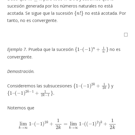
sucesión generada por los números naturales no está
{
n
!
}
acotada. Se sigue que la sucesión
no está acotada. Por
tanto, no es convergente.
◻
{
1
–
(
−
1
)
n
+
1
n
}
Ejemplo 7.
Prueba que la sucesión
no es
convergente.
Demostración.
{
1
–
(
−
1
)
2
k
+
1
2
k
}
Consideremos las subsucesiones
y
{
(
−
1
1
–
)
2
k
−
1
+
1
2
k
−
1
}
.
Notemos que
(
(
−
1
)
2
lim
)
k
+
k
1
→
2
k
∞
=
1
lim
–
(
−
k
1
→
)
2
∞
k
+
1
1
–
(
2
1
k
)
=
k
+
lim
1
2
k
k
→
=
1
∞
−
1
1
–
+
0
=
0.