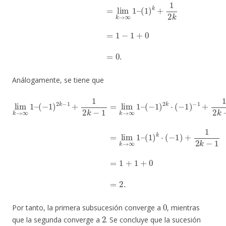
Análogamente, se tiene que
lim
(
k
−
→
1
(
)
∞
1
2
)
1
k
k
⋅
–
⋅
(
(
(
−
−
−
1
1
1
)
)
)
−
+
2
1
1
k
+
−
2
1
1
k
2
−
+
k
1
1
−
=
2
1
1
k
=
−
+
lim
1
1
=
+
lim
0
k
=
→
2.
k
∞
→
1
–
∞
1
–
0
Por tanto, la primera subsucesión converge a
, mientras
2
que la segunda converge a
. Se concluye que la sucesión
{
1
–
(
−
1
)
n
+
1
n
}