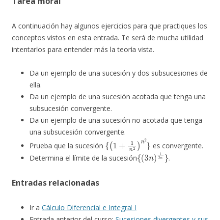
Tarea moral
A continuación hay algunos ejercicios para que practiques los
conceptos vistos en esta entrada. Te será de mucha utilidad
intentarlos para entender más la teoría vista.
Da un ejemplo de una sucesión y dos subsucesiones de
ella.
Da un ejemplo de una sucesión acotada que tenga una
subsucesión convergente.
Da un ejemplo de una sucesión no acotada que tenga
una subsucesión convergente.
{
(
1
+
1
n
2
)
n
2
}
Prueba que la sucesión
es convergente.
{
(
3
n
)
1
2
n
}
Determina el límite de la sucesión
.
Entradas relacionadas
Ir a
Cálculo Diferencial e Integral I
Entrada anterior del curso:
Sucesiones divergentes y sus