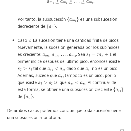
{
a
m
k
}
Por tanto, la subsucesión
es una subsucesión
{
a
n
}
decreciente de
.
Caso 2: La sucesión tiene una cantidad finita de picos.
Nuevamente, la sucesión generada por los subíndices
a
m
1
a
m
2
…
a
m
k
s
1
=
m
k
+
1
es creciente:
,
,
,
. Sea
el
primer índice después del último pico, entonces existe
s
2
>
s
1
a
s
1
<
a
s
2
a
s
1
tal que
dado que
no es un pico.
a
s
2
Además, sucede que
tampoco es un pico, por lo
s
3
>
s
2
a
s
2
<
a
s
3
que existe
tal que
. Al continuar de
{
a
s
k
}
esta forma, se obtiene una subsucesión creciente
{
a
n
}
.
de
De ambos casos podemos concluir que toda sucesión tiene
una subsucesión monótona.
◻