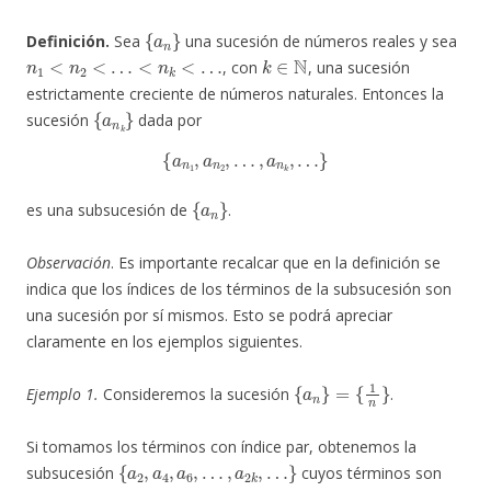
{
a
n
}
Definición.
Sea
una sucesión de números reales y sea
n
1
<
n
2
<
…
<
n
k
<
…
k
∈
N
, con
, una sucesión
estrictamente creciente de números naturales. Entonces la
{
a
n
k
}
sucesión
dada por
{
a
n
1
,
a
n
2
,
…
,
a
n
k
,
…
}
{
a
n
}
es una subsucesión de
.
Observación
. Es importante recalcar que en la definición se
indica que los índices de los términos de la subsucesión son
una sucesión por sí mismos. Esto se podrá apreciar
claramente en los ejemplos siguientes.
{
a
n
}
=
{
1
n
}
Ejemplo 1.
Consideremos la sucesión
.
Si tomamos los términos con índice par, obtenemos la
{
a
2
,
a
4
,
a
6
,
…
,
a
2
k
,
…
}
subsucesión
cuyos términos son