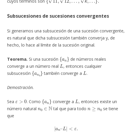
cuyos términos son
Subsucesiones de sucesiones convergentes
Si generamos una subsucesión de una sucesión convergente,
es natural que dicha subsucesión también converja y, de
hecho, lo hace al límite de la sucesión original.
{
a
n
}
Teorema
.
Si una sucesión
de números reales
L
converge a un número real
, entonces cualquier
{
a
n
k
}
L
subsucesión
también converge a
.
Demostración.
ε
>
0
{
a
n
}
L
Sea
. Como
converge a
, entonces existe un
n
0
∈
N
n
≥
n
0
número natural
tal que para todo
se tiene
que
|
a
n
–
L
|
<
ε
.