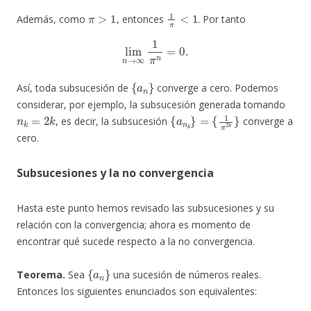
π
>
1
1
π
<
1
Además, como
, entonces
. Por tanto
lim
n
→
∞
1
π
n
=
0.
{
a
n
}
Así, toda subsucesión de
converge a cero. Podemos
considerar, por ejemplo, la subsucesión generada tomando
n
k
=
2
k
{
{
a
1
n
π
k
2
}
k
=
}
, es decir, la subsucesión
converge a
cero.
Subsucesiones y la no convergencia
Hasta este punto hemos revisado las subsucesiones y su
relación con la convergencia; ahora es momento de
encontrar qué sucede respecto a la no convergencia.
{
a
n
}
Teorema.
Sea
una sucesión de números reales.
Entonces los siguientes enunciados son equivalentes: