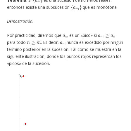
Teorema
. Si
es una sucesión de números reales,
{
a
n
k
}
entonces existe una subsucesión
que es monótona.
Demostración.
a
m
a
m
≥
a
n
Por practicidad, diremos que
es un «pico» si
n
≥
m
a
m
para todo
. Es decir,
nunca es excedido por ningún
término posterior en la sucesión. Tal como se muestra en la
siguiente ilustración, donde los puntos rojos representan los
«picos» de la sucesión.