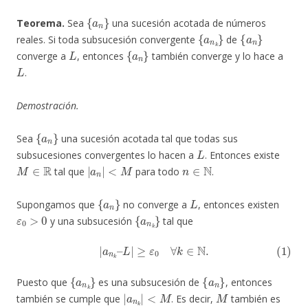
{
a
n
}
Teorema.
Sea
una sucesión acotada de números
{
a
n
k
}
{
a
n
}
reales. Si toda subsucesión convergente
de
L
{
a
n
}
converge a
, entonces
también converge y lo hace a
L
.
Demostración.
{
a
n
}
Sea
una sucesión acotada tal que todas sus
L
subsucesiones convergentes lo hacen a
. Entonces existe
M
∈
R
|
a
n
|
<
M
n
∈
N
tal que
para todo
.
{
a
n
}
L
Supongamos que
no converge a
, entonces existen
ε
0
>
0
{
a
n
k
}
y una subsucesión
tal que
(1)
|
a
n
k
–
L
|
≥
ε
0
∀
k
∈
N
.
{
a
n
k
}
{
a
n
}
Puesto que
es una subsucesión de
, entonces
|
<
a
M
n
k
|
M
también se cumple que
. Es decir,
también es
{
a
n
k
}