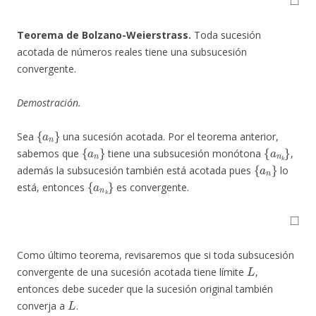
Teorema de Bolzano-Weierstrass
.
Toda sucesión
acotada de números reales tiene una subsucesión
convergente.
Demostración.
{
a
n
}
Sea
una sucesión acotada. Por el teorema anterior,
{
a
n
}
{
a
n
k
}
sabemos que
tiene una subsucesión monótona
,
{
a
n
}
además la subsucesión también está acotada pues
lo
{
a
n
k
}
está, entonces
es convergente.
◻
Como último teorema, revisaremos que si toda subsucesión
L
convergente de una sucesión acotada tiene límite
,
entonces debe suceder que la sucesión original también
L
converja a
.