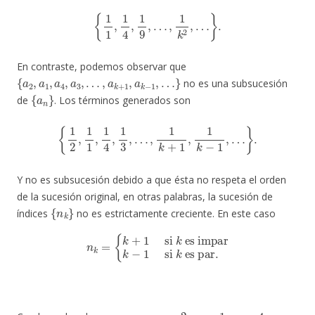
{
1
1
,
1
4
,
1
9
,
…
,
1
k
2
,
…
}
.
En contraste, podemos observar que
{
a
2
,
a
1
,
a
4
,
a
3
,
…
,
a
k
+
1
,
a
k
−
1
,
…
}
no es una subsucesión
{
a
n
}
de
. Los términos generados son
{
1
2
,
1
1
,
1
4
,
1
3
,
…
,
1
k
+
1
,
1
k
−
1
,
…
}
.
Y no es subsucesión debido a que ésta no respeta el orden
de la sucesión original, en otras palabras, la sucesión de
{
n
k
}
índices
no es estrictamente creciente. En este caso
n
k
=
{
k
+
1
si
k
es impar
k
−
1
si
k
es par
.
n
1
=
2
n
2
=
1
n
3
=
4