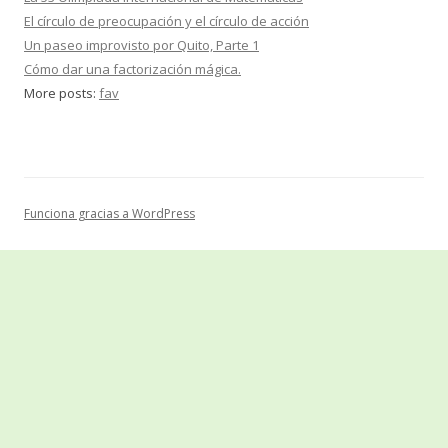
El círculo de preocupación y el círculo de acción
Un paseo improvisto por Quito, Parte 1
Cómo dar una factorización mágica.
More posts:
fav
Funciona gracias a WordPress