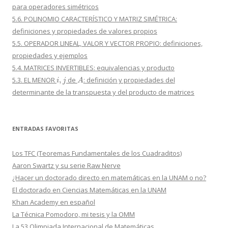
para operadores simétricos
5.6. POLINOMIO CARACTERÍSTICO Y MATRIZ SIMÉTRICA:
definiciones y propiedades de valores propios
5.5. OPERADOR LINEAL, VALOR Y VECTOR PROPIO: definiciones,
propiedades y ejemplos
5.4. MATRICES INVERTIBLES: equivalencias y producto
i
,
j
A
5.3. EL MENOR
de
: definición y propiedades del
determinante de la transpuesta y del producto de matrices
ENTRADAS FAVORITAS
Los TFC (Teoremas Fundamentales de los Cuadraditos)
Aaron Swartz y su serie Raw Nerve
¿Hacer un doctorado directo en matemáticas en la UNAM o no?
El doctorado en Ciencias Matemáticas en la UNAM
Khan Academy en español
La Técnica Pomodoro, mi tesis y la OMM
La 53 Olimpiada Internacional de Matemáticas