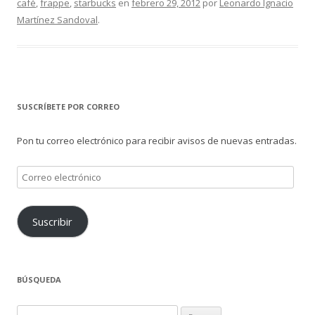
café
,
frappe
,
starbucks
en
febrero 29, 2012
por
Leonardo Ignacio
Martínez Sandoval
.
SUSCRÍBETE POR CORREO
Pon tu correo electrónico para recibir avisos de nuevas entradas.
Correo
electrónico
Suscribir
BÚSQUEDA
Buscar: