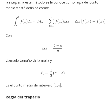
la integral, a este método se le conoce como regla del punto
medio y está definida como:
(1)
∫
a
b
f
(
x
)
d
x
≈
M
n
=
∑
i
=
1
n
f
(
x
i
¯
)
Δ
x
=
Δ
x
[
f
(
x
1
¯
)
+
f
(
x
2
Con:
Δ
x
=
b
−
a
n
Llamado tamaño de la malla y:
x
i
~
=
1
2
(
a
+
b
)
[
a
,
b
]
Es el punto medio del intervalo
.
Regla del trapecio