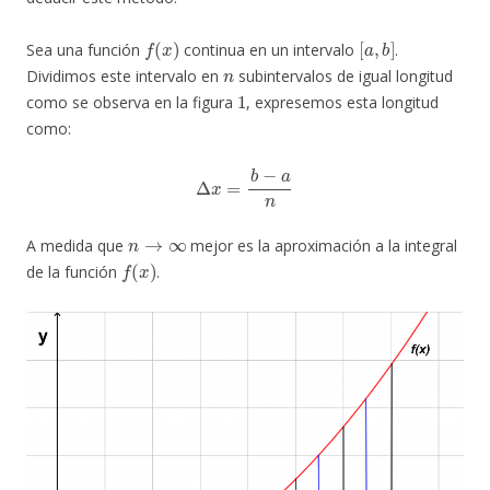
f
(
x
)
[
a
,
b
]
Sea una función
continua en un intervalo
.
n
Dividimos este intervalo en
subintervalos de igual longitud
1
como se observa en la figura
, expresemos esta longitud
como:
Δ
x
=
b
−
a
n
n
→
∞
A medida que
mejor es la aproximación a la integral
f
(
x
)
de la función
.