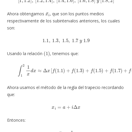
x
i
¯
Ahora obtengamos
, que son los puntos medios
respectivamente de los subintervalos anteriores, los cuales
son:
1.1
,
1.3
,
1.5
,
1.7
y
1.9
(
1
)
Usando la relación
, tenemos que:
(3)
∫
1
2
1
x
d
x
≈
Δ
x
[
f
(
1.1
)
+
f
(
1.3
)
+
f
(
1.5
)
+
f
(
1.7
)
+
f
(
Ahora usamos el método de la regla del trapecio recordando
que:
x
i
=
a
+
i
Δ
x
Entonces:
x
0
=
1