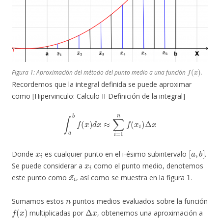
f
(
x
)
Figura 1: Aproximación del método del punto medio a una función
.
Recordemos que la integral definida se puede aproximar
como [Hipervinculo: Calculo II-Definición de la integral]
∫
a
b
f
(
x
)
d
x
≈
∑
i
=
1
n
f
(
x
i
)
Δ
x
x
i
[
a
,
b
]
Donde
es cualquier punto en el i-ésimo subintervalo
.
x
i
Se puede considerar a
como el punto medio, denotemos
x
i
¯
1
este punto como
, así como se muestra en la figura
.
n
Sumamos estos
puntos medios evaluados sobre la función
f
(
x
)
Δ
x
multiplicadas por
, obtenemos una aproximación a