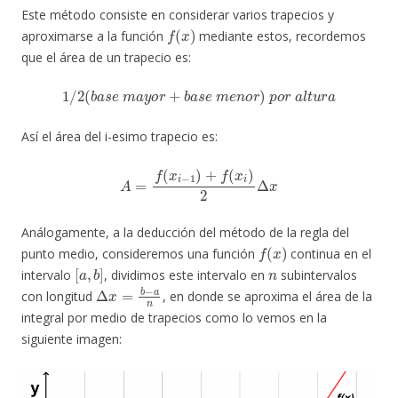
Este método consiste en considerar varios trapecios y
f
(
x
)
aproximarse a la función
mediante estos, recordemos
que el área de un trapecio es:
1
/
2
(
b
a
s
e
m
a
y
o
r
+
b
a
s
e
m
e
n
o
r
)
p
o
r
a
l
t
u
r
a
Así el área del i-esimo trapecio es:
A
=
f
(
x
i
−
1
)
+
f
(
x
i
)
2
Δ
x
Análogamente, a la deducción del método de la regla del
f
(
x
)
punto medio, consideremos una función
continua en el
[
a
,
b
]
n
intervalo
, dividimos este intervalo en
subintervalos
Δ
x
=
b
−
a
n
con longitud
, en donde se aproxima el área de la
integral por medio de trapecios como lo vemos en la
siguiente imagen: