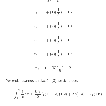
x
1
=
1
+
(
1
)
(
1
5
)
=
1.2
x
2
=
1
+
(
2
)
(
1
5
)
=
1.4
x
3
=
1
+
(
3
)
(
1
5
)
=
1.6
x
4
=
1
+
(
4
)
(
1
5
)
=
1.8
x
5
=
1
+
(
5
)
(
1
5
)
=
2
(
2
)
Por ende, usamos la relación
, se tiene que:
(4)
∫
1
2
1
x
d
x
≈
0.2
2
[
f
(
1
)
+
2
f
(
1.2
)
+
2
f
(
1.4
)
+
2
f
(
1.