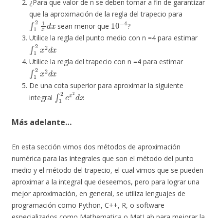
¿Para que valor de n se deben tomar a fin de garantizar
que la aproximación de la regla del trapecio para
∫
1
2
1
x
d
x
10
−
4
sean menor que
?
Utilice la regla del punto medio con n =4 para estimar
∫
1
2
x
2
d
x
Utilice la regla del trapecio con n =4 para estimar
∫
1
2
x
2
d
x
De una cota superior para aproximar la siguiente
∫
1
2
e
x
2
d
x
integral
Más adelante…
En esta sección vimos dos métodos de aproximación
numérica para las integrales que son el método del punto
medio y el método del trapecio, el cual vimos que se pueden
aproximar a la integral que deseemos, pero para lograr una
mejor aproximación, en general, se utiliza lenguajes de
programación como Python, C++, R, o software
especializados como Mathematica o MatLab para mejorar la