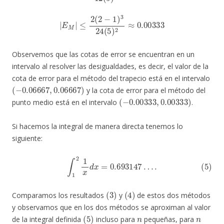
|
E
M
|
≤
2
(
2
−
1
)
3
24
(
5
)
2
≈
0.00333
Observemos que las cotas de error se encuentran en un
intervalo al resolver las desigualdades, es decir, el valor de la
cota de error para el método del trapecio está en el intervalo
(
−
0.06667
,
0.06667
)
y la cota de error para el método del
(
−
0.00333
,
0.00333
)
punto medio está en el intervalo
.
Si hacemos la integral de manera directa tenemos lo
siguiente:
(5)
∫
1
2
1
x
d
x
=
0.693147
…
.
(
3
)
(
4
)
Comparamos los resultados
y
de estos dos métodos
y observamos que en los dos métodos se aproximan al valor
(
5
)
n
n
de la integral definida
incluso para
pequeñas, para