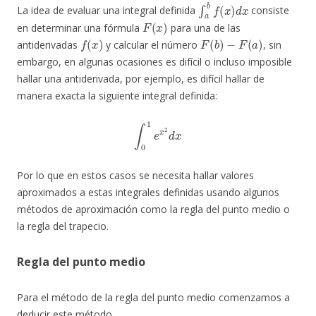
∫
a
b
f
(
x
)
d
x
La idea de evaluar una integral definida
consiste
F
(
x
)
en determinar una fórmula
para una de las
f
(
x
)
F
(
b
)
−
F
(
a
)
antiderivadas
y calcular el número
, sin
embargo, en algunas ocasiones es difícil o incluso imposible
hallar una antiderivada, por ejemplo, es difícil hallar de
manera exacta la siguiente integral definida:
∫
0
1
e
x
2
d
x
Por lo que en estos casos se necesita hallar valores
aproximados a estas integrales definidas usando algunos
métodos de aproximación como la regla del punto medio o
la regla del trapecio.
Regla del punto medio
Para el método de la regla del punto medio comenzamos a
deducir este método.