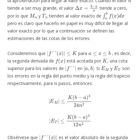
la aproximación para llegar al valor exacto. Cuando el valor
Δ
x
=
b
−
a
n
tiende a ser muy grande, el valor
tiende a cero,
M
n
T
n
∫
a
b
f
(
x
)
d
x
por lo que
y
tienden al valor exacto de
pero es claro que hacerlo en papel es muy difícil de llegar al
valor exacto por lo que a continuación se definen las
estimaciones de las cotas de los errores:
|
f
´
´
(
x
)
|
≤
K
a
≤
x
≤
b
Consideremos que
para
, es decir,
f
(
x
)
K
la segunda derivada de
está acotada por
, una cota
|
f
´
´
|
[
a
,
b
]
E
M
E
T
superior para los valores de
en
. Si
y
son
los errores en la regla del punto medio y la regla del trapecio
n
respectivamente, para
pasos, entonces:
|
E
M
|
≤
K
(
b
−
a
)
3
24
n
2
|
E
T
|
≤
K
(
b
−
a
)
3
12
n
2
|
f
´
´
(
x
)
|
Obsérvese que
es el valor absoluto de la segunda