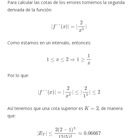
Para calcular las cotas de los errores tomemos la segunda
derivada de la función:
|
f
´
´
(
x
)
|
=
|
2
x
3
|
Como estamos en un intervalo, entonces:
1
≤
x
≤
2
⇒
1
≥
1
x
Por lo que:
|
f
´
´
(
x
)
|
=
|
2
x
3
|
≤
|
2
1
3
|
≤
2
K
=
2
Así tenemos que una cota superior es
, de manera
que:
|
E
T
|
≤
2
(
2
−
1
)
3
12
(
5
)
2
≈
0.06667