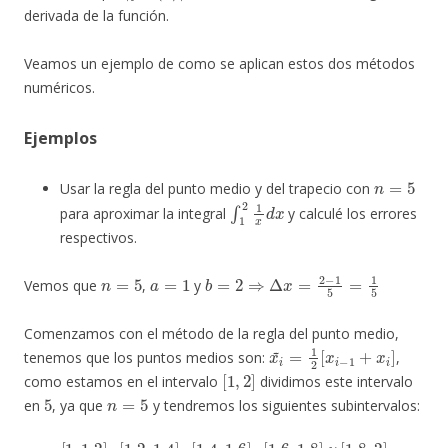
derivada de la función.
Veamos un ejemplo de como se aplican estos dos métodos
numéricos.
Ejemplos
n
=
5
Usar la regla del punto medio y del trapecio con
∫
1
2
1
x
d
x
para aproximar la integral
y calculé los errores
respectivos.
n
=
5
a
=
1
b
=
2
⇒
Δ
x
=
2
−
1
5
=
1
5
Vemos que
,
y
Comenzamos con el método de la regla del punto medio,
x
i
~
=
1
2
[
x
i
−
1
+
x
i
]
tenemos que los puntos medios son:
,
[
1
,
2
]
como estamos en el intervalo
dividimos este intervalo
5
n
=
5
en
, ya que
y tendremos los siguientes subintervalos:
[
1
,
1.2
]
,
[
1.2
,
1.4
]
,
[
1.4
,
1.6
]
,
[
1.6
,
1.8
]
y
[
1.8
,
2
]