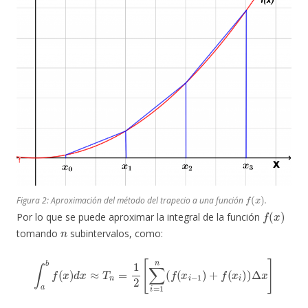
f
(
x
)
Figura 2: Aproximación del método del trapecio a una función
.
f
(
x
)
Por lo que se puede aproximar la integral de la función
n
tomando
subintervalos, como:
∫
a
b
f
(
x
)
d
x
≈
T
n
=
1
2
[
∑
i
=
1
n
(
f
(
x
i
−
1
)
+
f
(
x
i
)
)
Δ
x
]