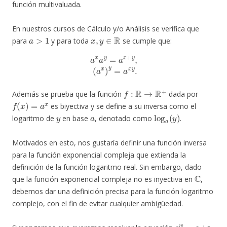
función multivaluada.
En nuestros cursos de Cálculo y/o Análisis se verifica que
a
>
1
x
,
y
∈
R
para
y para toda
se cumple que:
a
x
a
y
=
a
x
+
y
,
(
a
x
)
y
=
a
x
y
.
f
:
R
→
R
+
Además se prueba que la función
dada por
f
(
x
)
=
a
x
es biyectiva y se define a su inversa como el
y
a
log
a
(
y
)
logaritmo de
en base
, denotado como
.
Motivados en esto, nos gustaría definir una función inversa
para la función exponencial compleja que extienda la
definición de la función logaritmo real. Sin embargo, dado
C
que la función exponencial compleja no es inyectiva en
,
debemos dar una definición precisa para la función logaritmo
complejo, con el fin de evitar cualquier ambigüedad.
e
w
=
z