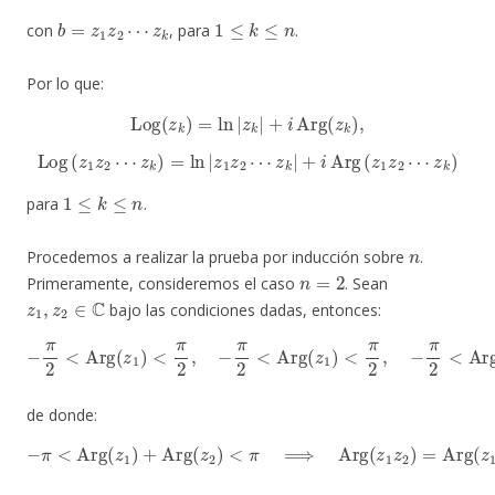
b
=
z
1
z
2
⋯
z
k
1
≤
k
≤
n
con
, para
.
Por lo que:
Log
(
z
k
)
=
ln
|
z
k
|
+
i
Arg
(
z
k
)
,
Log
(
z
1
z
2
⋯
z
k
)
=
ln
|
z
1
z
2
⋯
z
k
|
+
i
Arg
(
z
1
z
2
⋯
z
k
)
1
≤
k
≤
n
para
.
n
Procedemos a realizar la prueba por inducción sobre
.
n
=
2
Primeramente, consideremos el caso
. Sean
z
1
,
z
2
∈
C
bajo las condiciones dadas, entonces:
−
π
2
<
Arg
(
z
1
)
<
π
2
,
−
π
2
<
<
Arg
π
2
(
,
z
1
)
<
π
2
,
−
π
2
<
Arg
(
z
1
z
2
)
de donde:
<
π
⟹
Arg
−
π
<
(
z
Arg
1
z
2
(
)
z
=
1
Arg
)
+
Arg
(
z
1
(
)
z
+
2
Arg
)
(
z
2
)
.