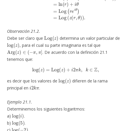
Observación 21.2.
Log
(
z
)
Debe ser claro que
determina un valor particular de
log
(
z
)
, para el cual su parte imaginaria es tal que
Arg
(
z
)
∈
(
−
π
,
π
]
. De acuerdo con la definición 21.1
tenemos que:
log
(
z
)
=
Log
(
z
)
+
i
2
π
k
,
k
∈
Z
,
log
(
z
)
es decir que los valores de
difieren de la rama
i
2
k
π
principal en
.
Ejemplo 21.1.
Determinemos los siguientes logaritmos:
log
(
i
)
a)
.
log
(
5
)
b)
.
log
(
−
2
)
c)
.