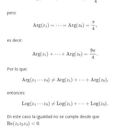
pero:
Arg
(
z
1
)
=
⋯
=
Arg
(
z
9
)
=
π
4
,
es decir:
Arg
(
z
1
)
+
⋯
+
Arg
(
z
9
)
=
9
π
4
.
Por lo que:
Arg
(
z
1
⋯
z
9
)
≠
Arg
(
z
1
)
+
⋯
+
Arg
(
z
9
)
,
entonces:
Log
(
z
1
⋯
z
9
)
≠
Log
(
z
1
)
+
⋯
+
Log
(
z
9
)
.
En este caso la igualdad no se cumple desde que
Re
(
z
1
z
2
z
3
)
<
0
.