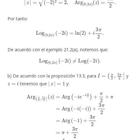
Por tanto:
Log
[
0
,
2
π
)
(
−
2
i
)
=
ln
(
2
)
+
i
3
π
2
.
De acuerdo con el ejemplo 21.2(a), notemos que:
Log
[
0
,
2
π
)
(
−
2
i
)
≠
Log
(
−
2
i
)
.
I
=
(
π
2
,
5
π
2
]
b) De acuerdo con la proposición 13.3, para
y
z
=
i
|
z
|
=
1
tenemos que
y:
(
z
)
=
Arg
(
−
i
e
−
i
π
2
)
+
π
π
2
2
Arg
=
+
π
π
+
=
(
π
3
Arg
2
π
,
2
5
(
=
π
−
5
2
i
(
π
]
−
2
i
)
.
)
+
3
π
2
=
Arg
(
−
1
)
+
3