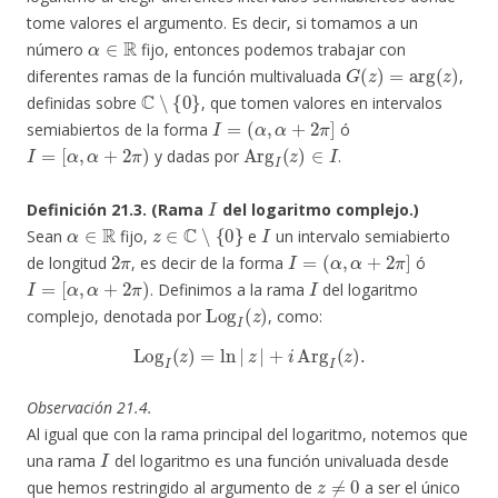
tome valores el argumento. Es decir, si tomamos a un
α
∈
R
número
fijo, entonces podemos trabajar con
G
(
z
)
=
arg
(
z
)
diferentes ramas de la función multivaluada
,
C
∖
{
0
}
definidas sobre
, que tomen valores en intervalos
I
=
(
α
,
α
+
2
π
]
semiabiertos de la forma
ó
I
=
[
α
,
α
+
2
π
)
Arg
I
(
z
)
∈
I
y dadas por
.
I
Definición 21.3. (Rama
del logaritmo complejo.)
α
∈
R
z
∈
C
∖
{
0
}
I
Sean
fijo,
e
un intervalo semiabierto
2
π
I
=
(
α
,
α
+
2
π
]
de longitud
, es decir de la forma
ó
I
=
[
α
,
α
+
2
π
)
I
. Definimos a la rama
del logaritmo
Log
I
(
z
)
complejo, denotada por
, como:
Log
I
(
z
)
=
ln
|
z
|
+
i
Arg
I
(
z
)
.
Observación 21.4.
Al igual que con la rama principal del logaritmo, notemos que
I
una rama
del logaritmo es una función univaluada desde
z
≠
0
que hemos restringido al argumento de
a ser el único