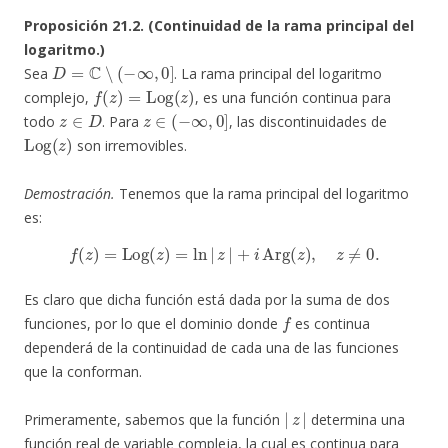
Proposición 21.2. (Continuidad de la rama principal del
logaritmo.)
D
=
C
∖
(
−
∞
,
0
]
Sea
. La rama principal del logaritmo
f
(
z
)
=
Log
(
z
)
complejo,
, es una función continua para
z
∈
D
z
∈
(
−
∞
,
0
]
todo
. Para
, las discontinuidades de
Log
(
z
)
son irremovibles.
Demostración.
Tenemos que la rama principal del logaritmo
es:
f
(
z
)
=
Log
(
z
)
=
ln
|
z
|
+
i
Arg
(
z
)
,
z
≠
0.
Es claro que dicha función está dada por la suma de dos
f
funciones, por lo que el dominio donde
es continua
dependerá de la continuidad de cada una de las funciones
que la conforman.
|
z
|
Primeramente, sabemos que la función
determina una
función real de variable compleja, la cual es continua para