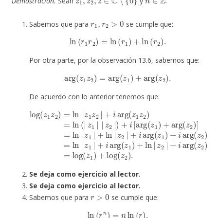
Demostración.
Sean
y
.
r
1
,
r
2
>
0
Sabemos que para
se cumple que:
ln
(
r
1
r
2
)
=
ln
(
r
1
)
+
ln
(
r
2
)
.
Por otra parte, por la observación 13.6, sabemos que:
arg
(
z
1
z
2
)
=
arg
(
z
1
)
+
arg
(
z
2
)
.
De acuerdo con lo anterior tenemos que:
arg
log
[
arg
(
z
2
(
z
)
(
=
1
z
ln
z
1
2
)
|
+
)
z
=
arg
1
ln
|
|
+
(
z
z
i
arg
1
2
z
)
]
2
=
(
|
ln
z
+
+
1
log
|
i
)
arg
z
+
1
ln
(
|
z
(
|
+
2
z
z
ln
)
1
2
.
z
|
|
2
z
+
)
2
=
i
arg
|
ln
+
(
i
|
arg
(
z
z
2
1
)
|
(
=
z
|
log
1
z
)
2
+
|
(
i
z
)
+
1
i
)
Se deja como ejercicio al lector.
Se deja como ejercicio al lector.
r
>
0
Sabemos que para
se cumple que:
ln
(
r
n
)
=
n
ln
(
r
)
.