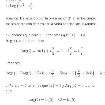
Log
(
3
+
i
)
d)
.
Solución.
De acuerdo con la observación 21.2, en los cuatro
incisos basta con determinar la rama principal del logaritmo.
z
=
i
|
z
|
=
1
a) Sabemos que para
tenemos que
y
Arg
(
z
)
=
π
2
, por lo que:
Log
(
i
)
=
ln
(
1
)
+
i
π
2
=
0
+
i
π
2
=
i
π
2
.
Entonces:
log
(
i
)
=
Log
(
i
)
+
i
2
π
k
=
i
π
2
+
i
2
π
k
=
i
(
π
2
+
2
π
k
)
,
k
∈
Z
.
z
=
5
|
z
|
=
5
Arg
(
z
)
=
0
b) Para
tenemos que
y
, por lo
que:
Log
(
5
)
=
ln
(
5
)
+
i
0
=
ln
(
5
)
.