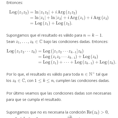
Entonces:
Log
(
z
1
z
2
)
=
Arg
ln
(
z
1
|
)
z
+
1
i
z
Arg
2
|
+
(
z
i
Arg
2
)
=
Log
(
z
1
z
(
2
z
1
)
=
)
+
ln
Log
|
z
1
(
|
z
2
+
)
ln
.
|
z
2
|
+
i
n
=
k
−
1
Supongamos que el resultado es válido para
.
z
1
,
…
,
z
k
∈
C
Sean
bajo las condiciones dadas. Entonces:
Log
z
k
−
(
z
1
1
)
+
z
Log
2
⋯
z
(
z
k
k
)
=
)
=
Log
Log
(
[
(
z
z
1
1
z
)
+
2
⋯
⋯
+
z
Log
k
−
1
(
]
z
z
k
k
−
)
=
1
Log
)
+
Log
(
z
1
(
z
z
2
k
⋯
)
.
n
∈
N
+
Por lo que, el resultado es válido para toda
tal que
z
k
∈
C
1
≤
k
≤
n
los
, con
, cumplen las condiciones dadas.
Por último veamos que las condiciones dadas son necesarias
para que se cumpla el resultado.
Re
(
z
k
)
>
0
Supongamos que no es necesaria la condición
,
1
≤
k
≤
n
z
1
=
z
2
=
e
i
2
π
3