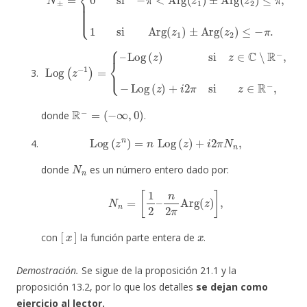
Log
(
z
−
−
Log
1
)
=
(
{
z
–
)
+
Log
i
2
π
(
z
si
)
si
z
∈
z
∈
R
−
C
,
∖
R
−
,
R
−
=
(
−
∞
,
0
)
donde
.
Log
(
z
n
)
=
n
Log
(
z
)
+
i
2
π
N
n
,
N
n
donde
es un número entero dado por:
N
n
=
[
1
2
–
n
2
π
Arg
(
z
)
]
,
[
x
]
x
con
la función parte entera de
.
Demostración.
Se sigue de la proposición 21.1 y la
proposición 13.2, por lo que los detalles
se dejan como
ejercicio al lector.