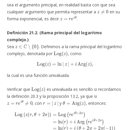
sea el argumento principal, en realidad basta con que sea
z
≠
0
cualquier argumento que permita representar a
en su
z
=
r
e
i
θ
forma exponencial, es decir
.
Definición 21.2. (Rama principal del logaritmo
complejo.)
z
∈
C
∖
{
0
}
Sea
. Definimos a la rama principal del logaritmo
Log
(
z
)
complejo, denotada por
, como:
Log
(
z
)
=
ln
|
z
|
+
i
Arg
(
z
)
,
la cual es una función univaluada.
Log
(
z
)
Verificar que
es univaluada es sencillo si recordamos
la definición 20.3 y la proposición 13.2, ya que si
z
=
r
e
i
θ
≠
0
r
=
|
z
|
θ
=
Arg
(
z
)
, con
y
, entonces:
ln
Log
(
r
)
+
(
z
i
(
(
θ
r
,
+
θ
2
+
π
2
+
π
2
)
)
π
=
(
Log
−
1
)
(
)
r
=
e
ln
i
θ
(
r
+
)
2
+
π
i
θ
)
=
=
ln
Log
(
r
)
(
+
r
e
i
Arg
i
θ
)
=
(
r
Log
e
i
θ
(
+
z
2
(
r
π
,
θ
)
=
)
)
.