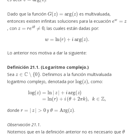
G
(
z
)
=
arg
(
z
)
Dado que la función
es multivaluada,
e
w
=
z
entonces existen infinitas soluciones para la ecuación
z
=
r
e
i
θ
≠
0
, con
, las cuales están dadas por:
w
=
ln
(
r
)
+
i
arg
(
z
)
.
Lo anterior nos motiva a dar la siguiente:
Definición 21.1. (Logaritmo complejo.)
z
∈
C
∖
{
0
}
Sea
. Definimos a la función multivaluada
log
(
z
)
logaritmo complejo, denotada por
, como:
log
(
z
)
=
ln
|
z
|
+
i
arg
(
z
)
=
ln
(
r
)
+
i
(
θ
+
2
π
k
)
,
k
∈
Z
,
r
=
|
z
|
>
0
θ
=
Arg
(
z
)
donde
y
.
Observación 21.1.
θ
Notemos que en la definición anterior no es necesario que