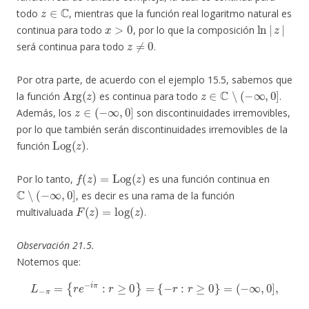
z
∈
C
todo
, mientras que la función real logaritmo natural es
x
>
0
ln
|
z
|
continua para todo
, por lo que la composición
z
≠
0
será continua para todo
.
Por otra parte, de acuerdo con el ejemplo 15.5, sabemos que
Arg
(
z
)
z
∈
C
∖
(
−
∞
,
0
]
la función
es continua para todo
.
z
∈
(
−
∞
,
0
]
Además, los
son discontinuidades irremovibles,
por lo que también serán discontinuidades irremovibles de la
Log
(
z
)
función
.
f
(
z
)
=
Log
(
z
)
Por lo tanto,
es una función continua en
C
∖
(
−
∞
,
0
]
, es decir es una rama de la función
F
(
z
)
=
log
(
z
)
multivaluada
.
Observación 21.5.
Notemos que:
L
−
π
=
{
r
e
−
i
π
:
r
≥
0
}
=
{
−
r
:
r
≥
0
}
=
(
−
∞
,
0
]
,