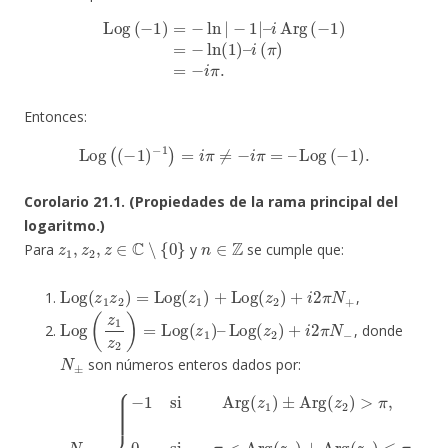
Log
(
−
1
)
=
−
ln
|
−
1
|
–
i
Arg
(
−
1
)
=
−
ln
(
1
)
–
i
(
π
)
=
−
i
π
.
Entonces:
Log
(
(
−
1
)
−
1
)
=
i
π
≠
−
i
π
=
–
Log
(
−
1
)
.
Corolario 21.1. (Propiedades de la rama principal del
logaritmo.)
z
1
,
z
2
,
z
∈
C
∖
{
0
}
n
∈
Z
Para
y
se cumple que:
Log
(
z
1
z
2
)
=
Log
(
z
1
)
+
Log
(
z
2
)
+
i
2
π
N
+
,
Log
(
z
1
z
2
)
=
Log
(
z
1
)
–
Log
(
z
2
)
+
i
2
π
N
−
, donde
N
±
son números enteros dados por:
{
−
1
si
Arg
(
z
≤
1
π
)
±
,
1
Arg
si
Arg
(
z
2
(
)
z
>
N
1
π
±
)
,
±
0
=
Arg
si
−
π
(
z
<
2
Arg
)
≤
−
(
π
z
.
1
)
±
Arg
(
z
2
)