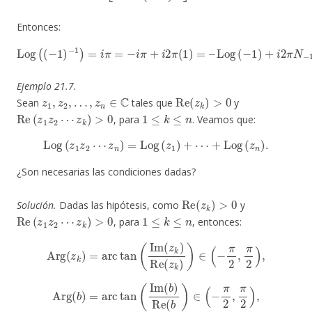
Entonces:
Log
(
(
−
1
)
−
1
)
=
i
π
=
−
i
π
+
i
2
π
(
1
)
=
–
Log
(
−
1
)
+
i
2
π
N
−
1
.
Ejemplo 21.7.
z
1
,
z
2
,
…
,
z
n
∈
C
Re
(
z
k
)
>
0
Sean
tales que
y
Re
(
z
1
z
2
⋯
z
k
)
>
0
1
≤
k
≤
n
, para
. Veamos que:
Log
(
z
1
z
2
⋯
z
n
)
=
Log
(
z
1
)
+
⋯
+
Log
(
z
n
)
.
¿Son necesarias las condiciones dadas?
Re
(
z
k
)
>
0
Solución.
Dadas las hipótesis, como
y
Re
(
z
1
z
2
⋯
z
k
)
>
0
1
≤
k
≤
n
, para
, entonces:
Arg
(
z
k
)
=
arc
tan
(
Im
(
z
k
)
Re
(
z
k
)
)
∈
(
−
π
2
,
π
2
)
,
Arg
(
b
)
=
arc
tan
(
Im
(
b
)
Re
(
b
)
∈
(
−
π
2
,
π
2
)
,