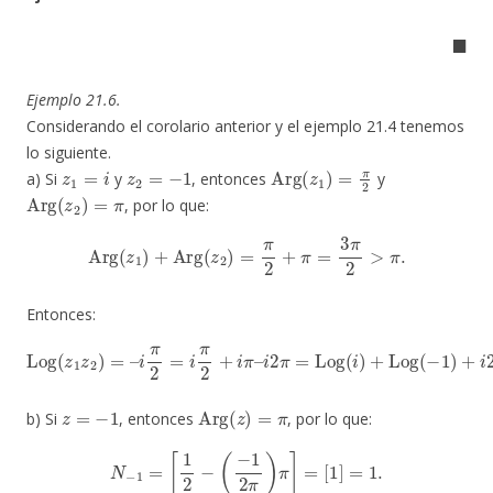
◼
Ejemplo 21.6.
Considerando el corolario anterior y el ejemplo 21.4 tenemos
lo siguiente.
z
1
=
i
z
2
=
−
1
Arg
(
z
1
)
=
π
2
a) Si
y
, entonces
y
Arg
(
z
2
)
=
π
, por lo que:
Arg
(
z
1
)
+
Arg
(
z
2
)
=
π
2
+
π
=
3
π
2
>
π
.
Entonces:
i
2
Log
π
=
Log
(
z
1
z
(
i
2
)
+
)
=
Log
–
i
π
(
2
−
=
1
i
)
π
+
2
i
2
+
π
i
π
N
–
+
.
z
=
−
1
Arg
(
z
)
=
π
b) Si
, entonces
, por lo que:
N
−
1
=
[
1
2
−
(
−
1
2
π
)
π
]
=
[
1
]
=
1.