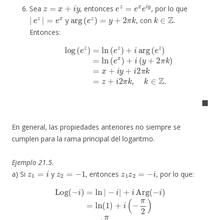
z
=
x
+
i
y
e
z
=
e
x
e
i
y
Sea
, entonces
, por lo que
|
e
z
|
=
e
x
arg
(
e
z
)
=
y
+
2
π
k
k
∈
Z
y
, con
.
Entonces:
log
(
e
z
)
=
ln
(
e
z
)
+
2
i
arg
π
k
=
(
e
z
+
z
)
i
=
2
ln
π
k
(
e
,
k
x
∈
)
+
Z
i
(
.
y
+
2
π
k
)
=
x
+
i
y
+
i
◼
En general, las propiedades anteriores no siempre se
cumplen para la rama principal del logaritmo.
Ejemplo 21.5.
z
1
=
i
z
2
=
−
1
z
1
z
2
=
−
i
a) Si
y
, entonces
, por lo que:
Log
(
−
i
)
=
ln
|
−
i
|
+
i
Arg
(
−
i
)
=
ln
(
1
)
+
i
(
−
π
2
)
=
–
i
π
2
.