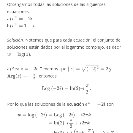
Obtengamos todas las soluciones de las siguientes
ecuaciones:
e
w
=
−
2
i
a)
.
e
w
=
1
+
i
b)
.
Solución.
Notemos que para cada ecuación, el conjunto de
soluciones están dados por el logaritmo complejo, es decir
w
=
log
(
z
)
.
z
=
−
2
i
|
z
|
=
(
−
2
)
2
=
2
a) Sea
. Tenemos que
y
Arg
(
z
)
=
−
π
2
, entonces:
Log
(
−
2
i
)
=
ln
(
2
)
–
i
π
2
.
e
w
=
−
2
i
Por lo que las soluciones de la ecuación
son:
w
i
π
=
2
log
+
i
2
(
−
π
2
k
i
=
)
=
ln
Log
(
2
)
(
+
−
i
2
(
2
i
)
π
+
k
i
2
–
π
π
2
k
=
)
,
k
ln
∈
(
2
Z
)
.
–