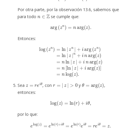
Por otra parte, por la observación 13.6, sabemos que
n
∈
Z
para todo
se cumple que:
arg
(
z
n
)
=
n
arg
(
z
)
.
Entonces:
log
(
z
z
n
|
)
=
+
ln
i
n
|
arg
z
n
|
(
z
+
)
=
i
arg
n
[
ln
(
z
|
n
z
)
|
=
+
ln
i
arg
|
z
|
(
n
z
+
)
]
i
=
n
n
arg
log
(
(
z
z
)
)
=
.
n
ln
|
z
=
r
e
i
θ
r
=
|
z
|
>
0
θ
=
arg
(
z
)
Sea
, con
y
,
entonces:
log
(
z
)
=
ln
(
r
)
+
i
θ
,
por lo que:
e
log
(
z
)
=
e
ln
(
r
)
+
i
θ
=
e
ln
(
r
)
e
i
θ
=
r
e
i
θ
=
z
.