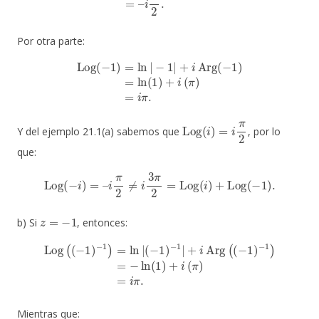
Por otra parte:
Log
(
−
1
)
=
ln
|
−
1
|
+
i
Arg
(
−
1
)
=
ln
(
1
)
+
i
(
π
)
=
i
π
.
Log
(
i
)
=
i
π
2
Y del ejemplo 21.1(a) sabemos que
, por lo
que:
Log
(
−
i
)
=
–
i
π
2
≠
i
3
π
2
=
Log
(
i
)
+
Log
(
−
1
)
.
z
=
−
1
b) Si
, entonces:
(
−
1
)
−
1
|
+
i
Arg
Log
(
(
(
−
(
−
1
1
)
−
)
−
1
1
)
=
)
=
−
ln
ln
|
(
1
)
+
i
(
π
)
=
i
π
.
Mientras que: