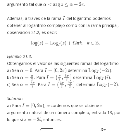
α
<
arg
z
≤
α
+
2
π
argumento tal que
.
I
Además, a través de la rama
del logaritmo podemos
obtener al logaritmo complejo como con la rama principal,
observación 21.2, es decir:
log
(
z
)
=
Log
I
(
z
)
+
i
2
π
k
,
k
∈
Z
.
Ejemplo 21.3.
Obtengamos el valor de las siguientes ramas del logartimo.
α
=
0
I
=
[
0
,
2
π
)
Log
I
(
−
2
i
)
a) Sea
. Para
determina
.
α
=
π
2
I
=
(
π
2
,
5
π
2
]
Log
I
(
i
)
b) Sea
. Para
determina
.
α
=
3
π
2
I
=
(
3
π
2
,
7
π
2
]
Log
I
(
−
2
)
c) Sea
. Para
determina
.
Solución.
I
=
[
0
,
2
π
)
a) Para
, recordemos que se obtiene el
argumento natural de un número complejo, entrada 13, por
z
=
−
2
i
lo que si
, entonces:
|
z
|
=
(
−
2
)
2
=
2
,
Arg
[
0
,
2
π
)
(
z
)
=
3
π
2
.