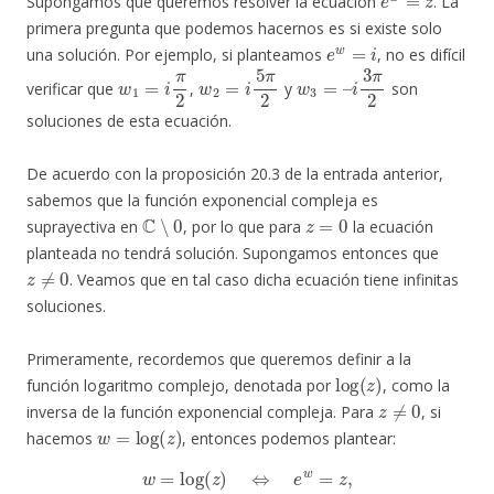
Supongamos que queremos resolver la ecuación
. La
primera pregunta que podemos hacernos es si existe solo
e
w
=
i
una solución. Por ejemplo, si planteamos
, no es difícil
w
1
=
i
π
2
w
2
=
i
5
π
2
w
3
=
–
i
3
π
2
verificar que
,
y
son
soluciones de esta ecuación.
De acuerdo con la proposición 20.3 de la entrada anterior,
sabemos que la función exponencial compleja es
C
∖
0
z
=
0
suprayectiva en
, por lo que para
la ecuación
planteada no tendrá solución. Supongamos entonces que
z
≠
0
. Veamos que en tal caso dicha ecuación tiene infinitas
soluciones.
Primeramente, recordemos que queremos definir a la
log
(
z
)
función logaritmo complejo, denotada por
, como la
z
≠
0
inversa de la función exponencial compleja. Para
, si
w
=
log
(
z
)
hacemos
, entonces podemos plantear:
w
=
log
(
z
)
⇔
e
w
=
z
,