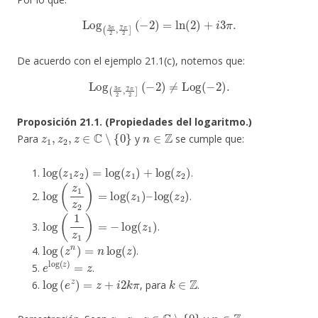
Log
(
3
π
2
,
7
π
2
]
(
−
2
)
=
ln
(
2
)
+
i
3
π
.
De acuerdo con el ejemplo 21.1(c), notemos que:
Log
(
3
π
2
,
7
π
2
]
(
−
2
)
≠
Log
(
−
2
)
.
Proposición 21.1.
(Propiedades del logaritmo.)
z
1
,
z
2
,
z
∈
C
∖
{
0
}
n
∈
Z
Para
y
se cumple que:
log
(
z
1
z
2
)
=
log
(
z
1
)
+
log
(
z
2
)
.
log
(
z
1
z
2
)
=
log
(
z
1
)
–
log
(
z
2
)
.
log
(
1
z
1
)
=
−
log
(
z
1
)
.
log
(
z
n
)
=
n
log
(
z
)
.
e
log
(
z
)
=
z
.
log
(
e
z
)
=
z
+
i
2
k
π
k
∈
Z
, para
.
z
1
,
z
2
,
z
∈
C
∖
{
0
}
n
∈
Z