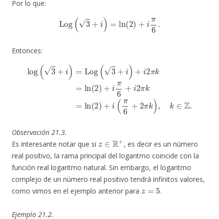
Por lo que:
Log
(
3
+
i
)
=
ln
(
2
)
+
i
π
6
.
Entonces:
log
(
3
+
i
)
=
Log
(
3
+
i
)
+
i
2
+
π
2
k
π
=
k
ln
)
,
k
(
2
∈
)
+
Z
i
.
π
6
+
i
2
π
k
=
ln
(
2
)
+
i
(
π
6
Observación 21.3.
z
∈
R
+
Es interesante notar que si
, es decir es un número
real positivo, la rama principal del logaritmo coincide con la
función real logaritmo natural. Sin embargo, el logaritmo
complejo de un número real positivo tendrá infinitos valores,
z
=
5
como vimos en el ejemplo anterior para
.
Ejemplo 21.2.