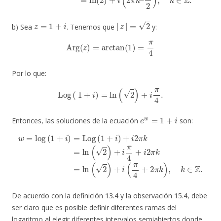
z
=
1
+
i
|
z
|
=
2
b) Sea
. Tenemos que
y:
Arg
(
z
)
=
arctan
(
1
)
=
π
4
Por lo que:
Log
(
1
+
i
)
=
ln
(
2
)
+
i
π
4
.
e
w
=
1
+
i
Entonces, las soluciones de la ecuación
son:
w
=
log
(
1
+
i
)
=
Log
(
1
+
π
i
)
4
+
+
i
2
2
π
π
k
k
=
)
,
ln
k
∈
(
2
Z
)
.
+
i
π
4
+
i
2
π
k
=
ln
(
2
)
+
i
(
De acuerdo con la definición 13.4 y la observación 15.4, debe
ser claro que es posible definir diferentes ramas del
logaritmo al elegir diferentes intervalos semiabiertos donde