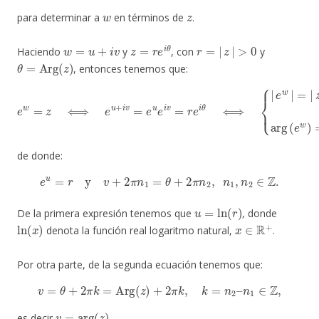
w
z
para determinar a
en términos de
.
w
=
u
+
i
v
z
=
r
e
i
θ
r
=
|
z
|
>
0
Haciendo
y
, con
y
θ
=
Arg
(
z
)
, entonces tenemos que:
e
w
=
z
⟺
e
u
+
i
v
=
e
u
e
i
v
=
r
e
arg
i
θ
(
z
⟺
)
,
{
|
e
w
|
=
|
z
|
arg
(
e
w
)
=
de donde:
e
u
=
r
y
v
+
2
π
n
1
=
θ
+
2
π
n
2
,
n
1
,
n
2
∈
Z
.
u
=
ln
(
r
)
De la primera expresión tenemos que
, donde
ln
(
x
)
x
∈
R
+
denota la función real logaritmo natural,
.
Por otra parte, de la segunda ecuación tenemos que:
v
=
θ
+
2
π
k
=
Arg
(
z
)
+
2
π
k
,
k
=
n
2
–
n
1
∈
Z
,
v
=
arg
(
z
)
es decir
.