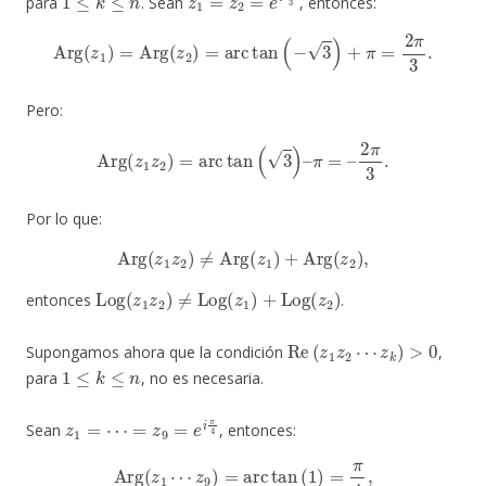
para
. Sean
, entonces:
Arg
(
z
1
)
=
Arg
(
z
2
)
=
arc
tan
(
−
3
)
+
π
=
2
π
3
.
Pero:
Arg
(
z
1
z
2
)
=
arc
tan
(
3
)
–
π
=
–
2
π
3
.
Por lo que:
Arg
(
z
1
z
2
)
≠
Arg
(
z
1
)
+
Arg
(
z
2
)
,
Log
(
z
1
z
2
)
≠
Log
(
z
1
)
+
Log
(
z
2
)
entonces
.
Re
(
z
1
z
2
⋯
z
k
)
>
0
Supongamos ahora que la condición
,
1
≤
k
≤
n
para
, no es necesaria.
z
1
=
⋯
=
z
9
=
e
i
π
4
Sean
, entonces:
Arg
(
z
1
⋯
z
9
)
=
arc
tan
(
1
)
=
π
4
,