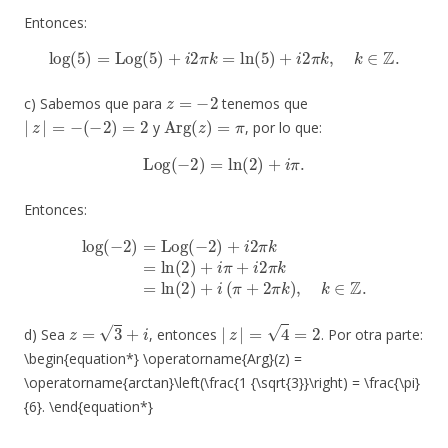
Entonces:
log
(
5
)
=
Log
(
5
)
+
i
2
π
k
=
ln
(
5
)
+
i
2
π
k
,
k
∈
Z
.
z
=
−
2
c) Sabemos que para
tenemos que
|
z
|
=
−
(
−
2
)
=
2
Arg
(
z
)
=
π
y
, por lo que:
Log
(
−
2
)
=
ln
(
2
)
+
i
π
.
Entonces:
log
(
−
2
)
=
Log
(
−
2
)
+
i
2
π
k
k
=
)
ln
,
k
(
∈
2
)
Z
+
.
i
π
+
i
2
π
k
=
ln
(
2
)
+
i
(
π
+
2
π
z
=
3
+
i
|
z
|
=
4
=
2
d) Sea
, entonces
. Por otra parte:
\begin{equation*} \operatorname{Arg}(z) =
\operatorname{arctan}\left(\frac{1 {\sqrt{3}}\right) = \frac{\pi}
{6}. \end{equation*}