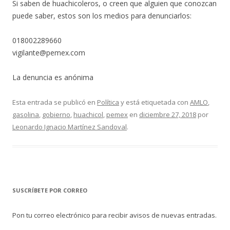
Si saben de huachicoleros, o creen que alguien que conozcan
puede saber, estos son los medios para denunciarlos:
018002289660
vigilante@pemex.com
La denuncia es anónima
Esta entrada se publicó en
Política
y está etiquetada con
AMLO
,
gasolina
,
gobierno
,
huachicol
,
pemex
en
diciembre 27, 2018
por
Leonardo Ignacio Martínez Sandoval
.
SUSCRÍBETE POR CORREO
Pon tu correo electrónico para recibir avisos de nuevas entradas.