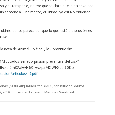
asa y a transporte, no me queda claro que la balanza sea
sin sentencia. Finalmente, el último ¡ya es! No entiendo
último punto parece ser que lo que está a discusión es
res».
a nota de Animal Político y la Constitución:
/diputados-senado-prision-preventiva-delitos/?
-IEc4aDrn82aEwEi63-7wZp5MOWFGedRl0Do
tucion/articulos/19.pdf
iones
y está etiquetada con
AMLO
,
constitución
,
delitos
,
9, 2019
por
Leonardo Ignacio Martínez Sandoval
.