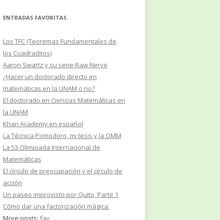
ENTRADAS FAVORITAS
Los TFC (Teoremas Fundamentales de
los Cuadraditos)
Aaron Swartz y su serie Raw Nerve
¿Hacer un doctorado directo en
matemáticas en la UNAM o no?
El doctorado en Ciencias Matemáticas en
la UNAM
Khan Academy en español
La Técnica Pomodoro, mi tesis y la OMM
La 53 Olimpiada Internacional de
Matemáticas
El círculo de preocupación y el círculo de
acción
Un paseo improvisto por Quito, Parte 1
Cómo dar una factorización mágica.
More posts:
fav