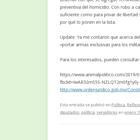
preventiva del homicidio. Con robo a c
suficiente como para privar de libertad 
por qué lo ponen en la lista.
Update: Ya me contaron que acerca del 
«portar armas exclusivas para los milita
Para los interesados, pueden consultar l
https://www.animalpolitico.com/2019/01
fbclid=IwAR32mS5S-NZLQT2m0fg1y0j
http://www.ordenjuridico.gob.mx/Consti
Esta entrada se publicó en
Política
,
Reflex
diputados
,
política
,
senadores
en
enero 1