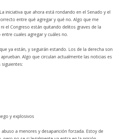
 La iniciativa que ahora está rondando en el Senado y el
orrecto entre qué agregar y qué no. Algo que me
 ni el Congreso están quitando delitos graves de la
 entre cuales agregar y cuáles no.
 que ya están, y seguirán estando. Los de la derecha son
prueban. Algo que circulan actualmente las noticias es
 siguientes:
uego y explosivos
a abuso a menores y desaparición forzada. Estoy de
 pero no se si legalmente ya entra en la prisión