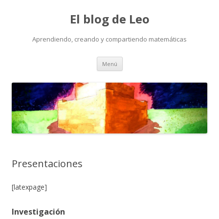
El blog de Leo
Aprendiendo, creando y compartiendo matemáticas
Saltar
Menú
al
contenido
Presentaciones
[latexpage]
Investigación