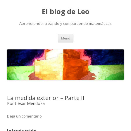
El blog de Leo
Aprendiendo, creando y compartiendo matemáticas
Saltar
Menú
al
contenido
La medida exterior – Parte II
Por César Mendoza
Deja un comentario
Introducción