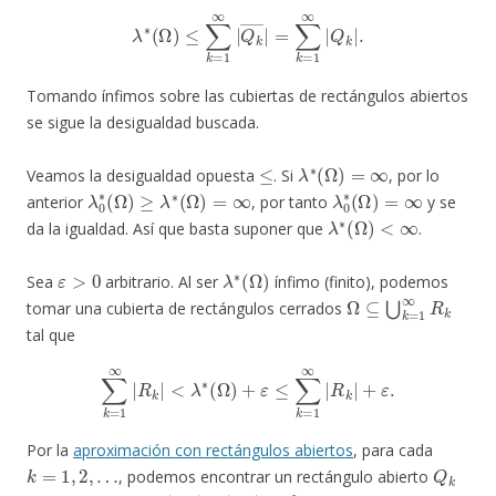
λ
∗
(
Ω
)
≤
∑
k
=
1
∞
|
Q
k
―
|
=
∑
k
=
1
∞
|
Q
k
|
.
Tomando ínfimos sobre las cubiertas de rectángulos abiertos
se sigue la desigualdad buscada.
≤
λ
∗
(
Ω
)
=
∞
Veamos la desigualdad opuesta
. Si
, por lo
λ
0
∗
(
Ω
)
≥
λ
∗
(
Ω
)
=
∞
λ
0
∗
(
Ω
)
=
∞
anterior
, por tanto
y se
λ
∗
(
Ω
)
<
∞
da la igualdad. Así que basta suponer que
.
ε
>
0
λ
∗
(
Ω
)
Sea
arbitrario. Al ser
ínfimo (finito), podemos
Ω
⊆
⋃
k
=
1
∞
R
k
tomar una cubierta de rectángulos cerrados
tal que
∑
k
=
1
∞
|
R
k
|
<
λ
∗
(
Ω
)
+
ε
≤
∑
k
=
1
∞
|
R
k
|
+
ε
.
Por la
aproximación con rectángulos abiertos
, para cada
k
=
1
,
2
,
…
Q
k
, podemos encontrar un rectángulo abierto
R
k
⊆
Q
k
|
<
Q
|
R
k
k
|
|
+
ε
2
k