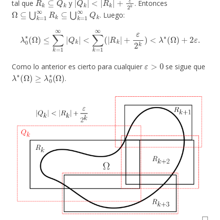
tal que
y
. Entonces
Ω
⊆
⋃
k
=
1
∞
R
k
⊆
⋃
k
=
1
∞
Q
k
. Luego:
λ
0
∗
(
Ω
)
≤
∑
k
=
1
∞
|
Q
k
|
<
∑
k
=
1
∞
(
|
R
k
|
+
ε
2
k
)
<
λ
∗
(
Ω
)
+
2
ε
.
ε
>
0
Como lo anterior es cierto para cualquier
se sigue que
λ
∗
(
Ω
)
≥
λ
0
∗
(
Ω
)
.
◻