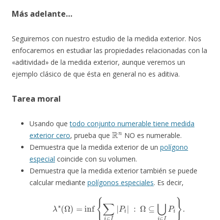
Más adelante…
Seguiremos con nuestro estudio de la medida exterior. Nos
enfocaremos en estudiar las propiedades relacionadas con la
«aditividad» de la medida exterior, aunque veremos un
ejemplo clásico de que ésta en general no es aditiva.
Tarea moral
Usando que
todo conjunto numerable tiene medida
R
n
exterior cero
, prueba que
NO es numerable.
Demuestra que la medida exterior de un
polígono
especial
coincide con su volumen.
Demuestra que la medida exterior también se puede
calcular mediante
polígonos especiales
. Es decir,
λ
∗
(
Ω
)
=
inf
{
∑
i
∈
I
|
P
i
|
:
Ω
⊆
⋃
i
∈
I
P
i
}
.