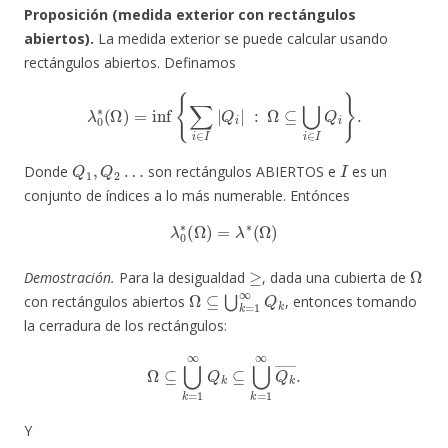
Proposición (medida exterior con rectángulos
abiertos).
La medida exterior se puede calcular usando
rectángulos abiertos. Definamos
λ
0
∗
(
Ω
)
=
inf
{
∑
i
∈
I
|
Q
i
|
:
Ω
⊆
⋃
i
∈
I
Q
i
}
.
Q
1
,
Q
2
…
I
Donde
son rectángulos ABIERTOS e
es un
conjunto de índices a lo más numerable. Entónces
λ
0
∗
(
Ω
)
=
λ
∗
(
Ω
)
≥
Ω
Demostración.
Para la desigualdad
, dada una cubierta de
Ω
⊆
⋃
k
=
1
∞
Q
k
con rectángulos abiertos
, entonces tomando
la cerradura de los rectángulos:
Ω
⊆
⋃
k
=
1
∞
Q
k
⊆
⋃
k
=
1
∞
Q
k
―
.
Y