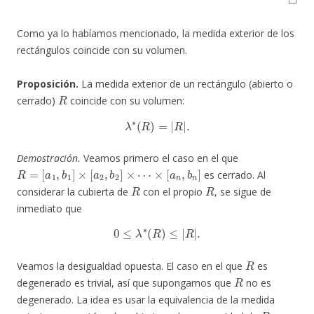
Como ya lo habíamos mencionado, la medida exterior de los
rectángulos coincide con su volumen.
Proposición.
La medida exterior de un rectángulo (abierto o
R
cerrado)
coincide con su volumen:
λ
∗
(
R
)
=
|
R
|
.
Demostración.
Veamos primero el caso en el que
R
=
[
a
1
,
b
1
]
×
[
a
2
,
b
2
]
×
⋯
×
[
a
n
,
b
n
]
es cerrado. Al
R
R
considerar la cubierta de
con el propio
, se sigue de
inmediato que
0
≤
λ
∗
(
R
)
≤
|
R
|
.
R
Veamos la desigualdad opuesta. El caso en el que
es
R
degenerado es trivial, así que supongamos que
no es
degenerado. La idea es usar la equivalencia de la medida
R