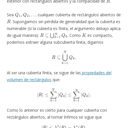
exterior con rectángulos abiertos y la compacidad de
.
Q
1
,
Q
2
,
…
Sea
cualquier cubierta de rectángulos abiertos de
R
. Supongamos sin pérdida de generalidad que la cubierta es
numerable (si la cubierta es finita, el argumento debajo aplica
R
⊆
⋃
k
=
1
∞
Q
k
K
de igual manera):
. Como
es compacto,
podemos extraer alguna subcubierta finita, digamos
R
⊆
⋃
k
=
1
N
Q
k
.
Al ser una cubierta finita, se sigue de las
propiedades del
volumen de rectángulos
que:
|
R
|
≤
∑
k
=
1
N
|
Q
k
|
≤
∑
k
=
1
∞
|
Q
k
|
.
Como lo anterior es cierto para cualquier cubierta con
rectángulos abiertos, al tomar ínfimos se sigue que
|
R
|
≤
λ
0
∗
(
R
)
=
λ
∗
(
R
)
.