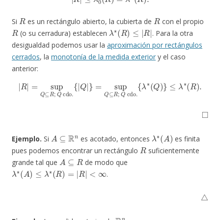
R
R
Si
es un rectángulo abierto, la cubierta de
con el propio
R
λ
∗
(
R
)
≤
|
R
|
(o su cerradura) establecen
. Para la otra
desigualdad podemos usar la
aproximación por rectángulos
cerrados
, la
monotonía de la medida exterior
y el caso
anterior:
|
R
|
=
sup
Q
⊆
R
;
Q
{
λ
cdo.
∗
(
Q
)
{
}
|
≤
Q
λ
|
∗
}
(
=
R
sup
)
.
Q
⊆
R
;
Q
cdo.
◻
A
⊆
R
n
λ
∗
(
A
)
Ejemplo.
Si
es acotado, entonces
es finita
R
pues podemos encontrar un rectángulo
suficientemente
A
⊆
R
grande tal que
de modo que
λ
∗
(
A
)
≤
λ
∗
(
R
)
=
|
R
|
<
∞
.
△
R
n
∞