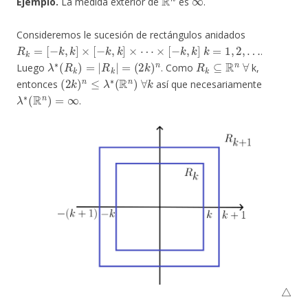
Ejemplo.
La medida exterior de
es
.
Consideremos le sucesión de rectángulos anidados
R
k
=
[
−
k
,
k
]
×
[
−
k
,
k
]
×
⋯
×
[
−
k
,
k
]
k
=
1
,
2
,
…
.
λ
∗
(
R
k
)
=
|
R
k
|
=
(
2
k
)
n
R
k
⊆
R
n
∀
Luego
. Como
k,
(
2
k
)
n
≤
λ
∗
(
R
n
)
∀
k
entonces
así que necesariamente
λ
∗
(
R
n
)
=
∞
.
△