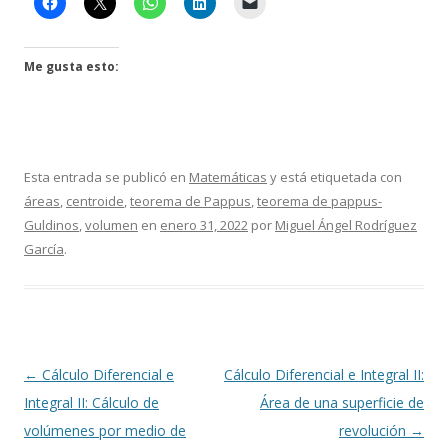
Me gusta esto:
Esta entrada se publicó en
Matemáticas
y está etiquetada con
áreas
,
centroide
,
teorema de Pappus
,
teorema de pappus-
Guldinos
,
volumen
en
enero 31, 2022
por
Miguel Ángel Rodríguez
García
.
Navegación
←
Cálculo Diferencial e
Cálculo Diferencial e Integral II:
de
Integral II: Cálculo de
Área de una superficie de
entradas
volúmenes por medio de
revolución
→