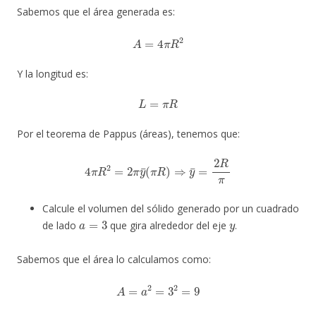
Sabemos que el área generada es:
A
=
4
π
R
2
Y la longitud es:
L
=
π
R
Por el teorema de Pappus (áreas), tenemos que:
4
π
R
2
=
2
π
y
¯
(
π
R
)
⇒
y
¯
=
2
R
π
Calcule el volumen del sólido generado por un cuadrado
a
=
3
y
de lado
que gira alrededor del eje
.
Sabemos que el área lo calculamos como:
A
=
a
2
=
3
2
=
9