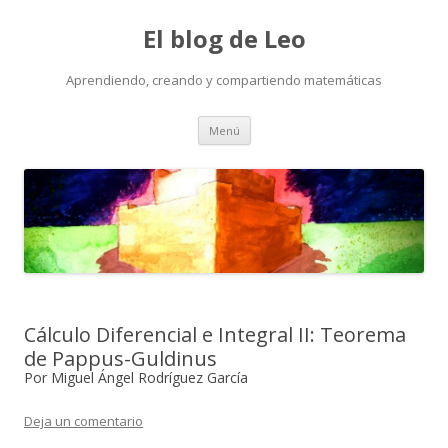
El blog de Leo
Aprendiendo, creando y compartiendo matemáticas
Saltar
Menú
al
contenido
Cálculo Diferencial e Integral II: Teorema
de Pappus-Guldinus
Por Miguel Ángel Rodríguez García
Deja un comentario