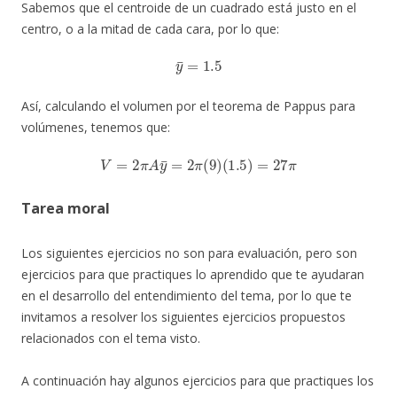
Sabemos que el centroide de un cuadrado está justo en el
centro, o a la mitad de cada cara, por lo que:
y
¯
=
1.5
Así, calculando el volumen por el teorema de Pappus para
volúmenes, tenemos que:
V
=
2
π
A
y
¯
=
2
π
(
9
)
(
1.5
)
=
27
π
Tarea moral
Los siguientes ejercicios no son para evaluación, pero son
ejercicios para que practiques lo aprendido que te ayudaran
en el desarrollo del entendimiento del tema, por lo que te
invitamos a resolver los siguientes ejercicios propuestos
relacionados con el tema visto.
A continuación hay algunos ejercicios para que practiques los