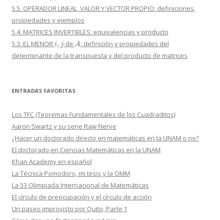
5.5. OPERADOR LINEAL, VALOR Y VECTOR PROPIO: definiciones,
propiedades y ejemplos
5.4. MATRICES INVERTIBLES: equivalencias y producto
i
,
j
A
5.3. EL MENOR
de
: definición y propiedades del
determinante de la transpuesta y del producto de matrices
ENTRADAS FAVORITAS
Los TFC (Teoremas Fundamentales de los Cuadraditos)
Aaron Swartz y su serie Raw Nerve
¿Hacer un doctorado directo en matemáticas en la UNAM o no?
El doctorado en Ciencias Matemáticas en la UNAM
Khan Academy en español
La Técnica Pomodoro, mi tesis y la OMM
La 53 Olimpiada Internacional de Matemáticas
El círculo de preocupación y el círculo de acción
Un paseo improvisto por Quito, Parte 1