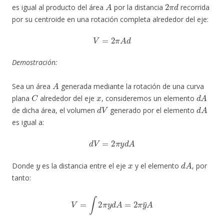
A
2
π
d
es igual al producto del área
por la distancia
recorrida
por su centroide en una rotación completa alrededor del eje:
V
=
2
π
A
d
Demostración:
A
Sea un área
generada mediante la rotación de una curva
C
x
d
A
plana
alrededor del eje
, consideremos un elemento
d
V
d
A
de dicha área, el volumen
generado por el elemento
es igual a:
d
V
=
2
π
y
d
A
y
x
d
A
Donde
es la distancia entre el eje
y el elemento
, por
tanto:
V
=
∫
2
π
y
d
A
=
2
π
y
¯
A