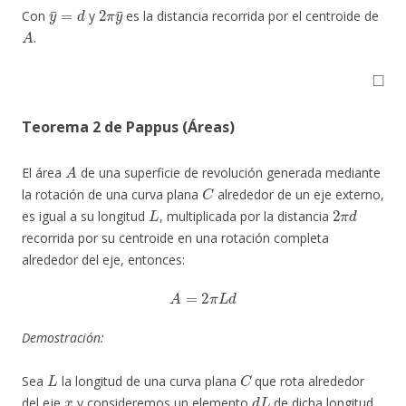
y
¯
=
d
2
π
y
¯
Con
y
es la distancia recorrida por el centroide de
A
.
◻
Teorema 2 de Pappus (Áreas)
A
El área
de una superficie de revolución generada mediante
C
la rotación de una curva plana
alrededor de un eje externo,
L
2
π
d
es igual a su longitud
, multiplicada por la distancia
recorrida por su centroide en una rotación completa
alrededor del eje, entonces:
A
=
2
π
L
d
Demostración:
L
C
Sea
la longitud de una curva plana
que rota alrededor
x
d
L
del eje
y consideremos un elemento
de dicha longitud.