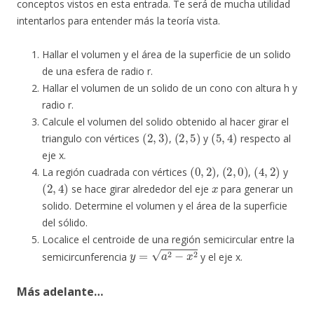
conceptos vistos en esta entrada. Te será de mucha utilidad
intentarlos para entender más la teoría vista.
Hallar el volumen y el área de la superficie de un solido
de una esfera de radio r.
Hallar el volumen de un solido de un cono con altura h y
radio r.
Calcule el volumen del solido obtenido al hacer girar el
(
2
,
3
)
(
2
,
5
)
(
5
,
4
)
triangulo con vértices
,
y
respecto al
eje x.
(
0
,
2
)
(
2
,
0
)
(
4
,
2
)
La región cuadrada con vértices
,
,
y
(
2
,
4
)
x
se hace girar alrededor del eje
para generar un
solido. Determine el volumen y el área de la superficie
del sólido.
Localice el centroide de una región semicircular entre la
y
=
a
2
−
x
2
semicircunferencia
y el eje x.
Más adelante…