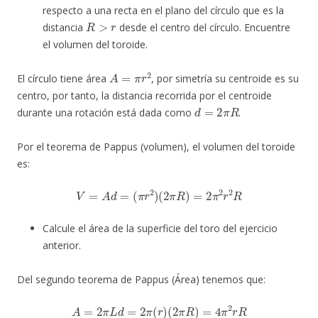
respecto a una recta en el plano del círculo que es la
R
>
r
distancia
desde el centro del círculo. Encuentre
el volumen del toroide.
A
=
π
r
2
El círculo tiene área
, por simetría su centroide es su
centro, por tanto, la distancia recorrida por el centroide
d
=
2
π
R
durante una rotación está dada como
.
Por el teorema de Pappus (volumen), el volumen del toroide
es:
V
=
A
d
=
(
π
r
2
)
(
2
π
R
)
=
2
π
2
r
2
R
Calcule el área de la superficie del toro del ejercicio
anterior.
Del segundo teorema de Pappus (Área) tenemos que:
A
=
2
π
L
d
=
2
π
(
r
)
(
2
π
R
)
=
4
π
2
r
R