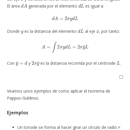
d
A
d
L
El área
generada por el elemento
es igual a:
d
A
=
2
π
y
d
L
y
d
L
x
Donde
es la distancia del elemento
al eje
, por tanto:
A
=
∫
2
π
y
d
L
=
2
π
y
¯
L
y
¯
=
d
2
π
y
¯
L
Con
y
es la distancia recorrida por el centroide
.
◻
Veamos unos ejemplos de como aplicar el teorema de
Pappus-Guldinus.
Ejemplos
r
Un toroide se forma al hacer girar un círculo de radio