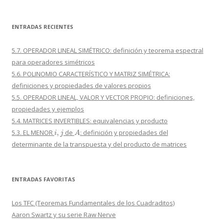
ENTRADAS RECIENTES
5.7. OPERADOR LINEAL SIMÉTRICO: definición y teorema espectral
para operadores simétricos
5.6. POLINOMIO CARACTERÍSTICO Y MATRIZ SIMÉTRICA:
definiciones y propiedades de valores propios
5.5. OPERADOR LINEAL, VALOR Y VECTOR PROPIO: definiciones,
propiedades y ejemplos
5.4. MATRICES INVERTIBLES: equivalencias y producto
i
,
j
A
5.3. EL MENOR
de
: definición y propiedades del
determinante de la transpuesta y del producto de matrices
ENTRADAS FAVORITAS
Los TFC (Teoremas Fundamentales de los Cuadraditos)
Aaron Swartz y su serie Raw Nerve