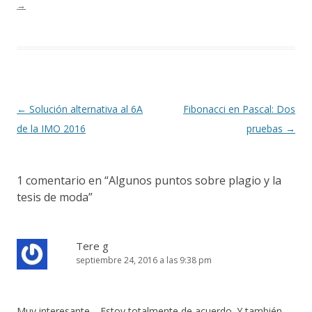
→
Navegación
←
Solución alternativa al 6A
Fibonacci en Pascal: Dos
de
de la IMO 2016
pruebas
→
entradas
1 comentario en “
Algunos puntos sobre plagio y la
tesis de moda
”
Tere g
septiembre 24, 2016 a las 9:38 pm
Muy interesante… Estoy totalmente de acuerdo. Y también