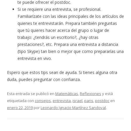
te puede ofrecer el postdoc.
Si se requiere una entrevista, se profesional.
Familiarízate con las ideas principales de los artículos de
quienes te entrevistarán. Prepara también preguntas
que tú quieres hacer acerca del grupo o lugar de
trabajo: ¿tendrás un escritorio?, ¿hay otras
prestaciones?, etc. Prepara una entrevista a distancia
(tipo Skype) tan bien o mejor que como prepararías una
entrevista en vivo.
Espero que estos tips sean de ayuda. Si tienes alguna otra
duda, puedes preguntar con confianza.
Esta entrada se publicó en
Matemáticas
,
Reflexiones
y está
etiquetada con
consejos
,
entrevista
,
israel
,
paris
,
postdoc
en
enero 22, 2019
por
Leonardo Ignacio Martínez Sandoval
.