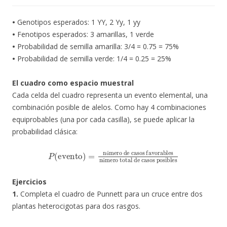
•
Genotipos esperados: 1 YY, 2 Yy, 1 yy
•
Fenotipos esperados: 3 amarillas, 1 verde
•
Probabilidad de semilla amarilla: 3/4 = 0.75 = 75%
•
Probabilidad de semilla verde: 1/4 = 0.25 = 25%
El cuadro como espacio muestral
Cada celda del cuadro representa un evento elemental, una
combinación posible de alelos. Como hay 4 combinaciones
equiprobables (una por cada casilla), se puede aplicar la
probabilidad clásica:
P
número de casos favorables
(
evento
número total de casos posibles
)
=
ú
ú
Ejercicios
1.
Completa el cuadro de Punnett para un cruce entre dos
plantas heterocigotas para dos rasgos.