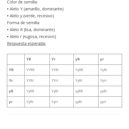
Color de semilla:
•
Alelo Y (amarillo, dominante)
•
Alelo y (verde, recesivo)
Forma de semilla:
•
Alelo R (lisa, dominante)
•
Alelo r (rugosa, recesivo)
Respuesta esperada:
YR
Yr
yR
yr
YR
YYRR
YYRr
YyRR
YyRr
Yr
YYRr
YYrr
YyRr
Yyrr
yR
YyRR
YyRr
yyRR
yyRr
yr
YyRr
Yyrr
yyRr
yyrr