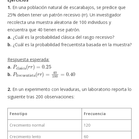
1.
En una población natural de escarabajos, se predice que
25% deben tener un patrón recesivo (rr). Un investigador
recolecta una muestra aleatoria de 100 individuos y
encuentra que 40 tienen ese patrón.
a.
¿Cuál es la probabilidad clásica del rasgo recesivo?
b.
¿Cuál es la probabilidad frecuentista basada en la muestra?
Respuesta esperada:
P
clásica
(
r
r
)
=
0.25
a.
P
frecuentista
(
r
r
)
=
40
100
=
0.40
á
b.
2.
En un experimento con levaduras, un laboratorio reporta lo
siguiente tras 200 observaciones:
Fenotipo
Frecuencia
Crecimiento normal
120
Crecimiento lento
60