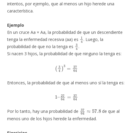
intentos, por ejemplo, que al menos un hijo herede una
característica.
Ejemplo
En un cruce Aa × Aa, la probabilidad de que un descendiente
1
4
tenga la enfermedad recesiva (aa) es
​. Luego, la
3
4
probabilidad de que no la tenga es
​.
Si nacen 3 hijos, la probabilidad de que ninguno la tenga es:
(
3
4
)
3
=
27
64
Entonces, la probabilidad de que al menos uno sí la tenga es:
27
64
1
=
–
37
64
37
64
≈
57.8
Por lo tanto, hay una probabilidad de
de que al
menos uno de los hijos herede la enfermedad.
Ejercicios