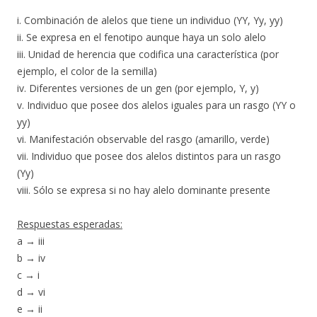
i. Combinación de alelos que tiene un individuo (YY, Yy, yy)
ii. Se expresa en el fenotipo aunque haya un solo alelo
iii. Unidad de herencia que codifica una característica (por
ejemplo, el color de la semilla)
iv. Diferentes versiones de un gen (por ejemplo, Y, y)
v. Individuo que posee dos alelos iguales para un rasgo (YY o
yy)
vi. Manifestación observable del rasgo (amarillo, verde)
vii. Individuo que posee dos alelos distintos para un rasgo
(Yy)
viii. Sólo se expresa si no hay alelo dominante presente
Respuestas esperadas:
a
→
iii
b
→
iv
c
→
i
d
→
vi
e
→
ii