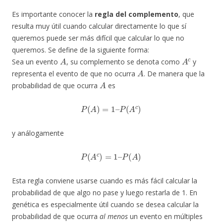
Es importante conocer la
regla del complemento
, que
resulta muy útil cuando calcular directamente lo que sí
queremos puede ser más difícil que calcular lo que no
queremos. Se define de la siguiente forma:
A
A
c
Sea un evento
, su complemento se denota como
y
A
representa el evento de que no ocurra
. De manera que la
A
probabilidad de que ocurra
es
P
(
A
)
=
1
–
P
(
A
c
)
y análogamente
P
(
A
c
)
=
1
–
P
(
A
)
Esta regla conviene usarse cuando es más fácil calcular la
probabilidad de que algo no pase y luego restarla de 1. En
genética es especialmente útil cuando se desea calcular la
probabilidad de que ocurra
al menos
un evento en múltiples