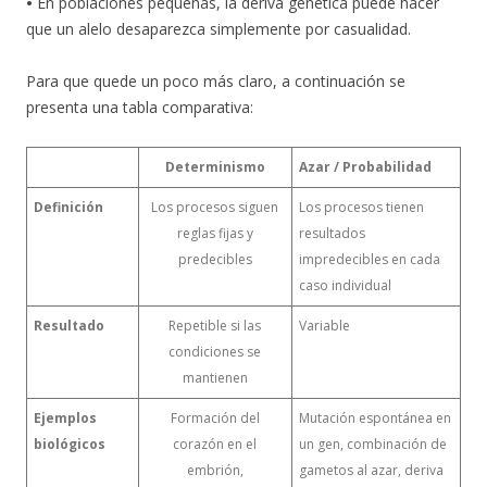
•
En poblaciones pequeñas, la deriva genética puede hacer
que un alelo desaparezca simplemente por casualidad.
Para que quede un poco más claro, a continuación se
presenta una tabla comparativa:
Determinismo
Azar / Probabilidad
Definición
Los procesos siguen
Los procesos tienen
reglas fijas y
resultados
predecibles
impredecibles en cada
caso individual
Resultado
Repetible si las
Variable
condiciones se
mantienen
Ejemplos
Formación del
Mutación espontánea en
biológicos
corazón en el
un gen, combinación de
embrión,
gametos al azar, deriva