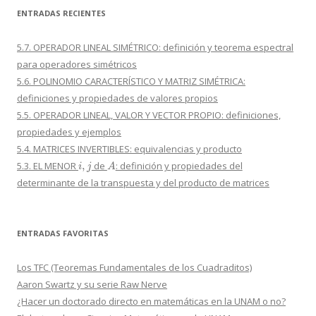
ENTRADAS RECIENTES
5.7. OPERADOR LINEAL SIMÉTRICO: definición y teorema espectral
para operadores simétricos
5.6. POLINOMIO CARACTERÍSTICO Y MATRIZ SIMÉTRICA:
definiciones y propiedades de valores propios
5.5. OPERADOR LINEAL, VALOR Y VECTOR PROPIO: definiciones,
propiedades y ejemplos
5.4. MATRICES INVERTIBLES: equivalencias y producto
i
,
j
A
5.3. EL MENOR
de
: definición y propiedades del
determinante de la transpuesta y del producto de matrices
ENTRADAS FAVORITAS
Los TFC (Teoremas Fundamentales de los Cuadraditos)
Aaron Swartz y su serie Raw Nerve
¿Hacer un doctorado directo en matemáticas en la UNAM o no?