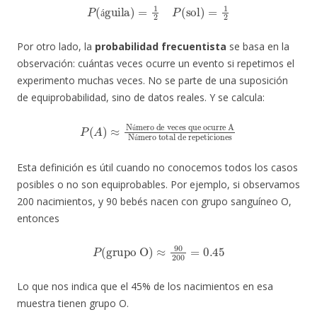
P
(
águila
)
=
1
2
P
(
sol
)
=
1
2
á
Por otro lado, la
probabilidad frecuentista
se basa en la
observación: cuántas veces ocurre un evento si repetimos el
experimento muchas veces. No se parte de una suposición
de equiprobabilidad, sino de datos reales. Y se calcula:
P
Número de veces que ocurre A
(
A
)
≈
Número total de repeticiones
ú
ú
Esta definición es útil cuando no conocemos todos los casos
posibles o no son equiprobables. Por ejemplo, si observamos
200 nacimientos, y 90 bebés nacen con grupo sanguíneo O,
entonces
grupo O
)
≈
90
P
(
200
=
0.45
Lo que nos indica que el 45% de los nacimientos en esa
muestra tienen grupo O.