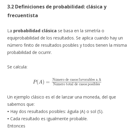
3.2 Definiciones de probabilidad: clásica y
frecuentista
La
probabilidad clásica
se basa en la simetría o
equiprobabilidad de los resultados. Se aplica cuando hay un
número finito de resultados posibles y todos tienen la misma
probabilidad de ocurrir.
Se calcula:
Número de casos favorables a A
P
(
A
Número total de casos posibles
)
=
ú
ú
Un ejemplo clásico es el de lanzar una moneda, del que
sabemos que:
•
Hay dos resultados posibles: águila (A) o sol (S).
•
Cada resultado es igualmente probable.
Entonces