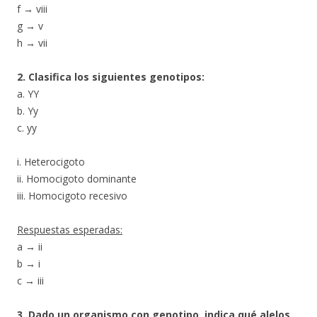
f
→
viii
g
→
v
h
→
vii
2. Clasifica los siguientes genotipos:
a. YY
b. Yy
c. yy
i. Heterocigoto
ii. Homocigoto dominante
iii. Homocigoto recesivo
Respuestas esperadas:
a
→
ii
b
→
i
c
→
iii
3. Dado un organismo con genotipo, indica qué alelos