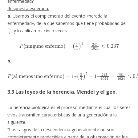
enfermedad?
Respuesta esperada:
a.
Usamos el complemento del evento «hereda la
enfermedad», de la que sabemos que tiene probabilidad de
3
4
​, y lo aplicamos cinco veces:
(
P
3
(
4
ninguno enfermo
)
5
=
243
1024
≈
0.237
)
=
b.
P
(
al menos uno enfermo
243
1024
=
781
1024
)
≈
=
0.762
1
–
(
3
4
)
5
=
1
–
3.3 Las leyes de la herencia. Mendel y el gen.
La herencia biológica es el proceso mediante el cual los seres
vivos transmiten características de una generación a la
siguiente.
“Los rasgos de la descendencia generalmente no son
completamente predecibles a partir de la observación de los