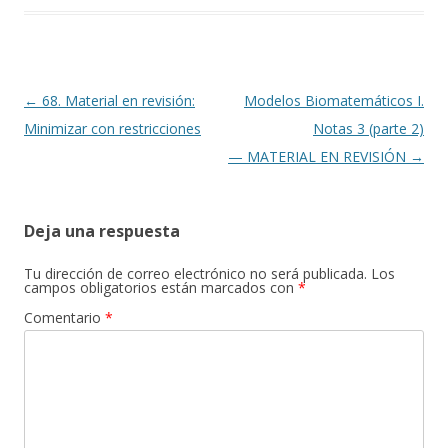
Navegación
←
68. Material en revisión:
Modelos Biomatemáticos I.
de
Minimizar con restricciones
Notas 3 (parte 2)
entradas
— MATERIAL EN REVISIÓN
→
Deja una respuesta
Tu dirección de correo electrónico no será publicada.
Los
campos obligatorios están marcados con
*
Comentario
*