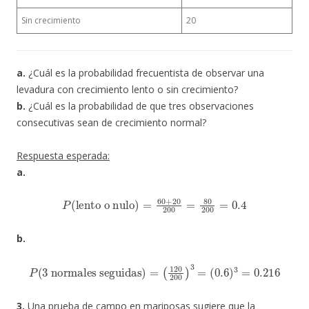
Sin crecimiento
20
a.
¿Cuál es la probabilidad frecuentista de observar una
levadura con crecimiento lento o sin crecimiento?
b.
¿Cuál es la probabilidad de que tres observaciones
consecutivas sean de crecimiento normal?
Respuesta esperada:
a.
lento o nulo
)
=
60
+
P
20
(
200
=
80
200
=
0.4
b.
P
(
3 normales seguidas
(
0.6
)
3
=
0.216
)
=
(
120
200
)
3
=
3.
Una prueba de campo en mariposas sugiere que la