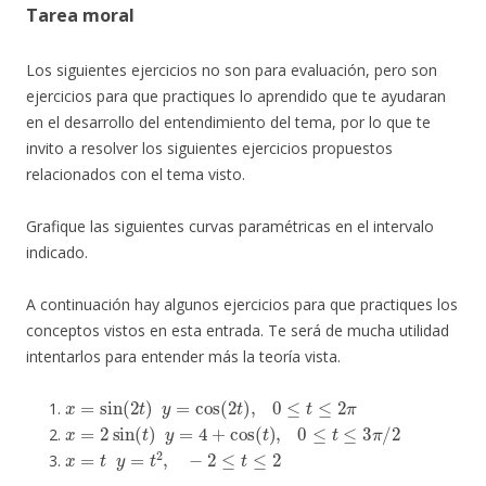
Tarea moral
Los siguientes ejercicios no son para evaluación, pero son
ejercicios para que practiques lo aprendido que te ayudaran
en el desarrollo del entendimiento del tema, por lo que te
invito a resolver los siguientes ejercicios propuestos
relacionados con el tema visto.
Grafique las siguientes curvas paramétricas en el intervalo
indicado.
A continuación hay algunos ejercicios para que practiques los
conceptos vistos en esta entrada. Te será de mucha utilidad
intentarlos para entender más la teoría vista.
x
=
sin
(
2
t
)
y
=
cos
(
2
t
)
,
0
≤
t
≤
2
π
x
=
2
sin
(
t
)
y
=
4
+
cos
(
t
)
,
0
≤
t
≤
3
π
/
2
x
=
t
y
=
t
2
,
−
2
≤
t
≤
2