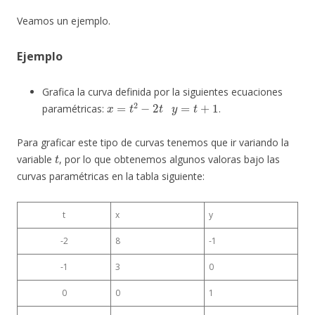
Veamos un ejemplo.
Ejemplo
Grafica la curva definida por la siguientes ecuaciones
x
=
t
2
−
2
t
y
=
t
+
1
paramétricas:
.
Para graficar este tipo de curvas tenemos que ir variando la
t
variable
, por lo que obtenemos algunos valoras bajo las
curvas paramétricas en la tabla siguiente:
t
x
y
-2
8
-1
-1
3
0
0
0
1