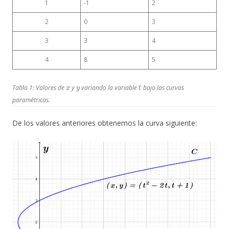
1
-1
2
2
0
3
3
3
4
4
8
5
x
y
t
Tabla 1: Valores de
y
variando la variable
bajo las curvas
paramétricas.
De los valores anteriores obtenemos la curva siguiente: