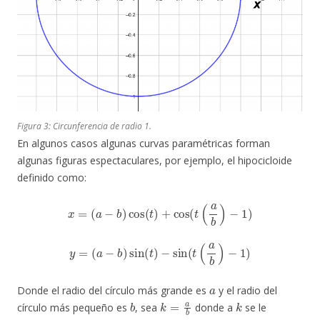
Figura 3: Circunferencia de radio 1.
En algunos casos algunas curvas paramétricas forman
algunas figuras espectaculares, por ejemplo, el hipocicloide
definido como:
x
=
(
a
−
b
)
cos
(
t
)
+
cos
(
t
(
a
b
)
−
1
)
y
=
(
a
−
b
)
sin
(
t
)
−
sin
(
t
(
a
b
)
−
1
)
a
Donde el radio del círculo más grande es
y el radio del
b
k
=
a
b
k
círculo más pequeño es
, sea
donde a
se le