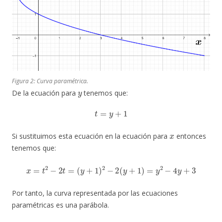
Figura 2: Curva paramétrica.
y
De la ecuación para
tenemos que:
t
=
y
+
1
x
Si sustituimos esta ecuación en la ecuación para
entonces
tenemos que:
x
=
t
2
−
2
t
=
(
y
+
1
)
2
−
2
(
y
+
1
)
=
y
2
−
4
y
+
3
Por tanto, la curva representada por las ecuaciones
paramétricas es una parábola.