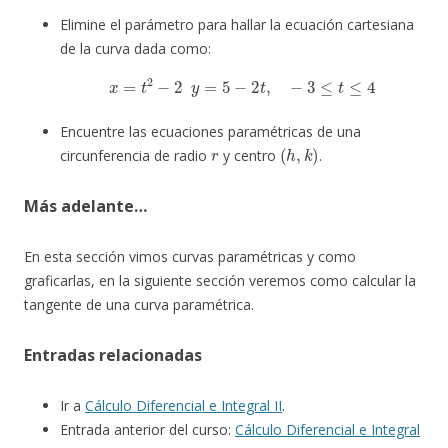
Elimine el parámetro para hallar la ecuación cartesiana
de la curva dada como:
x
=
t
2
−
2
y
=
5
−
2
t
,
−
3
≤
t
≤
4
Encuentre las ecuaciones paramétricas de una
r
(
h
,
k
)
circunferencia de radio
y centro
.
Más adelante…
En esta sección vimos curvas paramétricas y como
graficarlas, en la siguiente sección veremos como calcular la
tangente de una curva paramétrica.
Entradas relacionadas
Ir a
Cálculo Diferencial e Integral II
.
Entrada anterior del curso:
Cálculo Diferencial e Integral