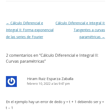
Navegación
←
Cálculo Diferencial e
Cálculo Diferencial e Integral II:
de
Integral II: Forma exponencial
Tangentes a curvas
entradas
de las series de Fourier
paramétricas
→
2 comentarios en “
Cálculo Diferencial e Integral II:
Curvas paramétricas
”
Hiram Ruiz Esparza Zaballa
febrero 10, 2022 a las 9:47 pm
En el ejemplo hay un error de dedo y = t + 1 debiendo ser y =
t – 1