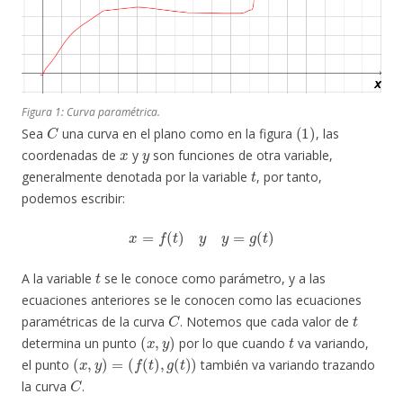
Figura 1: Curva paramétrica.
C
(
1
)
Sea
una curva en el plano como en la figura
, las
x
y
coordenadas de
y
son funciones de otra variable,
t
generalmente denotada por la variable
, por tanto,
podemos escribir:
x
=
f
(
t
)
y
y
=
g
(
t
)
t
A la variable
se le conoce como parámetro, y a las
ecuaciones anteriores se le conocen como las ecuaciones
C
t
paramétricas de la curva
. Notemos que cada valor de
(
x
,
y
)
t
determina un punto
por lo que cuando
va variando,
(
x
,
y
)
=
(
f
(
t
)
,
g
(
t
)
)
el punto
también va variando trazando
C
la curva
.