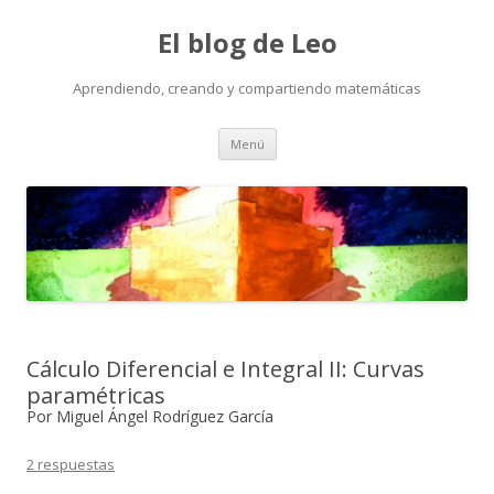
El blog de Leo
Aprendiendo, creando y compartiendo matemáticas
Saltar
Menú
al
contenido
Cálculo Diferencial e Integral II: Curvas
paramétricas
Por Miguel Ángel Rodríguez García
2 respuestas