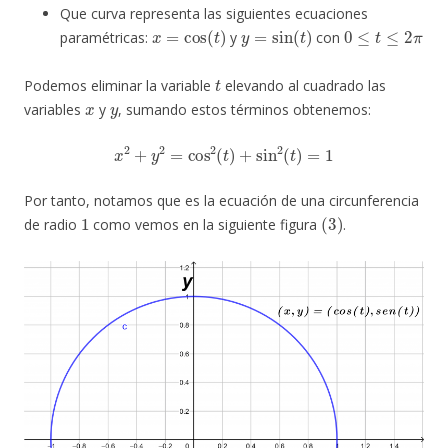
Que curva representa las siguientes ecuaciones
x
=
cos
(
t
)
y
=
sin
(
t
)
0
≤
t
≤
2
π
paramétricas:
y
con
t
Podemos eliminar la variable
elevando al cuadrado las
x
y
variables
y
, sumando estos términos obtenemos:
x
2
+
y
2
=
cos
2
(
t
)
+
sin
2
(
t
)
=
1
Por tanto, notamos que es la ecuación de una circunferencia
1
(
3
)
de radio
como vemos en la siguiente figura
.