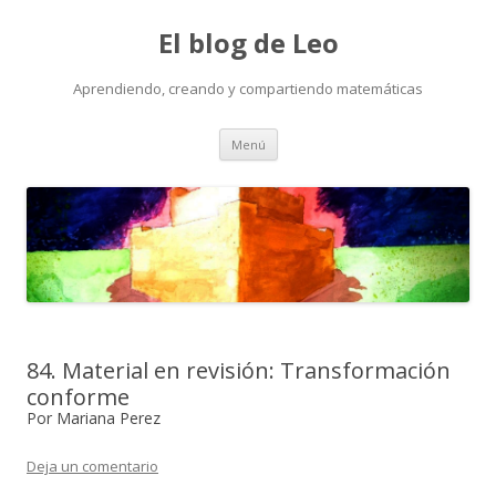
El blog de Leo
Aprendiendo, creando y compartiendo matemáticas
Saltar
Menú
al
contenido
84. Material en revisión: Transformación
conforme
Por Mariana Perez
Deja un comentario