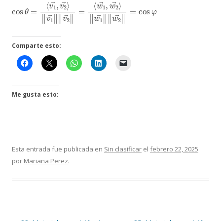
cos
‖
‖
v
w
1
1
→
θ
→
=
‖
⟨
‖
‖
v
‖
v
1
w
2
→
→
2
→
,
‖
v
=
2
‖
⟨
=
→
w
cos
⟩
1
→
φ
,
w
2
→
⟩
Comparte esto:
Me gusta esto:
Esta entrada fue publicada en
Sin clasificar
el
febrero 22, 2025
por
Mariana Perez
.