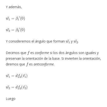
Y además,
w
1
→
=
β
1
′
(
0
)
w
2
→
=
β
2
′
(
0
)
w
1
→
w
2
→
Y consideremos el ángulo que forman
y
.
f
Decimos que
es
conforme
si los dos ángulos son iguales y
preservan la orientación de la base. Si invierten la orientación,
f
diremos que
es
anticonforme
.
w
1
→
=
d
f
a
→
(
v
1
→
)
w
2
→
=
d
f
a
→
(
v
2
→
)
Luego