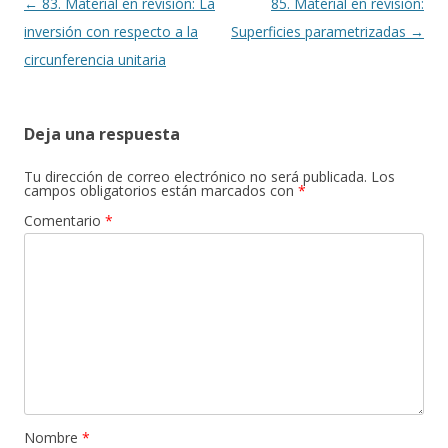
Navegación
←
83. Material en revisión: La
85. Material en revisión:
de
inversión con respecto a la
Superficies parametrizadas
→
entradas
circunferencia unitaria
Deja una respuesta
Tu dirección de correo electrónico no será publicada.
Los
campos obligatorios están marcados con
*
Comentario
*
Nombre
*