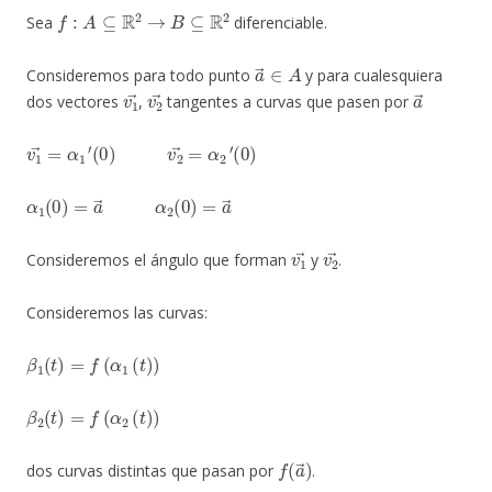
f
:
A
⊆
R
2
→
B
⊆
R
2
Sea
diferenciable.
a
→
∈
A
Consideremos para todo punto
y para cualesquiera
v
1
→
v
2
→
a
→
dos vectores
,
tangentes a curvas que pasen por
v
1
→
=
α
1
′
(
0
)
v
2
→
=
α
2
′
(
0
)
α
1
(
0
)
=
a
→
α
2
(
0
)
=
a
→
v
1
→
v
2
→
Consideremos el ángulo que forman
y
.
Consideremos las curvas:
β
1
(
t
)
=
f
(
α
1
(
t
)
)
β
2
(
t
)
=
f
(
α
2
(
t
)
)
f
(
a
→
)
dos curvas distintas que pasan por
.