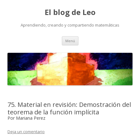
El blog de Leo
Aprendiendo, creando y compartiendo matemáticas
Saltar
Menú
al
contenido
75. Material en revisión: Demostración del
teorema de la función implícita
Por Mariana Perez
Deja un comentario