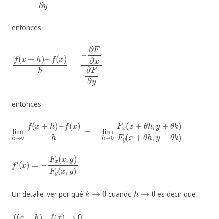
entonces
f
(
x
+
h
)
–
f
(
x
)
h
=
–
∂
F
∂
x
∂
F
∂
y
entonces
lim
lim
h
h
→
→
0
0
f
F
(
x
x
(
+
x
h
+
)
θ
–
h
f
(
,
x
y
)
+
h
θ
=
k
–
)
F
y
(
x
+
θ
h
,
y
+
θ
k
)
f
F
′
x
(
x
(
x
)
=
,
y
–
)
F
y
(
x
,
y
)
k
→
0
h
→
0
Un detalle: ver por qué
cuando
es decir que
f
(
x
+
h
)
–
f
(
x
)
→
0