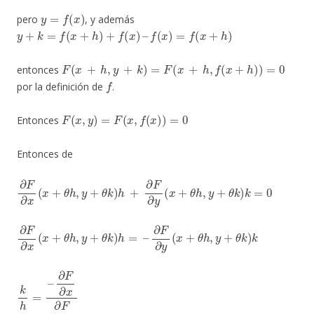
y
=
f
(
x
)
pero
, y además
y
+
k
=
f
(
x
+
h
)
+
f
(
x
)
–
f
(
x
)
=
f
(
x
+
h
)
F
(
x
+
h
,
y
+
k
)
=
F
(
x
+
h
,
f
(
x
+
h
)
)
=
0
entonces
f
por la definición de
.
F
(
x
,
y
)
=
F
(
x
,
f
(
x
)
)
=
0
Entonces
Entonces de
∂
F
∂
x
(
x
+
θ
h
,
y
+
θ
k
)
h
+
∂
F
∂
y
(
x
+
θ
h
,
y
+
θ
k
)
k
=
0
∂
F
∂
x
(
x
+
θ
h
,
y
+
θ
k
)
h
=
–
∂
F
∂
y
(
x
+
θ
h
,
y
+
θ
k
)
k
k
∂
h
F
=
∂
–
x
∂
F
∂
y