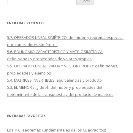
ENTRADAS RECIENTES
5.7. OPERADOR LINEAL SIMÉTRICO: definición y teorema espectral
para operadores simétricos
5.6. POLINOMIO CARACTERÍSTICO Y MATRIZ SIMÉTRICA:
definiciones y propiedades de valores propios
5.5. OPERADOR LINEAL, VALOR Y VECTOR PROPIO: definiciones,
propiedades y ejemplos
5.4. MATRICES INVERTIBLES: equivalencias y producto
i
,
j
A
5.3. EL MENOR
de
: definición y propiedades del
determinante de la transpuesta y del producto de matrices
ENTRADAS FAVORITAS
Los TFC (Teoremas Fundamentales de los Cuadraditos)