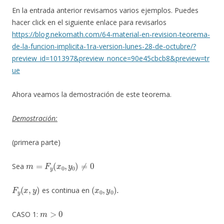
En la entrada anterior revisamos varios ejemplos. Puedes
hacer click en el siguiente enlace para revisarlos
https://blog.nekomath.com/64-material-en-revision-teorema-
de-la-funcion-implicita-1ra-version-lunes-28-de-octubre/?
preview_id=101397&preview_nonce=90e45cbcb8&preview=tr
ue
Ahora veamos la demostración de este teorema.
Demostración:
(primera parte)
m
=
F
y
(
x
0
,
y
0
)
≠
0
Sea
F
y
(
x
,
y
)
(
x
0
,
y
0
)
.
es continua en
m
>
0
CASO 1: