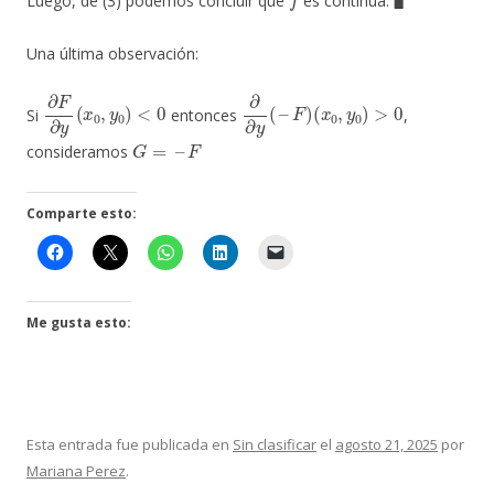
Luego, de (3) podemos concluir que
es continua.
Una última observación:
∂
F
∂
y
(
x
0
,
y
0
)
<
0
∂
∂
y
(
–
F
)
(
x
0
,
y
0
)
>
0
Si
entonces
,
G
=
–
F
consideramos
Comparte esto:
Me gusta esto:
Esta entrada fue publicada en
Sin clasificar
el
agosto 21, 2025
por
Mariana Perez
.