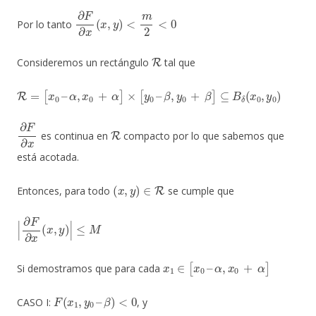
∂
F
∂
x
(
x
,
y
)
<
m
2
<
0
Por lo tanto
R
Consideremos un rectángulo
tal que
R
=
[
x
0
–
α
,
x
0
+
α
]
×
[
y
0
–
β
,
y
0
+
β
]
⊆
B
δ
(
x
0
,
y
0
)
∂
F
∂
x
R
es continua en
compacto por lo que sabemos que
está acotada.
(
x
,
y
)
∈
R
Entonces, para todo
se cumple que
|
∂
F
∂
x
(
x
,
y
)
|
≤
M
x
1
∈
[
x
0
–
α
,
x
0
+
α
]
Si demostramos que para cada
F
(
x
1
,
y
0
–
β
)
<
0
CASO I:
, y