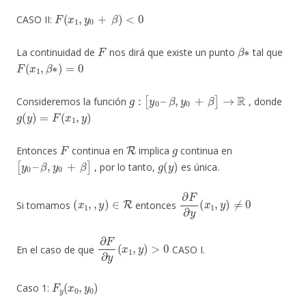
F
(
x
1
,
y
0
+
β
)
<
0
CASO II:
F
β
∗
La continuidad de
nos dirá que existe un punto
tal que
F
(
x
1
,
β
∗
)
=
0
g
:
[
y
0
–
β
,
y
0
+
β
]
→
R
Consideremos la función
, donde
g
(
y
)
=
F
(
x
1
,
y
)
F
R
g
Entonces
continua en
implica
continua en
[
y
0
–
β
,
y
0
+
β
]
g
(
y
)
, por lo tanto,
es única.
(
x
1
,
,
y
)
∈
R
∂
F
∂
y
(
x
1
,
y
)
≠
0
Si tomamos
entonces
∂
F
∂
y
(
x
1
,
y
)
>
0
En el caso de que
CASO I.
F
y
(
x
0
,
y
0
)
Caso 1: