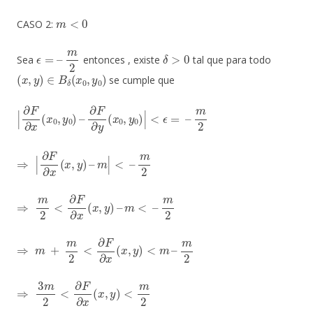
m
<
0
CASO 2:
ϵ
=
–
m
2
δ
>
0
Sea
entonces , existe
tal que para todo
(
x
,
y
)
∈
B
δ
(
x
0
,
y
0
)
se cumple que
|
∂
F
∂
x
(
x
0
,
y
0
)
–
∂
F
∂
y
(
x
0
,
y
0
)
|
<
ϵ
=
–
m
2
⇒
|
∂
F
∂
x
(
x
,
y
)
–
m
|
<
–
m
2
⇒
m
2
<
∂
F
∂
x
(
x
,
y
)
–
m
<
–
m
2
⇒
m
+
m
2
<
∂
F
∂
x
(
x
,
y
)
<
m
–
m
2
⇒
3
m
2
<
∂
F
∂
x
(
x
,
y
)
<
m
2