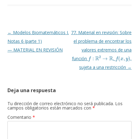
Navegación
←
Modelos Biomatemáticos I.
77. Material en revisión: Sobre
de
Notas 6 (parte 1)
el problema de encontrar los
entradas
— MATERIAL EN REVISIÓN
valores extremos de una
f
:
R
2
→
R
f
(
x
,
y
)
función
,
,
sujeta a una restricción
→
Deja una respuesta
Tu dirección de correo electrónico no será publicada.
Los
campos obligatorios están marcados con
*
Comentario
*