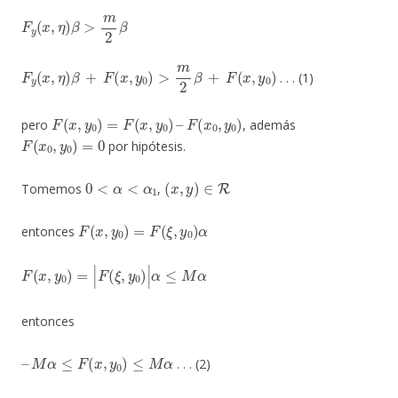
F
y
(
x
,
η
)
β
>
m
2
β
F
y
(
x
,
η
)
β
+
F
(
x
,
y
0
)
>
m
2
β
+
F
(
x
,
y
0
)
. . . (1)
F
(
x
,
y
0
)
=
F
(
x
,
y
0
)
–
F
(
x
0
,
y
0
)
pero
, además
F
(
x
0
,
y
0
)
=
0
por hipótesis.
0
<
α
<
α
1
(
x
,
y
)
∈
R
Tomemos
,
F
(
x
,
y
0
)
=
F
(
ξ
,
y
0
)
α
entonces
F
(
x
,
y
0
)
=
|
F
(
ξ
,
y
0
)
|
α
≤
M
α
entonces
–
M
α
≤
F
(
x
,
y
0
)
≤
M
α
. . . (2)