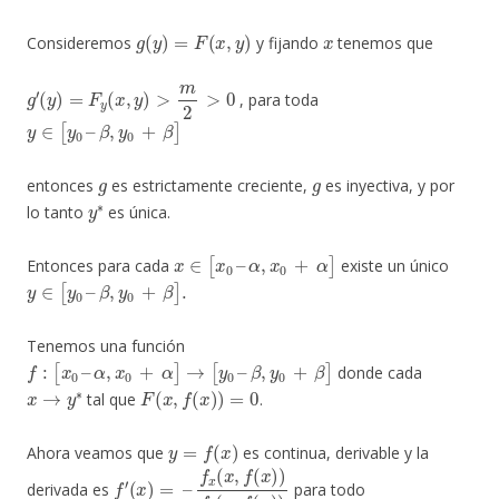
g
(
y
)
=
F
(
x
,
y
)
x
Consideremos
y fijando
tenemos que
g
′
(
y
)
=
F
y
(
x
,
y
)
>
m
2
>
0
, para toda
y
∈
[
y
0
–
β
,
y
0
+
β
]
g
g
entonces
es estrictamente creciente,
es inyectiva, y por
y
∗
lo tanto
es única.
x
∈
[
x
0
–
α
,
x
0
+
α
]
Entonces para cada
existe un único
y
∈
[
y
0
–
β
,
y
0
+
β
]
.
Tenemos una función
f
:
[
x
0
–
α
,
x
0
+
α
]
→
[
y
0
–
β
,
y
0
+
β
]
donde cada
x
→
y
∗
F
(
x
,
f
(
x
)
)
=
0
tal que
.
y
=
f
(
x
)
Ahora veamos que
es continua, derivable y la
f
f
′
x
(
x
(
x
)
=
,
f
–
(
x
)
)
f
y
(
x
,
f
(
x
)
)
derivada es
para todo