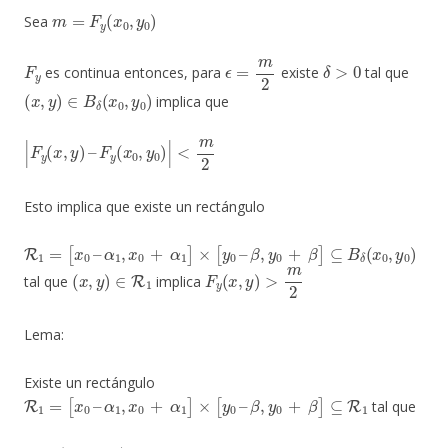
m
=
F
y
(
x
0
,
y
0
)
Sea
F
y
ϵ
=
m
2
δ
>
0
es continua entonces, para
existe
tal que
(
x
,
y
)
∈
B
δ
(
x
0
,
y
0
)
implica que
|
F
y
(
x
,
y
)
–
F
y
(
x
0
,
y
0
)
|
<
m
2
Esto implica que existe un rectángulo
R
1
=
[
x
0
–
α
1
,
x
0
+
α
1
]
×
[
y
0
–
β
,
y
0
+
β
]
⊆
B
δ
(
x
0
,
y
0
)
(
x
,
y
)
∈
R
1
F
y
(
x
,
y
)
>
m
2
tal que
implica
Lema:
Existe un rectángulo
R
1
=
[
x
0
–
α
1
,
x
0
+
α
1
]
×
[
y
0
–
β
,
y
0
+
β
]
⊆
R
1
tal que
F
(
x
,
y
0
–
β
)
<
0