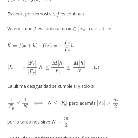
f
Es decir, por demostrar,
es continua.
f
x
∈
[
x
0
–
α
,
x
0
+
α
]
Veamos que
es continua en
K
=
f
(
x
+
h
)
–
f
(
x
)
=
–
F
x
F
y
h
|
≤
K
M
|
|
=
h
–
|
|
F
F
y
x
≤
|
M
|
F
|
y
h
|
|
|
N
h
|
. . . (3)
La última desigualdad se cumple si y solo si
1
F
y
≤
1
N
⟺
N
≤
|
F
y
|
|
F
y
|
>
m
2
pero además
N
=
m
2
por lo tanto nos sirve
f
◼