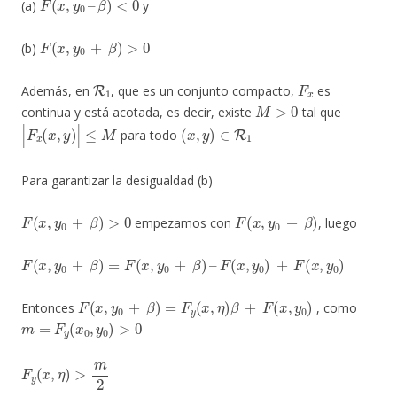
(a)
y
F
(
x
,
y
0
+
β
)
>
0
(b)
R
1
F
x
Además, en
, que es un conjunto compacto,
es
M
>
0
continua y está acotada, es decir, existe
tal que
|
F
x
(
x
,
y
)
|
≤
M
(
x
,
y
)
∈
R
1
para todo
Para garantizar la desigualdad (b)
F
(
x
,
y
0
+
β
)
>
0
F
(
x
,
y
0
+
β
)
empezamos con
, luego
F
(
x
,
y
0
+
β
)
=
F
(
x
,
y
0
+
β
)
–
F
(
x
,
y
0
)
+
F
(
x
,
y
0
)
F
(
x
,
y
0
+
β
)
=
F
y
(
x
,
η
)
β
+
F
(
x
,
y
0
)
Entonces
, como
m
=
F
y
(
x
0
,
y
0
)
>
0
F
y
(
x
,
η
)
>
m
2