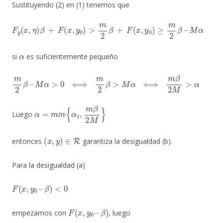
Sustituyendo (2) en (1) tenemos que
F
y
(
x
,
η
)
β
+
F
(
x
,
y
0
)
>
m
2
β
+
F
(
x
,
y
0
)
≥
m
2
β
–
M
α
α
si
es suficientemente pequeño
m
2
β
–
M
α
>
0
⟺
m
2
β
>
M
α
⟺
m
β
2
M
>
α
α
=
m
í
n
{
α
1
,
m
β
2
M
}
Luego
í
(
x
,
y
)
∈
R
entonces
garantiza la desigualdad (b).
Para la desigualdad (a)
F
(
x
,
y
0
–
β
)
<
0
F
(
x
,
y
0
–
β
)
empezamos con
, luego