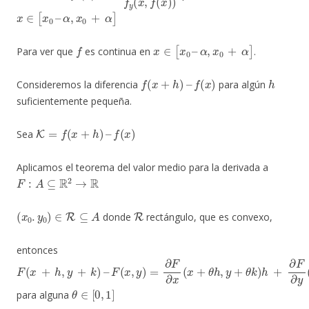
x
∈
[
x
0
–
α
,
x
0
+
α
]
f
x
∈
[
x
0
–
α
,
x
0
+
α
]
Para ver que
es continua en
.
f
(
x
+
h
)
–
f
(
x
)
h
Consideremos la diferencia
para algún
suficientemente pequeña.
K
=
f
(
x
+
h
)
–
f
(
x
)
Sea
Aplicamos el teorema del valor medio para la derivada a
F
:
A
⊆
R
2
→
R
(
x
0
.
y
0
)
∈
R
⊆
A
R
donde
rectángulo, que es convexo,
entonces
F
F
(
(
x
x
+
,
y
h
)
=
,
y
∂
+
F
k
∂
)
–
x
(
x
+
θ
h
,
y
+
θ
k
)
h
+
∂
F
∂
y
(
x
+
θ
h
,
y
+
θ
k
)
k
θ
∈
[
0
,
1
]
para alguna