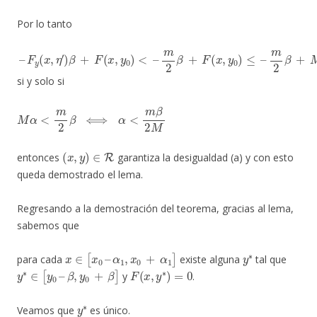
Por lo tanto
–
F
<
m
m
y
–
2
2
(
x
β
β
,
η
+
+
′
F
M
)
β
(
x
α
+
,
y
<
F
0
0
(
x
)
,
≤
,
y
–
0
)
si y solo si
M
α
<
m
2
β
⟺
α
<
m
β
2
M
(
x
,
y
)
∈
R
entonces
garantiza la desigualdad (a) y con esto
queda demostrado el lema.
Regresando a la demostración del teorema, gracias al lema,
sabemos que
x
∈
[
x
0
–
α
1
,
x
0
+
α
1
]
y
∗
para cada
existe alguna
tal que
y
∗
∈
[
y
0
–
β
,
y
0
+
β
]
F
(
x
,
y
∗
)
=
0
y
.
y
∗
Veamos que
es único.