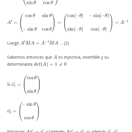
A
θ
)
t
)
=
=
(
A
cos
−
1
θ
sin
θ
–
sin
θ
cos
θ
)
=
(
cos
(
–
θ
)
–
sin
(
–
θ
)
sin
(
–
θ
)
cos
(
–
A
t
M
A
=
A
−
1
M
A
Luego
… (2)
A
Sabemos entonces que
es inyectiva, invertible y su
d
e
t
(
A
)
=
1
≠
0
determinante
v
(
cos
1
→
θ
=
sin
θ
)
Si
v
sin
2
→
θ
cos
=
(
–
θ
)
A
e
1
→
=
v
1
→
A
e
2
→
=
v
2
→
v
1
→
v
2
→
Entonces
y también
, si además
,