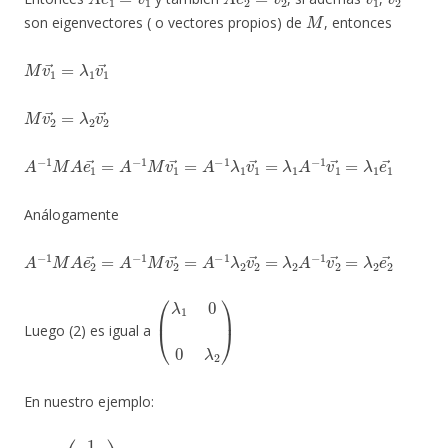
M
son eigenvectores ( o vectores propios) de
, entonces
M
v
1
→
=
λ
1
v
1
→
M
v
2
→
=
λ
2
v
2
→
A
−
1
M
A
e
1
→
=
A
−
1
M
v
1
→
=
A
−
1
λ
1
v
1
→
=
λ
1
A
−
1
v
1
→
=
λ
1
e
1
Análogamente
A
−
1
M
A
e
2
→
=
A
−
1
M
v
2
→
=
A
−
1
λ
2
v
2
→
=
λ
2
A
−
1
v
2
→
=
λ
2
e
2
(
λ
1
0
0
λ
2
)
Luego (2) es igual a
En nuestro ejemplo: