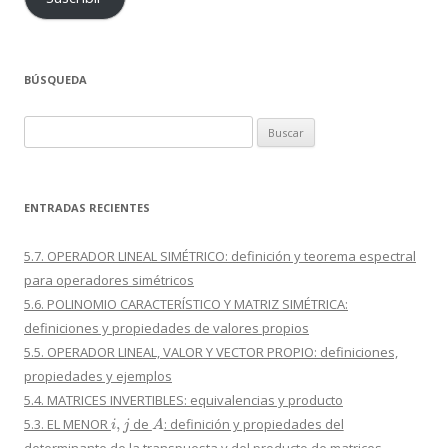
BÚSQUEDA
Buscar:
ENTRADAS RECIENTES
5.7. OPERADOR LINEAL SIMÉTRICO: definición y teorema espectral
para operadores simétricos
5.6. POLINOMIO CARACTERÍSTICO Y MATRIZ SIMÉTRICA:
definiciones y propiedades de valores propios
5.5. OPERADOR LINEAL, VALOR Y VECTOR PROPIO: definiciones,
propiedades y ejemplos
5.4. MATRICES INVERTIBLES: equivalencias y producto
i
,
j
A
5.3. EL MENOR
de
: definición y propiedades del
determinante de la transpuesta y del producto de matrices