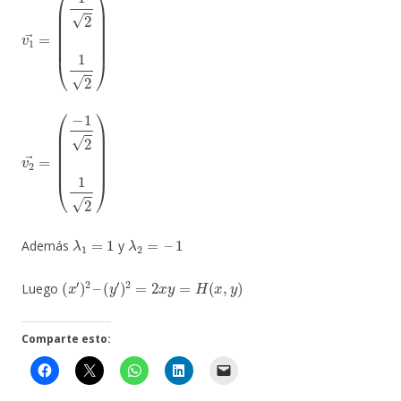
v
1
→
=
(
1
2
1
2
)
v
(
−
2
1
→
2
=
1
2
)
λ
1
=
1
λ
2
=
–
1
Además
y
(
x
′
)
2
–
(
y
′
)
2
=
2
x
y
=
H
(
x
,
y
)
Luego
Comparte esto: