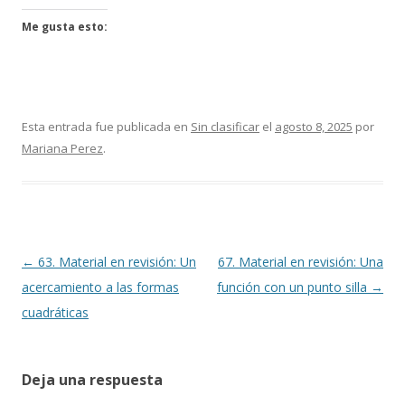
Me gusta esto:
Esta entrada fue publicada en
Sin clasificar
el
agosto 8, 2025
por
Mariana Perez
.
Navegación
←
63. Material en revisión: Un
67. Material en revisión: Una
de
acercamiento a las formas
función con un punto silla
→
entradas
cuadráticas
Deja una respuesta