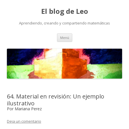
El blog de Leo
Aprendiendo, creando y compartiendo matemáticas
Saltar
Menú
al
contenido
64. Material en revisión: Un ejemplo
ilustrativo
Por Mariana Perez
Deja un comentario