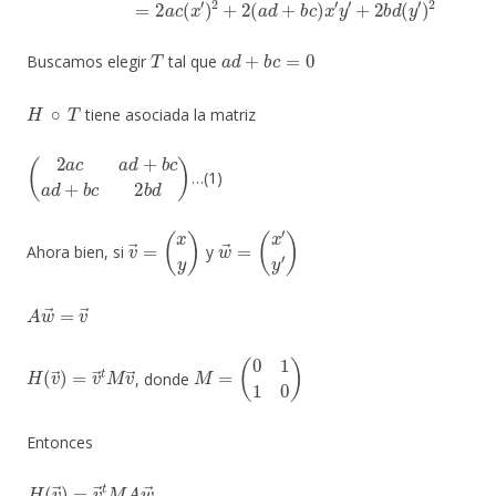
T
a
d
+
b
c
=
0
Buscamos elegir
tal que
H
∘
T
tiene asociada la matriz
(
2
a
c
a
d
+
b
c
a
d
+
b
c
2
b
d
)
…(1)
v
→
=
(
x
y
)
w
(
x
→
′
y
′
=
)
Ahora bien, si
y
A
w
→
=
v
→
H
(
v
→
)
=
v
→
t
M
v
→
M
=
(
0
1
1
0
)
, donde
Entonces