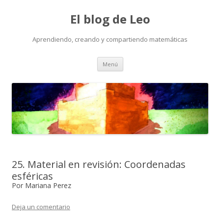
El blog de Leo
Aprendiendo, creando y compartiendo matemáticas
Saltar
Menú
al
contenido
25. Material en revisión: Coordenadas
esféricas
Por Mariana Perez
Deja un comentario