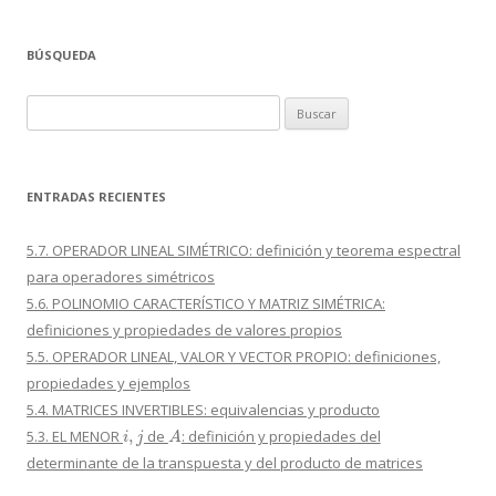
BÚSQUEDA
Buscar:
ENTRADAS RECIENTES
5.7. OPERADOR LINEAL SIMÉTRICO: definición y teorema espectral
para operadores simétricos
5.6. POLINOMIO CARACTERÍSTICO Y MATRIZ SIMÉTRICA:
definiciones y propiedades de valores propios
5.5. OPERADOR LINEAL, VALOR Y VECTOR PROPIO: definiciones,
propiedades y ejemplos
5.4. MATRICES INVERTIBLES: equivalencias y producto
i
,
j
A
5.3. EL MENOR
de
: definición y propiedades del
determinante de la transpuesta y del producto de matrices