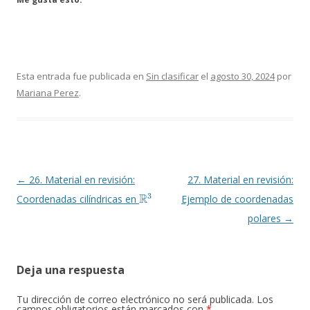
Esta entrada fue publicada en
Sin clasificar
el
agosto 30, 2024
por
Mariana Perez
.
Navegación
←
26. Material en revisión:
27. Material en revisión:
R
3
de
Coordenadas cilíndricas en
Ejemplo de coordenadas
entradas
polares
→
Deja una respuesta
Tu dirección de correo electrónico no será publicada.
Los
campos obligatorios están marcados con
*