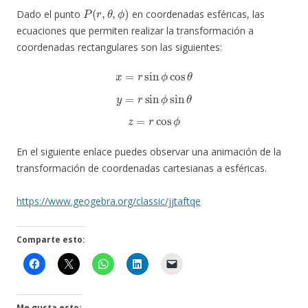
P
(
r
,
θ
,
ϕ
)
Dado el punto
en coordenadas esféricas, las
ecuaciones que permiten realizar la transformación a
coordenadas rectangulares son las siguientes:
x
=
r
sin
ϕ
cos
θ
y
=
r
sin
ϕ
sin
θ
z
=
r
cos
ϕ
En el siguiente enlace puedes observar una animación de la
transformación de coordenadas cartesianas a esféricas.
https://www.geogebra.org/classic/jjtaftqe
Comparte esto:
Me gusta esto: