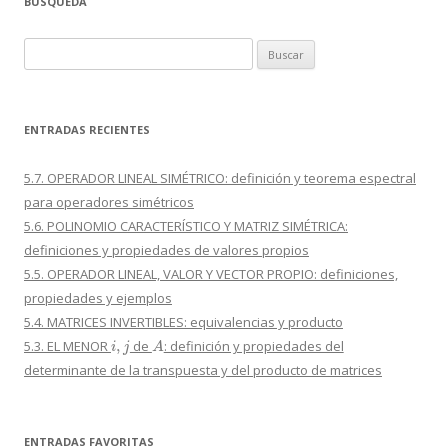
BÚSQUEDA
Buscar:
ENTRADAS RECIENTES
5.7. OPERADOR LINEAL SIMÉTRICO: definición y teorema espectral
para operadores simétricos
5.6. POLINOMIO CARACTERÍSTICO Y MATRIZ SIMÉTRICA:
definiciones y propiedades de valores propios
5.5. OPERADOR LINEAL, VALOR Y VECTOR PROPIO: definiciones,
propiedades y ejemplos
5.4. MATRICES INVERTIBLES: equivalencias y producto
i
,
j
A
5.3. EL MENOR
de
: definición y propiedades del
determinante de la transpuesta y del producto de matrices
ENTRADAS FAVORITAS