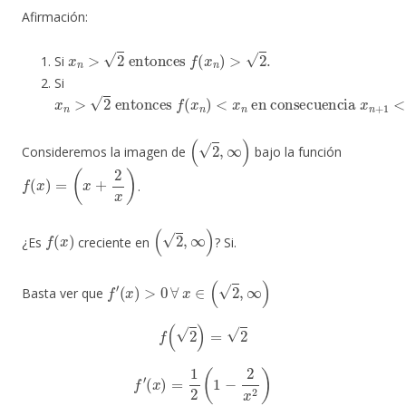
Afirmación:
x
n
>
2
entonces
f
(
x
n
)
>
2
.
Si
Si
x
n
>
2
entonces
f
(
x
n
)
<
x
n
en consecuencia
x
n
+
1
<
x
n
(
2
,
∞
)
Consideremos la imagen de
bajo la función
f
(
x
)
=
(
x
+
2
x
)
.
f
(
x
)
(
2
,
∞
)
¿Es
creciente en
? Si.
f
′
(
x
)
>
0
∀
x
∈
(
2
,
∞
)
Basta ver que
f
(
2
)
=
2
f
′
(
x
)
=
1
2
(
1
−
2
x
2
)