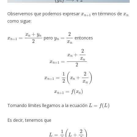
x
n
+
1
x
n
Observemos que podemos expresar
en términos de
como sigue:
x
n
+
1
=
x
n
+
y
n
2
y
n
=
2
x
n
pero
entonces
x
n
+
1
=
x
n
+
2
x
n
2
x
n
+
1
=
1
2
(
x
n
+
2
x
n
)
x
n
+
1
=
f
(
x
n
)
L
=
f
(
L
)
Tomando límites llegamos a la ecuación
Es decir, tenemos que
L
=
1
2
(
L
+
2
L
)