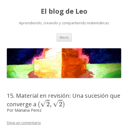
El blog de Leo
Aprendiendo, creando y compartiendo matemáticas
Saltar
Menú
al
contenido
15. Material en revisión: Una sucesión que
(
2
,
2
)
converge a
Por Mariana Perez
Deja un comentario