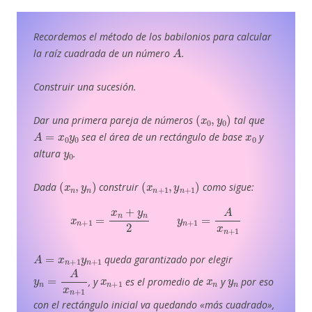
Recordemos el método de los babilonios para calcular
A
la raíz cuadrada de un número
.
Construir una sucesión.
(
x
0
,
y
0
)
Dar una primera pareja de números
tal que
A
=
x
0
y
0
x
0
sea el área de un rectángulo de base
y
y
0
altura
.
(
x
n
,
y
n
)
(
x
n
+
1
,
y
n
+
1
)
Dada
construir
como sigue:
x
n
+
1
=
x
n
+
y
n
2
y
n
+
1
=
A
x
n
+
1
A
=
x
n
+
1
y
n
+
1
queda garantizado por elegir
y
n
=
A
x
n
+
1
x
n
+
1
x
n
y
n
, y
es el promedio de
y
por eso
con el rectángulo inicial va quedando «más cuadrado»,