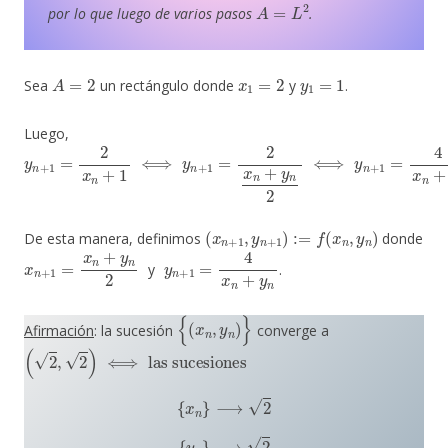
A
=
L
2
por lo que luego de varios pasos
.
A
=
2
x
1
=
2
y
1
=
1
Sea
un rectángulo donde
y
.
Luego,
y
n
+
1
=
2
x
n
+
1
⟺
y
n
+
1
=
2
x
n
+
y
n
2
⟺
y
n
+
1
=
4
x
n
+
y
n
(
x
n
+
1
,
y
n
+
1
)
:=
f
(
x
n
,
y
n
)
De esta manera, definimos
donde
x
n
+
1
=
x
n
+
y
n
2
y
n
+
1
=
4
x
n
+
y
n
y
.
{
(
x
n
,
y
n
)
}
Afirmación
: la sucesión
converge a
(
2
,
2
)
⟺
las sucesiones
{
x
n
}
⟶
2
{
y
n
}
⟶
2