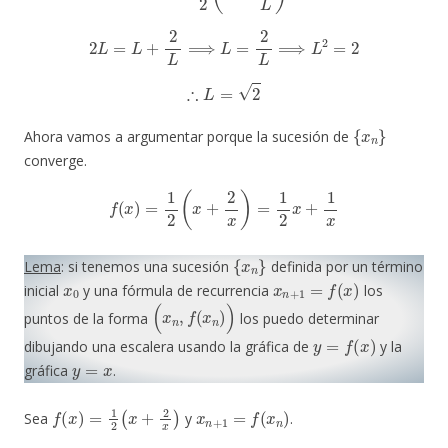
2
L
=
L
+
2
L
⟹
L
=
2
L
⟹
L
2
=
2
∴
L
=
2
{
x
n
}
Ahora vamos a argumentar porque la sucesión de
converge.
f
(
x
)
=
1
2
(
x
+
2
x
)
=
1
2
x
+
1
x
{
x
n
}
Lema
: si tenemos una sucesión
definida por un término
x
0
x
n
+
1
=
f
(
x
)
inicial
y una fórmula de recurrencia
los
(
x
n
,
f
(
x
n
)
)
puntos de la forma
los puedo determinar
y
=
f
(
x
)
dibujando una escalera usando la gráfica de
y la
y
=
x
gráfica
.
f
(
x
)
=
1
2
(
x
+
2
x
)
x
n
+
1
=
f
(
x
n
)
Sea
y
.