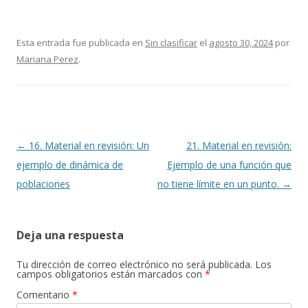
Esta entrada fue publicada en
Sin clasificar
el
agosto 30, 2024
por
Mariana Perez
.
Navegación
←
16. Material en revisión: Un
21. Material en revisión:
de
ejemplo de dinámica de
Ejemplo de una función que
entradas
poblaciones
no tiene límite en un punto.
→
Deja una respuesta
Tu dirección de correo electrónico no será publicada.
Los
campos obligatorios están marcados con
*
Comentario
*