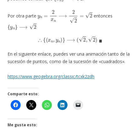
y
n
=
2
x
n
⟶
2
2
=
2
Por otra parte
entonces
{
y
n
}
⟶
2
∴
{
(
x
n
,
y
n
)
}
⟶
(
2
,
2
)
◼
En el siguiente enlace, puedes ver una animación tanto de la
sucesión de puntos, como de la sucesión de «cuadrados».
https://www.geogebra.org/classic/tcxk2zdh
Comparte esto:
Me gusta esto: