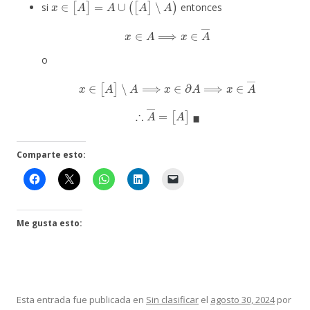
si
entonces
x
∈
A
⟹
x
∈
A
―
o
x
∈
[
A
]
∖
A
⟹
x
∈
∂
A
⟹
x
∈
A
―
∴
A
―
=
[
A
]
◼
Comparte esto:
Me gusta esto:
Esta entrada fue publicada en
Sin clasificar
el
agosto 30, 2024
por