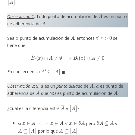
.
A
Observación 1
: Todo punto de acumulación de
es un punto
A
de adherencia de
.
x
A
∀
r
>
0
Sea
punto de acumulación de
, entonces
se
tiene que
B
˚
r
(
x
)
∩
A
≠
∅
⟹
B
r
(
x
)
∩
A
≠
∅
A
′
⊆
[
A
]
◼
En consecuencia
.
a
A
a
Observación 2
: Si
es un
punto aislado
de
,
es punto de
A
A
adherencia de
que NO es punto de acumulación de
.
A
―
[
A
]
¿Cuál es la diferencia entre
y
?
x
∈
A
―
⟺
x
∈
A
∨
x
∈
∂
A
∂
A
⊆
A
si
pero
y
A
⊆
[
A
]
A
―
⊆
[
A
]
por lo que
.
x
∈
[
A
]
=
A
∪
(
[
A
]
∖
A
)