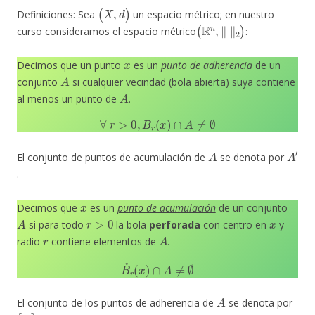
(
X
,
d
)
Definiciones: Sea
un espacio métrico; en nuestro
(
R
n
,
‖
‖
2
)
curso consideramos el espacio métrico
:
x
Decimos que un punto
es un
punto de adherencia
de un
A
conjunto
si cualquier vecindad (bola abierta) suya contiene
A
al menos un punto de
.
∀
r
>
0
,
B
r
(
x
)
∩
A
≠
∅
A
A
′
El conjunto de puntos de acumulación de
se denota por
.
x
Decimos que
es un
punto de acumulación
de un conjunto
A
r
>
0
x
si para todo
la bola
perforada
con centro en
y
r
A
radio
contiene elementos de
.
B
˚
r
(
x
)
∩
A
≠
∅
A
El conjunto de los puntos de adherencia de
se denota por
[
A
]