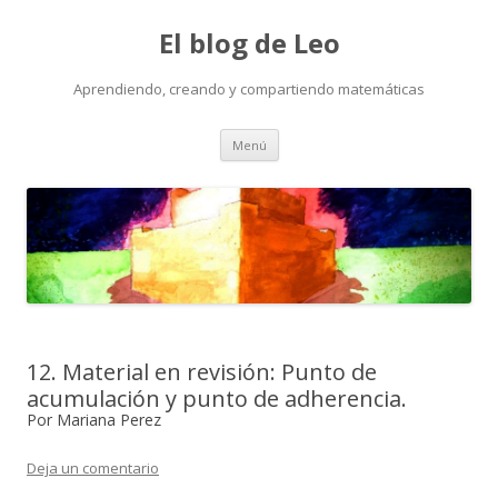
El blog de Leo
Aprendiendo, creando y compartiendo matemáticas
Saltar
Menú
al
contenido
12. Material en revisión: Punto de
acumulación y punto de adherencia.
Por Mariana Perez
Deja un comentario