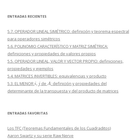
ENTRADAS RECIENTES
5.7. OPERADOR LINEAL SIMÉTRICO: definición y teorema espectral
para operadores simétricos
5.6. POLINOMIO CARACTERÍSTICO Y MATRIZ SIMÉTRICA:
definiciones y propiedades de valores propios
5.5. OPERADOR LINEAL, VALOR Y VECTOR PROPIO: definiciones,
propiedades y ejemplos
5.4. MATRICES INVERTIBLES: equivalencias y producto
i
,
j
A
5.3. EL MENOR
de
: definición y propiedades del
determinante de la transpuesta y del producto de matrices
ENTRADAS FAVORITAS
Los TFC (Teoremas Fundamentales de los Cuadraditos)
Aaron Swartz y su serie Raw Nerve