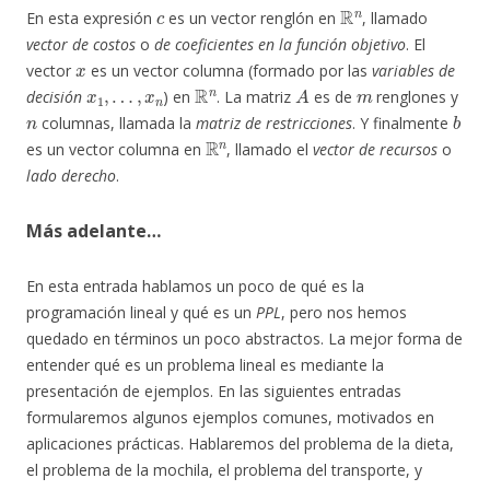
c
R
n
En esta expresión
es un vector renglón en
, llamado
vector de costos
o
de coeficientes en la función objetivo
. El
x
vector
es un vector columna (formado por las
variables de
x
1
,
…
,
x
n
R
n
A
m
decisión
) en
. La matriz
es de
renglones y
n
b
columnas, llamada la
matriz de restricciones
. Y finalmente
R
n
es un vector columna en
, llamado el
vector de recursos
o
lado derecho
.
Más adelante…
En esta entrada hablamos un poco de qué es la
programación lineal y qué es un
PPL
, pero nos hemos
quedado en términos un poco abstractos. La mejor forma de
entender qué es un problema lineal es mediante la
presentación de ejemplos. En las siguientes entradas
formularemos algunos ejemplos comunes, motivados en
aplicaciones prácticas. Hablaremos del problema de la dieta,
el problema de la mochila, el problema del transporte, y