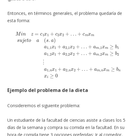
Entonces, en términos generales, el problema quedaría de
esta forma:
+
c
+
m
+
a
a
m
x
m
m
,
2
,
s
1
x
M
u
x
m
+
j
m
i
e
a
n
≥
t
m
≥
z
o
b
=
b
a
2
,
n
c
(
1
⋮
s
1
x
a
.
x
m
a
a
1
1
)
1
,
a
≥
2
+
,
1
b
n
x
c
,
2
x
1
n
1
1
x
+
x
x
2
+
i
a
1
≥
+
a
2
+
0
…
2
,
a
2
,
2
n
x
,
x
2
1
2
+
x
+
…
2
…
+
…
Ejemplo del problema de la dieta
Consideremos el siguiente problema:
Un estudiante de la facultad de ciencias asiste a clases los 5
días de la semana y compra su comida en la facultad. En su
hora de comida tiene 3 opciones preferidas: Ir al comedor,