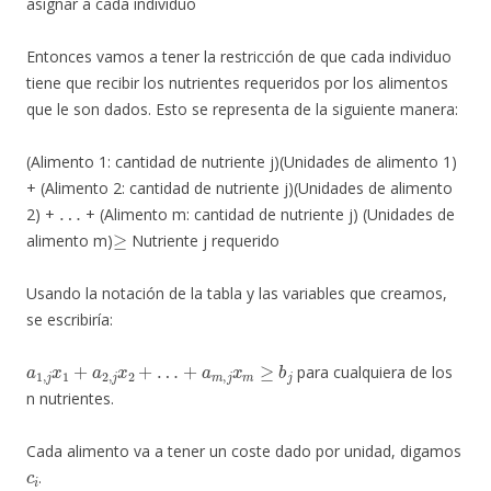
asignar a cada individuo
Entonces vamos a tener la restricción de que cada individuo
tiene que recibir los nutrientes requeridos por los alimentos
que le son dados. Esto se representa de la siguiente manera:
(Alimento 1: cantidad de nutriente j)(Unidades de alimento 1)
+ (Alimento 2: cantidad de nutriente j)(Unidades de alimento
…
2) +
+ (Alimento m: cantidad de nutriente j) (Unidades de
≥
alimento m)
Nutriente j requerido
Usando la notación de la tabla y las variables que creamos,
se escribiría:
a
1
,
j
x
1
+
a
2
,
j
x
2
+
…
+
a
m
,
j
x
m
≥
b
j
para cualquiera de los
n nutrientes.
Cada alimento va a tener un coste dado por unidad, digamos
c
i
.