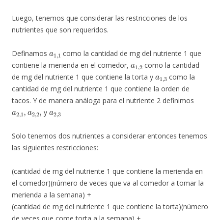
Luego, tenemos que considerar las restricciones de los
nutrientes que son requeridos.
a
1
,
1
Definamos
como la cantidad de mg del nutriente 1 que
a
1
,
2
contiene la merienda en el comedor,
como la cantidad
a
1
,
3
de mg del nutriente 1 que contiene la torta y
como la
cantidad de mg del nutriente 1 que contiene la orden de
tacos. Y de manera análoga para el nutriente 2 definimos
a
2
,
1
,
a
2
,
2
,
a
2
,
3
y
Solo tenemos dos nutrientes a considerar entonces tenemos
las siguientes restricciones:
(cantidad de mg del nutriente 1 que contiene la merienda en
el comedor)(número de veces que va al comedor a tomar la
merienda a la semana) +
(cantidad de mg del nutriente 1 que contiene la torta)(número
de veces que come torta a la semana) +