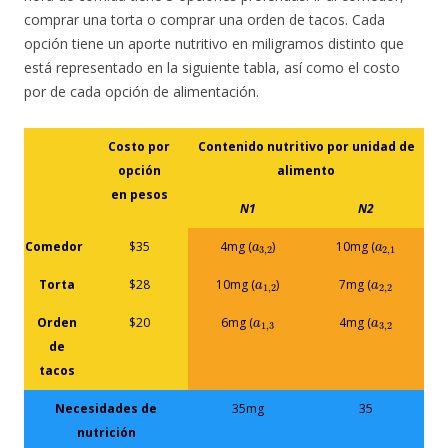
comprar una torta o comprar una orden de tacos. Cada
opción tiene un aporte nutritivo en miligramos distinto que
está representado en la siguiente tabla, así como el costo
por de cada opción de alimentación.
Costo por
Contenido nutritivo por unidad de
opción
alimento
en pesos
N1
N2
a
3
,
2
a
2
,
1
Comedor
$35
4mg (
)
10mg (
a
1
,
2
a
2
,
2
Torta
$28
10mg (
)
7mg (
a
1
,
3
a
3
,
2
Orden
$20
6mg (
4mg (
de
tacos
Necesidades de
35mg
35
nutrición