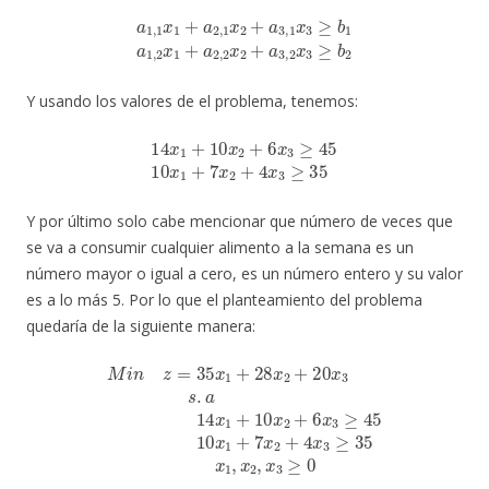
a
1
,
1
x
1
+
a
2
,
1
x
2
+
a
3
,
1
x
3
≥
b
b
1
2
a
1
,
2
x
1
+
a
2
,
2
x
2
+
a
3
,
2
x
3
≥
Y usando los valores de el problema, tenemos:
14
x
1
+
10
x
2
+
6
x
3
≥
45
10
x
1
+
7
x
2
+
4
x
3
≥
35
Y por último solo cabe mencionar que número de veces que
se va a consumir cualquier alimento a la semana es un
número mayor o igual a cero, es un número entero y su valor
es a lo más 5. Por lo que el planteamiento del problema
quedaría de la siguiente manera:
M
i
n
z
=
35
x
1
+
1
28
+
7
x
x
2
2
+
+
20
4
x
x
3
3
≥
s
35
.
a
14
x
1
x
,
x
1
2
+
,
10
x
3
x
≥
2
0
+
6
x
3
≥
45
10
x