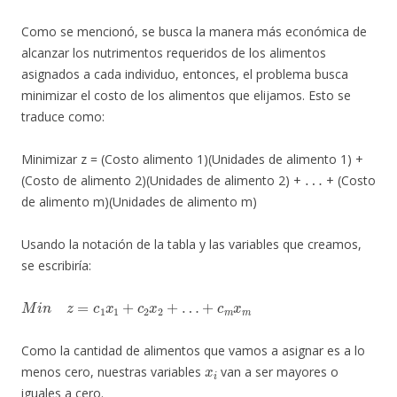
Como se mencionó, se busca la manera más económica de
alcanzar los nutrimentos requeridos de los alimentos
asignados a cada individuo, entonces, el problema busca
minimizar el costo de los alimentos que elijamos. Esto se
traduce como:
Minimizar z = (Costo alimento 1)(Unidades de alimento 1) +
…
(Costo de alimento 2)(Unidades de alimento 2) +
+ (Costo
de alimento m)(Unidades de alimento m)
Usando la notación de la tabla y las variables que creamos,
se escribiría:
M
i
n
z
=
c
1
x
1
+
c
2
x
2
+
…
+
c
m
x
m
Como la cantidad de alimentos que vamos a asignar es a lo
x
i
menos cero, nuestras variables
van a ser mayores o
iguales a cero.