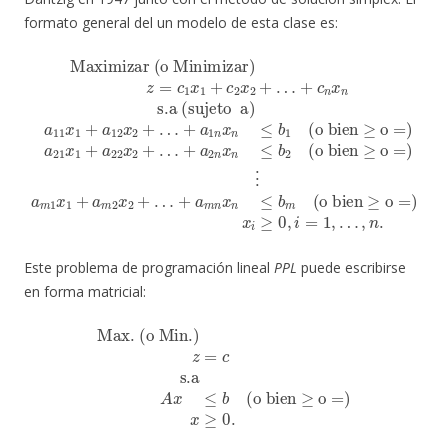
formato general del un modelo de esta clase es:
Maximizar (o Minimizar)
(o bien
(o bien
s.a (sujeto a)
≥
o
≥
=
o
)
⋮
=
(o bien
)
a
a
a
11
m
21
1
x
≥
x
x
1
o
1
1
+
+
+
=
a
a
a
)
12
22
x
m
z
i
≥
x
=
2
x
0
2
c
x
2
,
+
1
2
i
+
=
…
x
+
…
1
1
…
+
+
,
+
…
a
+
a
c
1
,
a
2
2
n
n
m
x
n
.
x
2
x
n
n
+
n
≤
x
…
≤
n
b
b
+
≤
1
2
c
b
n
m
x
n
Este problema de programación lineal
PPL
puede escribirse
en forma matricial:
Max. (o Min.)
z
=
c
s.a
A
x
≤
b
(o bien
≥
o
=
)
x
≥
0.