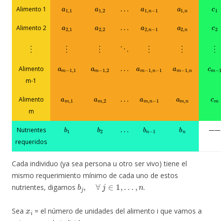
a
1
,
1
a
1
,
2
…
a
1
,
n
−
1
a
1
,
n
c
1
Alimento 1
a
2
,
1
a
2
,
2
…
a
2
,
n
−
1
a
2
,
n
c
2
Alimento 2
⋮
⋮
⋮
⋮
⋮
⋮
⋱
a
m
−
1
,
1
a
m
−
1
,
2
…
a
m
−
1
,
n
−
1
a
m
−
1
,
n
c
m
Alimento
m-1
a
m
,
1
a
m
,
2
…
a
m
,
n
−
1
a
m
,
n
c
m
Alimento
m
b
1
b
2
…
b
n
−
1
b
n
Nutrientes
——
requeridos
Cada individuo (ya sea persona u otro ser vivo) tiene el
mismo requerimiento mínimo de cada uno de estos
b
j
,
∀
j
∈
1
,
…
,
n
nutrientes, digamos
.
x
i
Sea
= el número de unidades del alimento i que vamos a