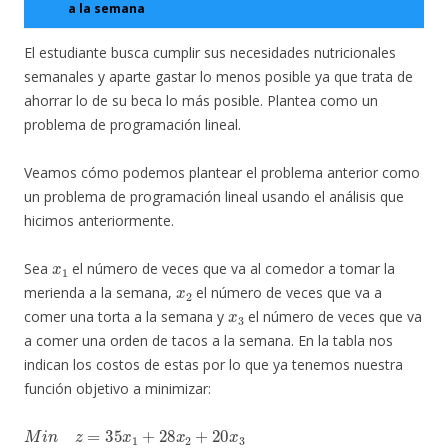
a la semana
El estudiante busca cumplir sus necesidades nutricionales
semanales y aparte gastar lo menos posible ya que trata de
ahorrar lo de su beca lo más posible. Plantea como un
problema de programación lineal.
Veamos cómo podemos plantear el problema anterior como
un problema de programación lineal usando el análisis que
hicimos anteriormente.
x
1
Sea
el número de veces que va al comedor a tomar la
x
2
merienda a la semana,
el número de veces que va a
x
3
comer una torta a la semana y
el número de veces que va
a comer una orden de tacos a la semana. En la tabla nos
indican los costos de estas por lo que ya tenemos nuestra
función objetivo a minimizar:
M
i
n
z
=
35
x
1
+
28
x
2
+
20
x
3