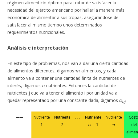
régimen alimenticio óptimo para tratar de satisfacer la
necesidad del ejército americano por hallar la manera más
económica de alimentar a sus tropas, asegurándose de
satisfacer al mismo tiempo unos determinados
requerimientos nutricionales.
Análisis e interpretación
En este tipo de problemas, nos van a dar una cierta cantidad
m
de alimentos diferentes, digamos
alimentos, y cada
alimento va a contener una cantidad finita de nutrientes de
n
interés, digamos
nutrientes. Entonces la cantidad de
nutrientes j que va a tener el alimento i por unidad va a
a
i
,
j
quedar representado por una constante dada, digamos
.
…
——
Nutriente
Nutriente
Nutriente
Nutriente
Cost
n
−
1
n
1
2
del
alimen