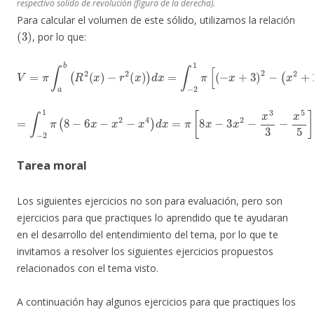
respectivo solido de revolución (figura de la derecha).
Para calcular el volumen de este sólido, utilizamos la relación
(
3
)
, por lo que:
V
=
π
∫
a
b
(
R
2
(
x
)
−
r
2
(
x
)
)
d
x
=
∫
−
2
1
π
[
(
−
x
+
3
)
2
−
(
x
2
+
1
)
2
]
d
x
=
∫
−
2
1
π
(
8
−
6
x
−
x
2
−
−
x
2
4
1
)
d
=
117
x
=
π
π
[
8
5
x
−
3
x
2
−
x
3
3
−
x
5
5
]
|
Tarea moral
Los siguientes ejercicios no son para evaluación, pero son
ejercicios para que practiques lo aprendido que te ayudaran
en el desarrollo del entendimiento del tema, por lo que te
invitamos a resolver los siguientes ejercicios propuestos
relacionados con el tema visto.
A continuación hay algunos ejercicios para que practiques los