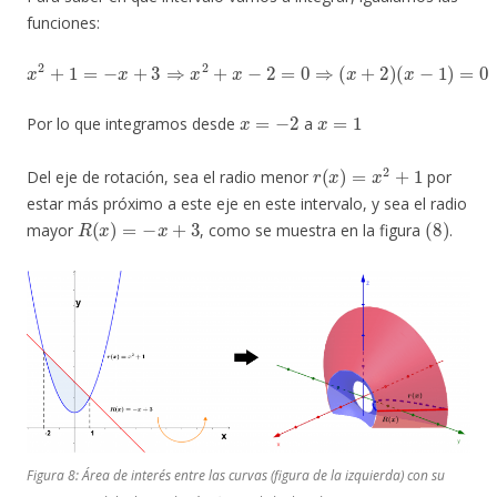
funciones:
x
2
+
1
=
−
x
+
3
⇒
x
2
+
x
−
2
=
0
⇒
(
x
+
2
)
(
x
−
1
)
=
0
x
=
−
2
x
=
1
Por lo que integramos desde
a
r
(
x
)
=
x
2
+
1
Del eje de rotación, sea el radio menor
por
estar más próximo a este eje en este intervalo, y sea el radio
R
(
x
)
=
−
x
+
3
(
8
)
mayor
, como se muestra en la figura
.
Figura 8: Área de interés entre las curvas (figura de la izquierda) con su