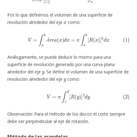
Por lo que definimos el volumen de una superficie de
x
revolución alrededor del eje
como:
(1)
V
=
∫
a
b
Á
r
e
a
(
x
)
d
x
=
π
∫
a
b
[
R
(
x
)
]
2
d
x
Á
Análogamente, se puede deducir lo mismo para una
superficie de revolución generado por una curva plana
y
alrededor del eje
. Se define el volumen de una superficie de
y
revolución alrededor del eje
como:
(2)
V
=
π
∫
c
d
[
R
(
y
)
]
2
d
y
Observación: Para el método de los discos el corte siempre
debe ser perpendicular al eje de rotación.
Método de las arandelas