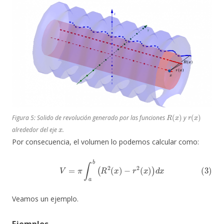
R
(
x
)
r
(
x
)
Figura 5: Solido de revolución generado por las funciones
y
x
alrededor del eje
.
Por consecuencia, el volumen lo podemos calcular como:
(3)
V
=
π
∫
a
b
(
R
2
(
x
)
−
r
2
(
x
)
)
d
x
Veamos un ejemplo.
Ejemplos