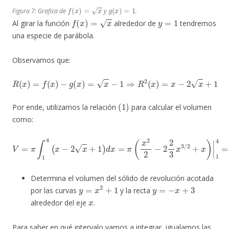
f
(
x
)
=
x
g
(
x
)
=
1
Figura 7: Grafica de
y
.
f
(
x
)
=
x
y
=
1
Al girar la función
alrededor de
tendremos
una especie de parábola.
Observamos que:
R
(
x
)
=
f
(
x
)
−
g
(
x
)
=
x
−
1
⇒
R
2
(
x
)
=
x
−
2
x
+
1
(
1
)
Por ende, utilizamos la relación
para calcular el volumen
como:
V
=
π
∫
1
4
(
x
−
2
x
+
1
)
d
x
=
π
(
x
2
2
−
2
2
3
x
3
/
2
+
x
)
|
1
4
=
7
π
6
Determina el volumen del sólido de revolución acotada
y
=
x
2
+
1
y
=
−
x
+
3
por las curvas
y la recta
x
alrededor del eje
.
Para saber en qué intervalo vamos a integrar, igualamos las