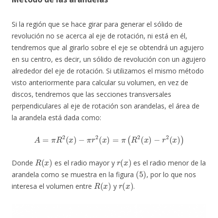
Si la región que se hace girar para generar el sólido de
revolución no se acerca al eje de rotación, ni está en él,
tendremos que al girarlo sobre el eje se obtendrá un agujero
en su centro, es decir, un sólido de revolución con un agujero
alrededor del eje de rotación. Si utilizamos el mismo método
visto anteriormente para calcular su volumen, en vez de
discos, tendremos que las secciones transversales
perpendiculares al eje de rotación son arandelas, el área de
la arandela está dada como:
A
=
π
R
2
(
x
)
−
π
r
2
(
x
)
=
π
(
R
2
(
x
)
−
r
2
(
x
)
)
R
(
x
)
r
(
x
)
Donde
es el radio mayor y
es el radio menor de la
(
5
)
arandela como se muestra en la figura
, por lo que nos
R
(
x
)
r
(
x
)
interesa el volumen entre
y
.