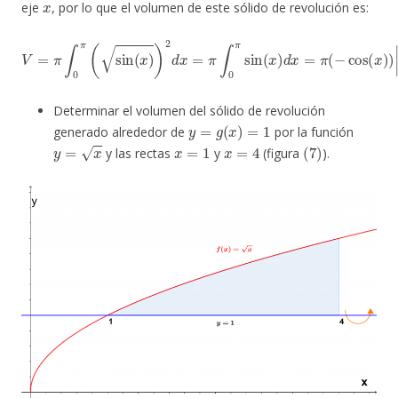
eje
, por lo que el volumen de este sólido de revolución es:
V
=
π
∫
0
π
(
sin
(
x
)
)
2
d
x
=
π
(
∫
−
0
1
π
−
sin
1
)
=
(
x
2
)
π
d
x
=
π
(
−
cos
(
x
)
)
|
0
π
=
π
−
Determinar el volumen del sólido de revolución
y
=
g
(
x
)
=
1
generado alrededor de
por la función
y
=
x
x
=
1
x
=
4
(
7
)
y las rectas
y
(figura
).