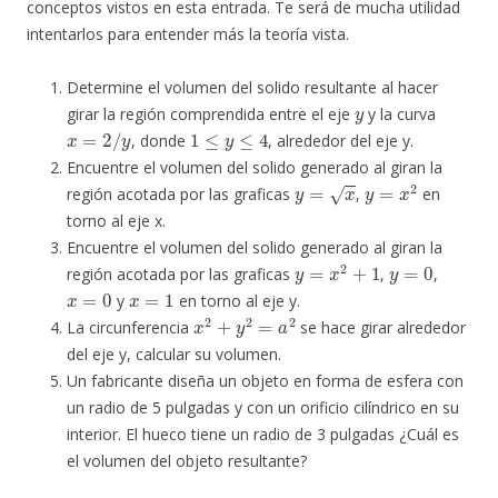
conceptos vistos en esta entrada. Te será de mucha utilidad
intentarlos para entender más la teoría vista.
Determine el volumen del solido resultante al hacer
y
girar la región comprendida entre el eje
y la curva
x
=
2
/
y
1
≤
y
≤
4
, donde
, alrededor del eje y.
Encuentre el volumen del solido generado al giran la
y
=
x
y
=
x
2
región acotada por las graficas
,
en
torno al eje x.
Encuentre el volumen del solido generado al giran la
y
=
x
2
+
1
y
=
0
región acotada por las graficas
,
,
x
=
0
x
=
1
y
en torno al eje y.
x
2
+
y
2
=
a
2
La circunferencia
se hace girar alrededor
del eje y, calcular su volumen.
Un fabricante diseña un objeto en forma de esfera con
un radio de 5 pulgadas y con un orificio cilíndrico en su
interior. El hueco tiene un radio de 3 pulgadas ¿Cuál es
el volumen del objeto resultante?