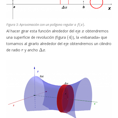
f
(
x
)
Figura 3: Aproximación con un polígono regular a
.
x
Al hacer girar esta función alrededor del eje
obtendremos
(
4
)
una superficie de revolución (figura
), la «rebanada» que
tomamos al girarlo alrededor del eje obtendremos un cilindro
r
Δ
x
de radio
y ancho
.