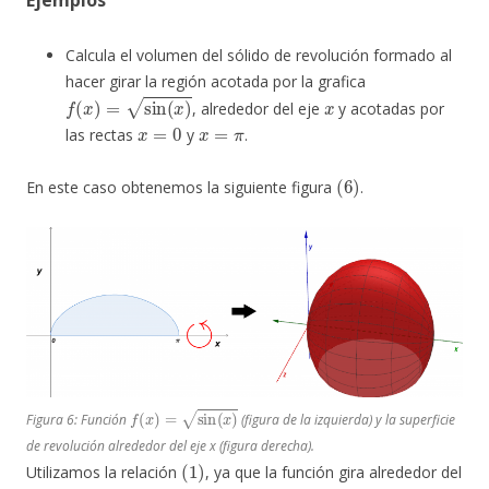
Calcula el volumen del sólido de revolución formado al
hacer girar la región acotada por la grafica
f
(
x
)
=
sin
(
x
)
x
, alrededor del eje
y acotadas por
x
=
0
x
=
π
las rectas
y
.
(
6
)
En este caso obtenemos la siguiente figura
.
f
(
x
)
=
sin
(
x
)
Figura 6: Función
(figura de la izquierda) y la superficie
de revolución alrededor del eje x (figura derecha).
(
1
)
Utilizamos la relación
, ya que la función gira alrededor del
x