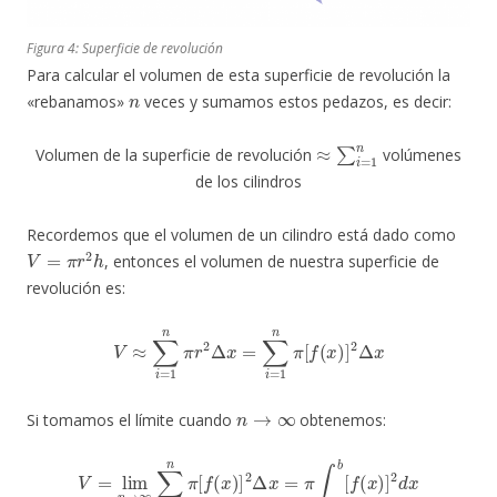
Figura 4: Superficie de revolución
Para calcular el volumen de esta superficie de revolución la
n
«rebanamos»
veces y sumamos estos pedazos, es decir:
≈
∑
i
=
1
n
Volumen de la superficie de revolución
volúmenes
de los cilindros
Recordemos que el volumen de un cilindro está dado como
V
=
π
r
2
h
, entonces el volumen de nuestra superficie de
revolución es:
V
≈
∑
i
=
1
n
π
r
2
Δ
x
=
∑
i
=
1
n
π
[
f
(
x
)
]
2
Δ
x
n
→
∞
Si tomamos el límite cuando
obtenemos:
V
=
lim
n
→
∞
∑
i
=
1
n
π
[
f
(
x
)
]
2
Δ
x
=
π
∫
a
b
[
f
(
x
)
]
2
d
x