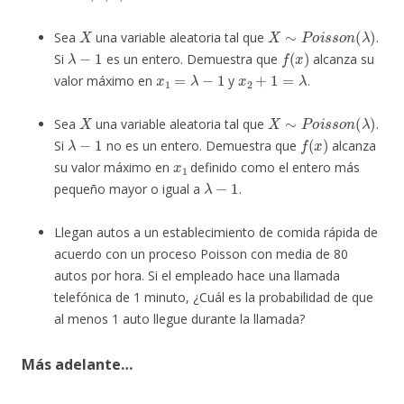
X
X
∼
P
o
i
s
s
o
n
(
λ
)
Sea
una variable aleatoria tal que
.
λ
−
1
f
(
x
)
Si
es un entero. Demuestra que
alcanza su
x
1
=
λ
−
1
x
2
+
1
=
λ
valor máximo en
y
.
X
X
∼
P
o
i
s
s
o
n
(
λ
)
Sea
una variable aleatoria tal que
.
λ
−
1
f
(
x
)
Si
no es un entero. Demuestra que
alcanza
x
1
su valor máximo en
definido como el entero más
λ
−
1
pequeño mayor o igual a
.
Llegan autos a un establecimiento de comida rápida de
acuerdo con un proceso Poisson con media de 80
autos por hora. Si el empleado hace una llamada
telefónica de 1 minuto, ¿Cuál es la probabilidad de que
al menos 1 auto llegue durante la llamada?
Más adelante…