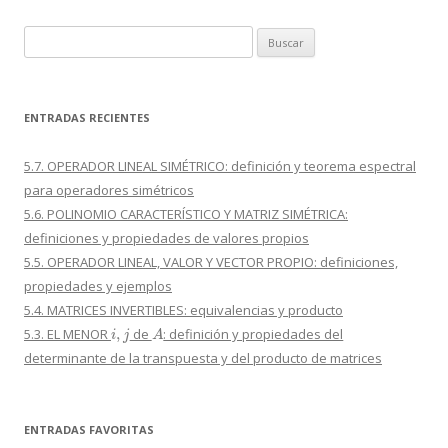
Buscar:
ENTRADAS RECIENTES
5.7. OPERADOR LINEAL SIMÉTRICO: definición y teorema espectral
para operadores simétricos
5.6. POLINOMIO CARACTERÍSTICO Y MATRIZ SIMÉTRICA:
definiciones y propiedades de valores propios
5.5. OPERADOR LINEAL, VALOR Y VECTOR PROPIO: definiciones,
propiedades y ejemplos
5.4. MATRICES INVERTIBLES: equivalencias y producto
i
,
j
A
5.3. EL MENOR
de
: definición y propiedades del
determinante de la transpuesta y del producto de matrices
ENTRADAS FAVORITAS