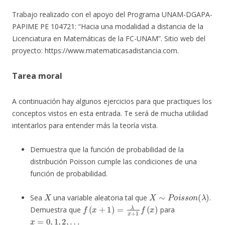
Trabajo realizado con el apoyo del Programa UNAM-DGAPA-
PAPIME PE 104721: “Hacia una modalidad a distancia de la
Licenciatura en Matemáticas de la FC-UNAM”. Sitio web del
proyecto: https://www.matematicasadistancia.com.
Tarea moral
A continuación hay algunos ejercicios para que practiques los
conceptos vistos en esta entrada. Te será de mucha utilidad
intentarlos para entender más la teoría vista.
Demuestra que la función de probabilidad de la
distribución Poisson cumple las condiciones de una
función de probabilidad.
X
X
∼
P
o
i
s
s
o
n
(
λ
)
Sea
una variable aleatoria tal que
.
f
(
x
+
1
)
=
λ
x
+
1
f
(
x
)
Demuestra que
para
x
=
0
,
1
,
2
,
…