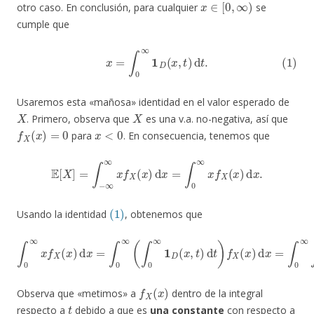
otro caso. En conclusión, para cualquier
se
cumple que
(1)
x
=
∫
0
∞
1
D
(
x
,
t
)
d
t
.
Usaremos esta «mañosa» identidad en el valor esperado de
X
X
. Primero, observa que
es una v.a. no-negativa, así que
f
X
(
x
)
=
0
x
<
0
para
. En consecuencia, tenemos que
E
[
X
]
=
∫
−
∞
∞
x
f
X
(
x
)
d
x
=
∫
0
∞
x
f
X
(
x
)
d
x
.
(1)
Usando la identidad
, obtenemos que
∫
0
∞
x
f
X
(
x
)
d
x
=
∫
0
∞
(
∫
0
,
∞
t
)
1
f
X
D
(
(
x
x
)
,
d
t
)
t
d
d
t
x
)
f
.
X
(
x
)
d
x
=
∫
0
∞
∫
0
∞
1
D
(
x
f
X
(
x
)
Observa que «metimos» a
dentro de la integral
t
respecto a
debido a que es
una constante
con respecto a