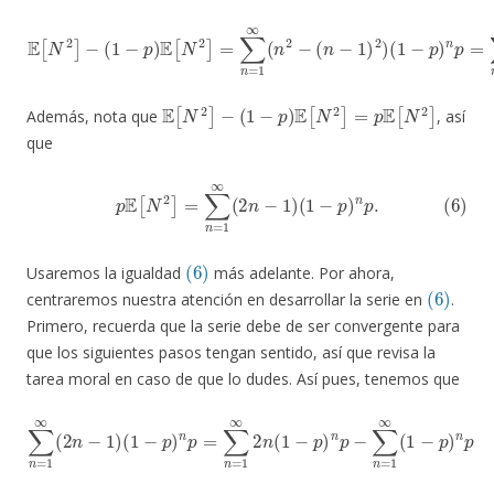
E
[
N
(
2
1
]
−
−
p
(
1
)
n
−
p
p
=
)
E
∑
[
N
n
=
2
1
]
=
∞
∑
(
2
n
n
=
−
1
1
∞
)
(
(
n
1
2
−
−
p
(
)
n
n
−
p
1
)
2
)
E
[
N
2
]
−
(
1
−
p
)
E
[
N
2
]
=
p
E
[
N
2
]
Además, nota que
, así
que
(6)
p
E
[
N
2
]
=
∑
n
=
1
∞
(
2
n
−
1
)
(
1
−
p
)
n
p
.
(6)
Usaremos la igualdad
más adelante. Por ahora,
(6)
centraremos nuestra atención en desarrollar la serie en
.
Primero, recuerda que la serie debe de ser convergente para
que los siguientes pasos tengan sentido, así que revisa la
tarea moral en caso de que lo dudes. Así pues, tenemos que
(
1
−
p
)
n
p
∞
=
n
∑
(
1
n
−
=
p
1
∞
)
n
2
p
n
⏟
∑
(
(
1
∗
n
−
)
=
−
p
1
∑
)
∞
n
n
p
(
=
2
−
1
n
∑
∞
−
n
(
1
1
=
)
−
1
p
∞
)
(
n
1
p
−
⏟
p
(
)
∗
n
∗
p
)
=
.
2
∑
n
=
1