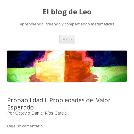
El blog de Leo
Aprendiendo, creando y compartiendo matemáticas
Saltar
Menú
al
contenido
Probabilidad I: Propiedades del Valor
Esperado
Por Octavio Daniel Ríos García
Deja un comentario