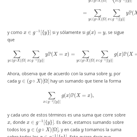
x
∈
g
−
1
[
{
y
}
]
g
(
x
)
=
y
y como
si y sólamente si
, se sigue
que
∑
y
∈
(
g
∘
X
[
)
Ω
[
Ω
]
∑
]
∑
x
x
∈
∈
g
g
−
−
1
1
[
{
[
{
y
y
}
}
]
g
]
y
(
x
P
)
(
P
X
(
=
X
x
=
)
x
=
)
∑
.
y
∈
(
g
∘
X
)
y
Ahora, observa que de acuerdo con la suma sobre
, por
y
∈
(
g
∘
X
)
[
Ω
]
cada
hay un sumando que tiene la forma
∑
x
∈
g
−
1
[
{
y
}
]
g
(
x
)
P
(
X
=
x
)
,
y cada uno de estos términos es una suma que corre sobre
x
x
∈
g
−
1
[
{
y
}
]
, donde
. Es decir, estamos sumando sobre
y
∈
(
g
∘
X
)
[
Ω
]
y
todos los
, y en cada
tomamos la suma
x
∈
g
−
1
[
{
y
}
]
sobre todos los
. Esto quiere decir que