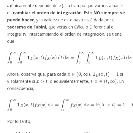
t
x
(únicamente depende de
). La trampa que vamos a hacer
es
cambiar el orden de integración
. Esto
NO siempre se
puede hacer
, y la validez de este paso está dada por el
teorema de Fubini
, que verás en Cálculo Diferencial e
Integral IV. Intercambiando el orden de integración, se tiene
que
∫
0
∞
∫
0
∞
1
D
(
x
,
t
)
f
X
(
x
)
d
t
d
x
=
∫
0
∞
∫
0
∞
1
D
(
x
,
t
)
f
X
(
x
)
d
x
d
t
x
∈
(
0
,
∞
)
1
D
(
x
,
t
)
=
1
Ahora, observa que, para cada
,
si
x
>
t
x
∈
(
t
,
∞
)
y sólamente si
, o equivalentemente, si
. En
consecuencia,
∫
0
∞
1
D
(
x
,
t
)
f
X
(
x
)
d
x
=
∫
t
∞
f
X
(
x
)
d
x
=
P
(
X
>
t
)
=
1
−
F
X
(
t
)
.
Por lo tanto,
∫
0
∞
∫
0
∞
1
D
(
x
,
t
)
f
X
(
x
)
d
x
d
t
=
∫
0
∞
[
1
−
F
X
(
t
)
]
d
t
,