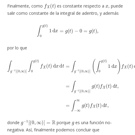
f
X
(
t
)
x
Finalmente, como
es constante respecto a
, puede
salir como constante de la integral de adentro, y además
∫
0
g
(
t
)
1
d
x
=
g
(
t
)
−
0
=
g
(
t
)
,
por lo que
(
∫
0
g
(
t
)
1
∫
d
g
x
−
)
1
f
X
[
(
(
0
t
)
,
d
∞
t
)
=
]
∫
∫
0
g
g
−
(
1
t
)
[
(
f
(
t
X
0
)
d
(
,
t
∞
t
)
d
,
)
]
x
g
d
(
t
t
)
=
f
X
∫
g
(
t
−
)
d
1
t
[
,
(
=
0
∫
,
∞
−
∞
)
]
∞
g
(
t
)
f
X
g
−
1
[
(
0
,
∞
)
]
=
R
g
donde
porque
es una función no-
negativa. Así, finalmente podemos concluir que