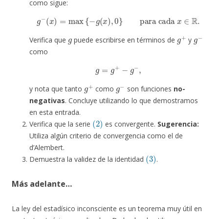
como sigue:
g
−
(
x
)
=
max
{
−
g
(
x
)
,
0
}
para cada
x
∈
R
.
g
g
+
g
−
Verifica que
puede escribirse en términos de
y
como
g
=
g
+
−
g
−
,
g
+
g
−
y nota que tanto
como
son funciones
no-
negativas
. Concluye utilizando lo que demostramos
en esta entrada.
(2)
Verifica que la serie
es convergente.
Sugerencia:
Utiliza algún criterio de convergencia como el de
d’Alembert.
(3)
Demuestra la validez de la identidad
.
Más adelante…
La ley del estadísico inconsciente es un teorema muy útil en