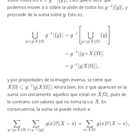
x
g
−
1
[
{
y
}
]
podemos mover a
sobre la unión de todos los
, y
y
prescindir de la suma sobre
. Esto es,
⋃
y
∈
{
(
y
g
}
∘
]
=
X
g
)
[
−
Ω
1
]
[
g
(
g
−
∘
1
X
[
{
)
[
y
Ω
}
]
]
=
]
=
g
g
−
−
1
1
[
⋃
[
g
y
[
∈
X
[
(
Ω
g
∘
]
]
X
]
,
)
[
Ω
]
y por propiedades de la imagen inversa, se tiene que
X
[
Ω
]
⊆
g
−
1
[
g
[
X
[
Ω
]
]
]
x
. Ahora bien, los
que aparecen en la
X
[
Ω
]
suma son únicamente aquellos que están en
, pues de
X
lo contrario son valores que no toma la v.a.
. En
consecuencia, la suma se puede reducir a
[
Ω
]
∑
x
∈
g
−
1
[
{
y
}
]
g
(
x
∑
)
P
y
(
∈
X
=
(
g
x
∘
)
=
X
∑
)
x
∈
X
[
Ω
]
g
(
x
)
P
(
X
=
x
)
,