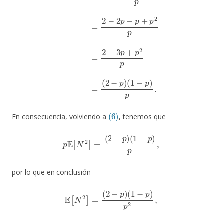
(6)
En consecuencia, volviendo a
, tenemos que
p
E
[
N
2
]
=
(
2
−
p
)
(
1
−
p
)
p
,
por lo que en conclusión
E
[
N
2
]
=
(
2
−
p
)
(
1
−
p
)
p
2
,