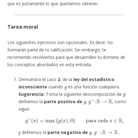
que es justamente lo que queríamos obtener.
Tarea moral
Los siguientes ejercicios son opcionales. Es decir, no
formarán parte de tu calificación. Sin embargo, te
recomiendo resolverlos para que desarrolles tu dominio de
los conceptos abordados en esta entrada.
Demuestra el caso
2.
de la
ley del estadístico
g
inconsciente
cuando
es una función cualquiera.
g
Sugerencia:
Toma la siguiente descomposición de
:
g
g
+
:
R
→
R
definimos la
parte positiva de
,
, como
sigue:
g
+
(
x
)
=
max
{
g
(
x
)
,
0
}
para cada
x
∈
R
,
g
g
−
:
R
→
R
y definimos la
parte negativa de
,
,