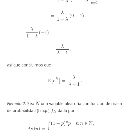
así que concluimos que
E
[
e
U
]
=
λ
λ
−
1
.
N
Ejemplo 2.
Sea
una variable aleatoria con función de masa
f
N
de probabilidad (f.m.p.)
dada por
f
N
(
n
)
=
{
(
1
−
p
)
n
p
si
n
∈
N
,
0
en otro caso,