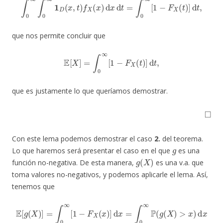
que nos permite concluir que
E
[
X
]
=
∫
0
∞
[
1
−
F
X
(
t
)
]
d
t
,
que es justamente lo que queríamos demostrar.
◻
Con este lema podemos demostrar el caso
2.
del teorema.
g
Lo que haremos será presentar el caso en el que
es una
g
(
X
)
función no-negativa. De esta manera,
es una v.a. que
toma valores no-negativos, y podemos aplicarle el lema. Así,
tenemos que
E
[
g
(
X
)
]
=
∫
0
∞
[
1
−
F
X
(
x
)
]
d
x
=
∫
0
∞
P
(
g
(
X
)
>
x
)
d
x