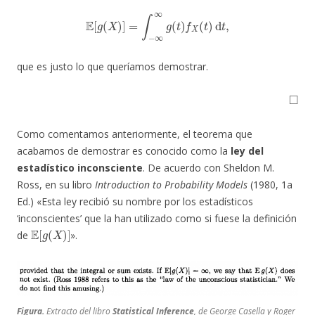
E
[
g
(
X
)
]
=
∫
−
∞
∞
g
(
t
)
f
X
(
t
)
d
t
,
que es justo lo que queríamos demostrar.
◻
Como comentamos anteriormente, el teorema que
acabamos de demostrar es conocido como la
ley del
estadístico inconsciente
. De acuerdo con Sheldon M.
Ross, en su libro
Introduction to Probability Models
(1980, 1a
Ed.) «Esta ley recibió su nombre por los estadísticos
‘inconscientes’ que la han utilizado como si fuese la definición
E
[
g
(
X
)
]
de
».
Figura.
Extracto del libro
Statistical Inference
, de George Casella y Roger