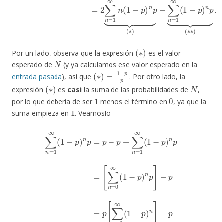
(
∗
)
Por un lado, observa que la expresión
es el valor
N
esperado de
(y ya calculamos ese valor esperado en la
(
∗
)
=
1
−
p
p
entrada pasada
), así que
. Por otro lado, la
(
∗
)
N
expresión
es
casi
la suma de las probabilidades de
,
1
0
por lo que debería de ser
menos el término en
, ya que la
1
suma empieza en
. Veámoslo:
serie geométrica
[
∑
n
∑
=
n
0
=
∞
1
(
∞
1
(
−
1
p
−
−
)
p
p
n
)
p
=
n
p
]
p
−
1
=
p
1
p
=
−
−
p
(
p
1
[
∑
+
−
n
∑
p
=
n
)
−
0
=
p
∞
1
=
(
∞
1
p
(
−
1
1
p
−
p
)
p
−
n
)
p
]
n
⏟
=
p
1
=
−
p
.