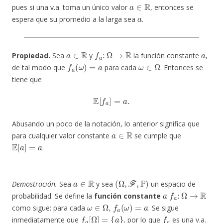
a
∈
R
pues si una v.a. toma un único valor
, entonces se
a
espera que su promedio a la larga sea
.
a
∈
R
f
a
:
Ω
→
R
a
Propiedad.
Sea
y
la función constante
,
f
a
(
ω
)
=
a
ω
∈
Ω
de tal modo que
para cada
. Entonces se
tiene que
E
[
f
a
]
=
a
.
Abusando un poco de la notación, lo anterior significa que
a
∈
R
para cualquier valor constante
se cumple que
E
[
a
]
=
a
.
a
∈
R
(
Ω
,
F
,
P
)
Demostración.
Sea
y sea
un espacio de
a
f
a
:
Ω
→
R
probabilidad. Se define la
función constante
ω
∈
Ω
f
a
(
ω
)
=
a
como sigue: para cada
,
. Se sigue
f
a
[
Ω
]
=
{
a
}
f
a
inmediatamente que
, por lo que
es una v.a.