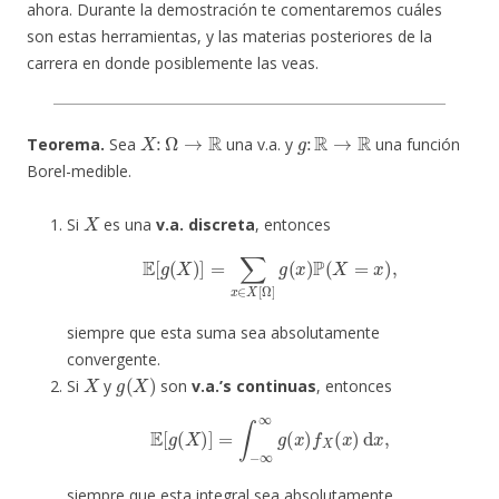
ahora. Durante la demostración te comentaremos cuáles
son estas herramientas, y las materias posteriores de la
carrera en donde posiblemente las veas.
X
:
Ω
→
R
g
:
R
→
R
Teorema.
Sea
una v.a. y
una función
Borel-medible.
X
Si
es una
v.a. discreta
, entonces
E
[
g
(
X
)
]
=
∑
x
∈
X
[
Ω
]
g
(
x
)
P
(
X
=
x
)
,
siempre que esta suma sea absolutamente
convergente.
X
g
(
X
)
Si
y
son
v.a.’s continuas
, entonces
E
[
g
(
X
)
]
=
∫
−
∞
∞
g
(
x
)
f
X
(
x
)
d
x
,
siempre que esta integral sea absolutamente