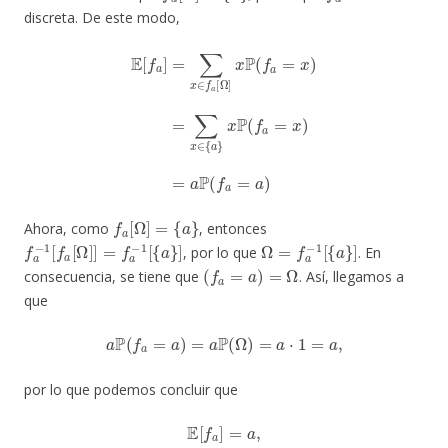
discreta. De este modo,
E
[
f
a
]
=
∑
x
∈
f
a
[
Ω
]
x
P
(
f
a
=
x
)
=
∑
x
∈
{
a
}
x
P
(
f
a
=
x
)
=
a
P
(
f
a
=
a
)
f
a
[
Ω
]
=
{
a
}
Ahora, como
, entonces
f
a
−
1
[
f
a
[
Ω
]
]
=
f
a
−
1
[
{
a
}
]
Ω
=
f
a
−
1
[
{
a
}
]
, por lo que
. En
(
f
a
=
a
)
=
Ω
consecuencia, se tiene que
. Así, llegamos a
que
a
P
(
f
a
=
a
)
=
a
P
(
Ω
)
=
a
⋅
1
=
a
,
por lo que podemos concluir que
E
[
f
a
]
=
a
,