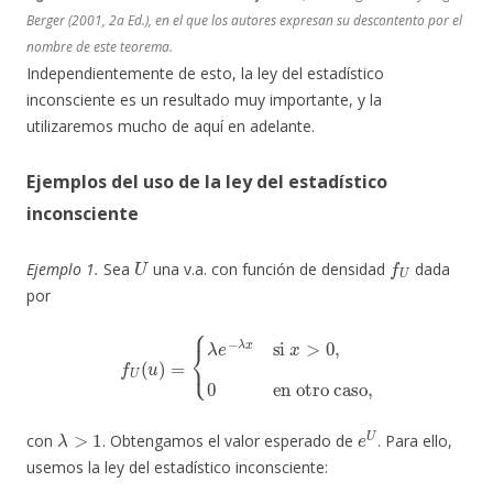
Berger (2001, 2a Ed.), en el que los autores expresan su descontento por el
nombre de este teorema.
Independientemente de esto, la ley del estadístico
inconsciente es un resultado muy importante, y la
utilizaremos mucho de aquí en adelante.
Ejemplos del uso de la ley del estadístico
inconsciente
U
f
U
Ejemplo 1.
Sea
una v.a. con función de densidad
dada
por
f
U
(
u
)
=
{
λ
e
−
λ
x
si
x
>
0
,
0
en otro caso,
λ
>
1
e
U
con
. Obtengamos el valor esperado de
. Para ello,
usemos la ley del estadístico inconsciente: