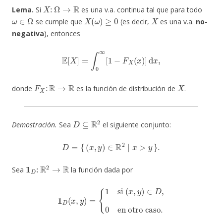
X
:
Ω
→
R
Lema.
Si
es una v.a. continua tal que para todo
ω
∈
Ω
X
(
ω
)
≥
0
X
se cumple que
(es decir,
es una v.a.
no-
negativa
), entonces
E
[
X
]
=
∫
0
∞
[
1
−
F
X
(
x
)
]
d
x
,
F
X
:
R
→
R
X
donde
es la función de distribución de
.
D
⊆
R
2
Demostración.
Sea
el siguiente conjunto:
D
=
{
(
x
,
y
)
∈
R
2
∣
x
>
y
}
.
1
D
:
R
2
→
R
Sea
la función dada por
1
D
(
x
,
y
)
=
{
1
si
(
x
,
y
)
∈
D
,
0
en otro caso
.