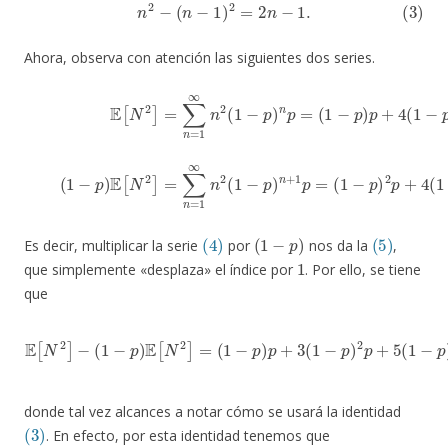
(3)
n
2
−
(
n
−
1
)
2
=
2
n
−
1.
Ahora, observa con atención las siguientes dos series.
(
1
−
(4)
p
E
)
E
[
[
N
N
2
2
]
=
]
=
∑
∑
n
n
=
=
1
1
∞
∞
n
n
2
2
(
1
(
1
−
−
p
p
)
n
)
n
p
+
=
1
(
p
1
−
=
p
(
1
)
−
p
p
+
)
4
2
(
p
1
−
+
p
4
(
)
1
2
(4)
(
1
−
p
)
(5)
Es decir, multiplicar la serie
por
nos da la
,
1
que simplemente «desplaza» el índice por
. Por ello, se tiene
que
E
[
N
2
]
−
(
1
−
p
=
)
E
∑
[
n
N
=
2
1
]
∞
=
(
(
1
n
−
2
p
−
)
(
p
n
−
+
1
3
)
(
2
1
)
−
(
1
p
−
)
2
p
p
)
n
+
p
5
,
(
1
−
p
)
3
p
+
⋯
donde tal vez alcances a notar cómo se usará la identidad
(3)
. En efecto, por esta identidad tenemos que