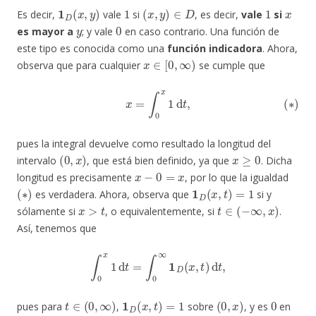
1
D
(
x
,
y
)
1
(
x
,
y
)
∈
D
1
x
Es decir,
vale
si
, es decir,
vale
si
y
0
es mayor a
; y vale
en caso contrario. Una función de
este tipo es conocida como una
función indicadora
. Ahora,
x
∈
[
0
,
∞
)
observa que para cualquier
se cumple que
(
∗
)
x
=
∫
0
x
1
d
t
,
pues la integral devuelve como resultado la longitud del
(
0
,
x
)
x
≥
0
intervalo
, que está bien definido, ya que
. Dicha
x
−
0
=
x
longitud es precisamente
, por lo que la igualdad
(
∗
)
1
D
(
x
,
t
)
=
1
es verdadera. Ahora, observa que
si y
x
>
t
t
∈
(
−
∞
,
x
)
sólamente si
, o equivalentemente, si
.
Así, tenemos que
∫
0
x
1
d
t
=
∫
0
∞
1
D
(
x
,
t
)
d
t
,
t
∈
(
0
,
∞
)
1
D
(
x
,
t
)
=
1
(
0
,
x
)
0
pues para
,
sobre
, y es
en
x
∈
[
0
,
∞
)