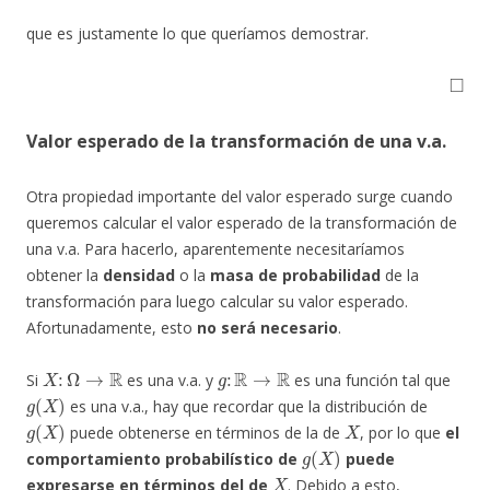
que es justamente lo que queríamos demostrar.
◻
Valor esperado de la transformación de una v.a.
Otra propiedad importante del valor esperado surge cuando
queremos calcular el valor esperado de la transformación de
una v.a. Para hacerlo, aparentemente necesitaríamos
obtener la
densidad
o la
masa de probabilidad
de la
transformación para luego calcular su valor esperado.
Afortunadamente, esto
no será necesario
.
X
:
Ω
→
R
g
:
R
→
R
Si
es una v.a. y
es una función tal que
g
(
X
)
es una v.a., hay que recordar que la distribución de
g
(
X
)
X
puede obtenerse en términos de la de
, por lo que
el
g
(
X
)
comportamiento probabilístico de
puede
X
expresarse en términos del de
. Debido a esto,