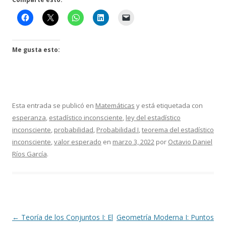
Me gusta esto:
Esta entrada se publicó en
Matemáticas
y está etiquetada con
esperanza
,
estadístico inconsciente
,
ley del estadístico
inconsciente
,
probabilidad
,
Probabilidad I
,
teorema del estadístico
inconsciente
,
valor esperado
en
marzo 3, 2022
por
Octavio Daniel
Ríos García
.
Navegación
←
Teoría de los Conjuntos I: El
Geometría Moderna I: Puntos