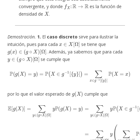
f
X
:
R
→
R
convergente, y donde
es la función de
X
densidad de
.
Demostración.
1.
El
caso discreto
sirve para ilustrar la
x
∈
X
[
Ω
]
intuición, pues para cada
se tiene que
g
(
x
)
∈
(
g
∘
X
)
[
Ω
]
. Además, ya sabemos que para cada
y
∈
(
g
∘
X
)
[
Ω
]
se cumple que
P
(
g
(
X
)
=
y
)
=
P
(
X
∈
g
−
1
[
{
y
}
]
)
=
∑
x
∈
g
−
1
[
{
y
}
]
P
(
X
=
x
)
g
(
X
)
por lo que el valor esperado de
cumple que
E
[
g
[
(
Ω
X
)
]
]
[
y
=
Ω
(
∑
∑
]
[
y
y
x
Ω
∈
P
∈
]
(
∑
(
X
g
g
x
∈
−
∘
∈
1
X
g
[
g
)
−
{
[
−
y
Ω
1
}
1
[
]
]
{
[
y
P
y
{
P
(
y
}
X
(
]
}
g
)
=
]
=
y
(
x
X
∑
P
)
)
)
y
(
=
=
X
∈
y
∑
=
)
(
y
x
=
g
∈
)
∑
∘
,
y
(
X
g
∈
)
∘
(
X
g
)
∘
X
)