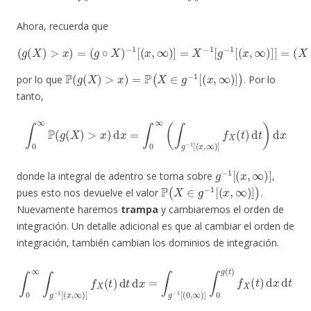
Ahora, recuerda que
(
g
(
X
)
>
x
)
=
(
g
∘
X
(
)
X
−
∈
1
[
g
(
x
−
,
1
∞
[
)
(
]
x
=
,
∞
X
−
)
]
1
,
[
g
−
1
[
(
x
,
∞
)
]
]
=
P
(
g
(
X
)
>
x
)
=
P
(
X
∈
g
−
1
[
(
x
,
∞
)
]
)
por lo que
. Por lo
tanto,
∫
0
∞
P
(
g
(
X
)
>
x
)
d
x
=
∫
0
∞
(
∫
g
−
1
[
(
x
,
∞
)
]
f
X
(
t
)
d
t
)
d
x
g
−
1
[
(
x
,
∞
)
]
donde la integral de adentro se toma sobre
,
P
(
X
∈
g
−
1
[
(
x
,
∞
)
]
)
pues esto nos devuelve el valor
.
Nuevamente haremos
trampa
y cambiaremos el orden de
integración. Un detalle adicional es que al cambiar el orden de
integración, también cambian los dominios de integración.
∫
0
∞
∫
g
−
1
[
(
x
,
∞
)
]
f
X
(
t
)
d
t
d
x
=
∫
g
−
1
[
(
0
,
∞
)
]
∫
0
g
(
t
)
f
X
(
t
)
d
x
d
t