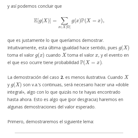
y así podemos concluir que
E
[
g
(
X
)
]
=
∑
x
∈
X
[
Ω
]
g
(
x
)
P
(
X
=
x
)
,
que es justamente lo que queríamos demostrar.
g
(
X
)
Intuitivamente, esta última igualdad hace sentido, pues
g
(
x
)
X
x
toma el valor
cuando
toma el valor
, y el evento en
P
(
X
=
x
)
el que eso ocurre tiene probabilidad
.
X
La demostración del caso
2.
es menos ilustrativa. Cuando
g
(
X
)
y
son v.a.’s continuas, será necesario hacer una «doble
integral», algo con lo que quizás no te hayas encontrado
hasta ahora. Esto es algo que (por desgracia) haremos en
algunas demostraciones del valor esperado.
Primero, demostraremos el siguiente lema: