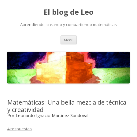
El blog de Leo
Aprendiendo, creando y compartiendo matemáticas
Saltar
Menú
al
contenido
Matemáticas: Una bella mezcla de técnica
y creatividad
Por Leonardo Ignacio Martínez Sandoval
4 respuestas