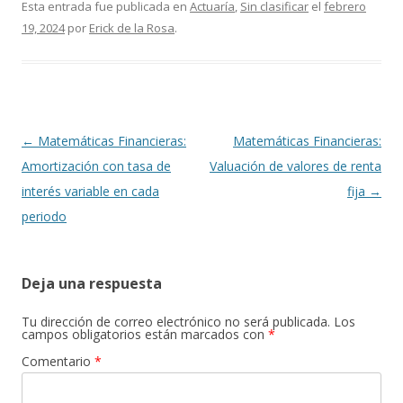
Esta entrada fue publicada en
Actuaría
,
Sin clasificar
el
febrero
19, 2024
por
Erick de la Rosa
.
Navegación
←
Matemáticas Financieras:
Matemáticas Financieras:
de
Amortización con tasa de
Valuación de valores de renta
entradas
interés variable en cada
fija
→
periodo
Deja una respuesta
Tu dirección de correo electrónico no será publicada.
Los
campos obligatorios están marcados con
*
Comentario
*