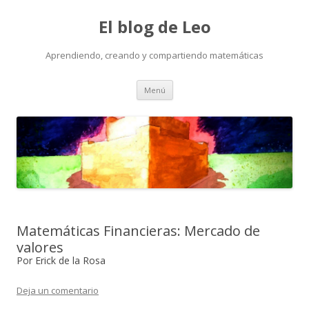
El blog de Leo
Aprendiendo, creando y compartiendo matemáticas
Saltar
Menú
al
contenido
Matemáticas Financieras: Mercado de
valores
Por Erick de la Rosa
Deja un comentario