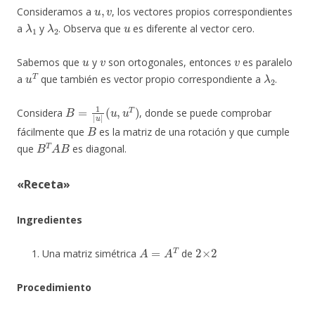
u
,
v
Consideramos a
, los vectores propios correspondientes
λ
1
λ
2
u
a
y
. Observa que
es diferente al vector cero.
u
v
v
Sabemos que
y
son ortogonales, entonces
es paralelo
u
T
λ
2
a
que también es vector propio correspondiente a
.
B
(
u
=
,
u
1
|
T
u
)
|
Considera
, donde se puede comprobar
B
fácilmente que
es la matriz de una rotación y que cumple
B
T
A
B
que
es diagonal.
«Receta»
Ingredientes
A
=
A
T
2
×
2
Una matriz simétrica
de
Procedimiento
d
e
t
(
A
−
λ
I
)