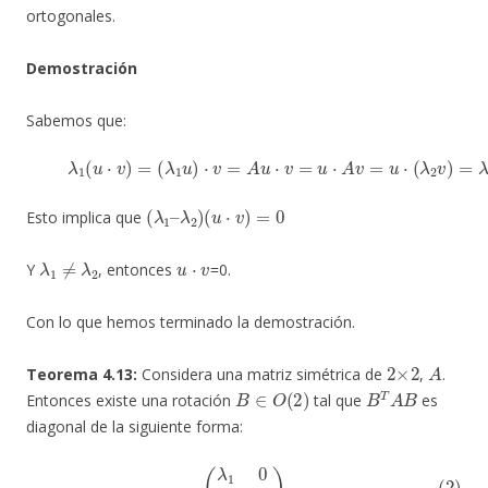
ortogonales.
Demostración
Sabemos que:
(1)
λ
1
(
u
⋅
v
)
=
(
λ
1
u
)
⋅
v
=
A
u
⋅
v
=
u
⋅
A
v
=
u
⋅
(
λ
2
v
)
=
λ
2
(
u
⋅
(
λ
1
–
λ
2
)
(
u
⋅
v
)
=
0
Esto implica que
λ
1
≠
λ
2
u
⋅
v
Y
, entonces
=0.
Con lo que hemos terminado la demostración.
2
×
2
A
Teorema 4.13:
Considera una matriz simétrica de
,
.
B
∈
O
(
2
)
B
T
A
B
Entonces existe una rotación
tal que
es
diagonal de la siguiente forma:
(2)
(
λ
1
0
0
λ
2
)