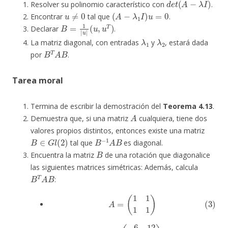
Resolver su polinomio característico con
.
u
≠
0
(
A
−
λ
1
I
)
u
=
0
Encontrar
tal que
.
B
(
u
=
,
u
1
|
T
u
)
|
Declarar
.
λ
1
λ
2
La matriz diagonal, con entradas
y
, estará dada
B
T
A
B
por
.
Tarea moral
Termina de escribir la demostración del
Teorema 4.13
.
A
Demuestra que, si una matriz
cualquiera, tiene dos
valores propios distintos, entonces existe una matriz
B
∈
G
l
(
2
)
B
−
1
A
B
tal que
es diagonal.
B
Encuentra la matriz
de una rotación que diagonalice
las siguientes matrices simétricas: Además, calcula
B
T
A
B
:
(3)
A
=
(
1
1
1
1
)
(4)
A
=
(
−
6
12
12
1
)