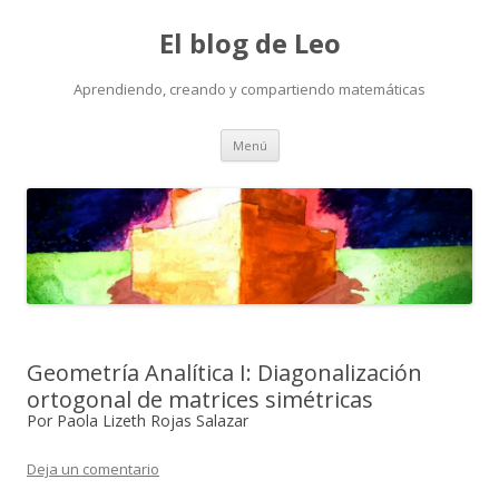
El blog de Leo
Aprendiendo, creando y compartiendo matemáticas
Saltar
Menú
al
contenido
Geometría Analítica I: Diagonalización
ortogonal de matrices simétricas
Por Paola Lizeth Rojas Salazar
Deja un comentario