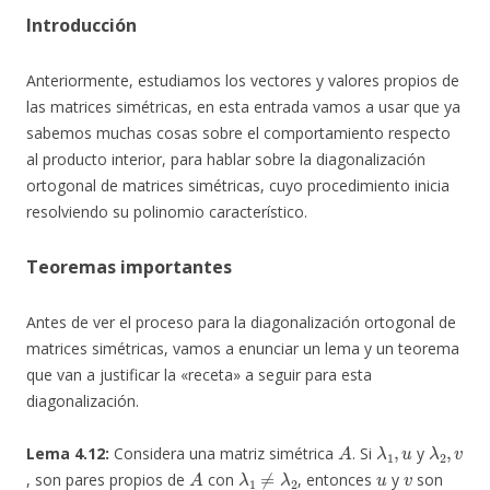
Introducción
Anteriormente, estudiamos los vectores y valores propios de
las matrices simétricas, en esta entrada vamos a usar que ya
sabemos muchas cosas sobre el comportamiento respecto
al producto interior, para hablar sobre la diagonalización
ortogonal de matrices simétricas, cuyo procedimiento inicia
resolviendo su polinomio característico.
Teoremas importantes
Antes de ver el proceso para la diagonalización ortogonal de
matrices simétricas, vamos a enunciar un lema y un teorema
que van a justificar la «receta» a seguir para esta
diagonalización.
A
λ
1
,
u
λ
2
,
v
Lema 4.12:
Considera una matriz simétrica
. Si
y
A
λ
1
≠
λ
2
u
v
, son pares propios de
con
, entonces
y
son