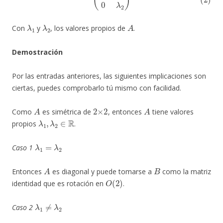
λ
1
λ
2
A
Con
y
, los valores propios de
.
Demostración
Por las entradas anteriores, las siguientes implicaciones son
ciertas, puedes comprobarlo tú mismo con facilidad.
A
2
×
2
A
Como
es simétrica de
, entonces
tiene valores
λ
1
,
λ
2
∈
R
propios
.
λ
1
=
λ
2
Caso 1
A
B
Entonces
es diagonal y puede tomarse a
como la matriz
O
(
2
)
identidad que es rotación en
.
λ
1
≠
λ
2
Caso 2