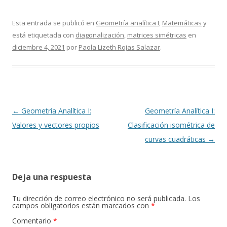
Esta entrada se publicó en
Geometría analítica I
,
Matemáticas
y
está etiquetada con
diagonalización
,
matrices simétricas
en
diciembre 4, 2021
por
Paola Lizeth Rojas Salazar
.
Navegación
←
Geometría Analítica I:
Geometría Analítica I:
de
Valores y vectores propios
Clasificación isométrica de
entradas
curvas cuadráticas
→
Deja una respuesta
Tu dirección de correo electrónico no será publicada.
Los
campos obligatorios están marcados con
*
Comentario
*