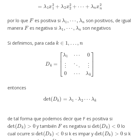
=
λ
1
x
1
2
+
λ
2
x
2
2
+
⋯
+
λ
n
x
n
2
F
λ
1
,
⋯
,
λ
n
por lo que
es positiva si
son positivos, de igual
F
λ
1
,
⋯
,
λ
n
manera
es negativa si
son negativos
k
∈
1
,
…
,
n
Si definimos, para cada
D
k
=
[
λ
1
⋯
0
⋮
⋱
⋮
0
⋯
λ
k
]
entonces
det
(
D
k
)
=
λ
1
⋅
λ
2
⋯
λ
k
de tal forma que podemos decir que F es positiva si
det
(
D
k
)
>
0
F
det
(
D
k
)
<
0
y también
es negativa si
lo
det
(
D
k
)
<
0
det
(
D
k
)
>
0
cual ocurre si
si k es impar y
si k
k
∈
{
1
,
.
.
,
n
}