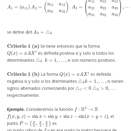
det
A
k
=
△
k
se define
Criterio 1 (a)
Se tiene entonces que la forma
Q
(
x
)
=
x
A
X
t
es definida positiva si y solo si todos los
△
k
k
=
1
,
…
,
n
determinantes
son números positivos.
Criterio 1 (b)
Q
(
x
)
=
x
A
X
t
La forma
es definida
△
k
k
=
1
,
…
,
n
negativa si y solo si los dterminantes
tienen
△
1
<
0
△
2
>
0
,
…
signos alternados comenzando por
respectivamente.
f
:
R
3
→
R
Ejemplo.
Consideremos la función
f
(
x
,
y
,
z
)
=
sin
x
+
sin
y
+
sin
z
−
sin
(
x
+
y
+
z
)
, el
P
=
(
π
2
,
π
2
,
π
2
)
punto
es
f
un punto crítico de
y en ese punto la matriz hessiana de