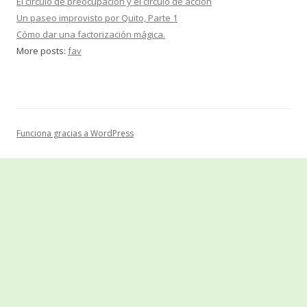
El círculo de preocupación y el círculo de acción
Un paseo improvisto por Quito, Parte 1
Cómo dar una factorización mágica.
More posts:
fav
Funciona gracias a WordPress