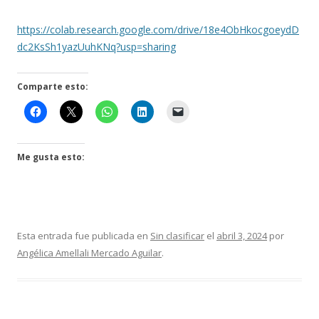
https://colab.research.google.com/drive/18e4ObHkocgoeydD
dc2KsSh1yazUuhKNq?usp=sharing
Comparte esto:
Me gusta esto:
Esta entrada fue publicada en
Sin clasificar
el
abril 3, 2024
por
Angélica Amellali Mercado Aguilar
.