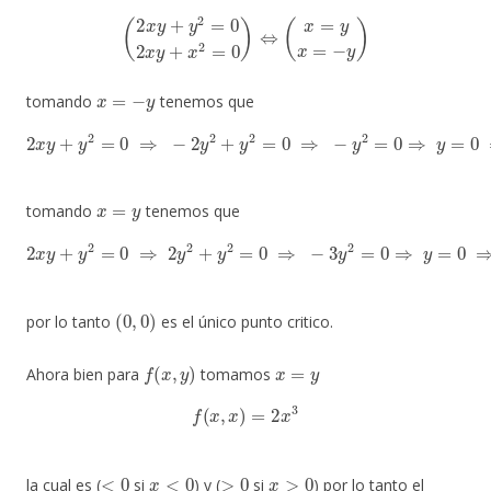
(
2
x
y
+
y
2
=
0
2
x
y
+
x
2
=
0
)
⇔
(
x
=
y
x
=
−
y
)
x
=
−
y
tomando
tenemos que
2
x
y
+
y
2
=
0
⇒
−
2
y
2
+
y
2
=
0
⇒
−
y
2
=
0
⇒
y
=
0
⇒
x
=
0
x
=
y
tomando
tenemos que
2
x
y
+
y
2
=
0
⇒
2
y
2
+
y
2
=
0
⇒
−
3
y
2
=
0
⇒
y
=
0
⇒
x
=
0
(
0
,
0
)
por lo tanto
es el único punto critico.
f
(
x
,
y
)
x
=
y
Ahora bien para
tomamos
f
(
x
,
x
)
=
2
x
3
<
0
x
<
0
>
0
x
>
0
la cual es (
si
) y (
si
) por lo tanto el