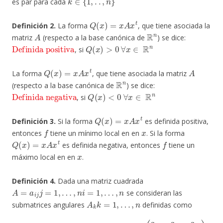
es par para cada
Q
(
x
)
=
x
A
x
t
Definición 2.
La forma
, que tiene asociada la
A
R
n
matriz
(respecto a la base canónica de
) se dice:
Definida positiva
Q
(
x
)
>
0
∀
x
∈
R
n
, si
Q
(
x
)
=
x
A
x
t
A
La forma
, que tiene asociada la matriz
R
n
(respecto a la base canónica de
) se dice:
Definida negativa
Q
(
x
)
<
0
∀
x
∈
R
n
, si
Q
(
x
)
=
x
A
x
t
Definición 3.
Si la forma
es definida positiva,
f
x
entonces
tiene un mínimo local en en
. Si la forma
Q
(
x
)
=
x
A
x
t
f
es definida negativa, entonces
tiene un
x
máximo local en en
.
Definición 4.
Dada una matriz cuadrada
A
=
a
i
j
j
=
1
,
…
,
n
i
=
1
,
…
,
n
se consideran las
A
k
k
=
1
,
…
,
n
submatrices angulares
definidas como
(
a
11
a
A
12
1
=
a
(
a
13
11
a
)
21
A
2
a
=
22
(
a
a
11
23
a
a
12
31
a
a
21
32
a
a
22
33
)
)
A
,
⋯
3
=
,
A
n
=
A