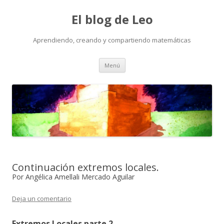
El blog de Leo
Aprendiendo, creando y compartiendo matemáticas
Saltar
Menú
al
contenido
Continuación extremos locales.
Por Angélica Amellali Mercado Aguilar
Deja un comentario
Extremos Locales parte 2