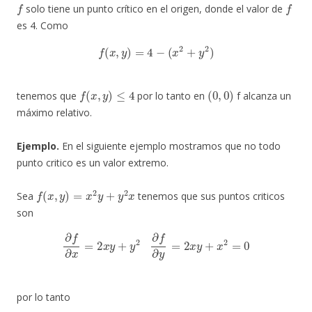
f
f
solo tiene un punto crítico en el origen, donde el valor de
es 4. Como
f
(
x
,
y
)
=
4
−
(
x
2
+
y
2
)
f
(
x
,
y
)
≤
4
(
0
,
0
)
tenemos que
por lo tanto en
f alcanza un
máximo relativo.
Ejemplo.
En el siguiente ejemplo mostramos que no todo
punto critico es un valor extremo.
f
(
x
,
y
)
=
x
2
y
+
y
2
x
Sea
tenemos que sus puntos criticos
son
∂
f
∂
x
=
2
x
y
+
y
2
∂
f
∂
y
=
2
x
y
+
x
2
=
0
por lo tanto