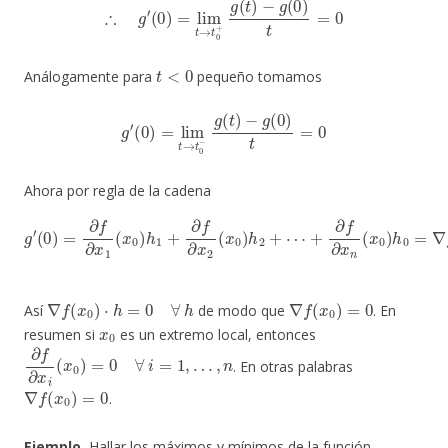
t
<
0
Análogamente para
pequeño tomamos
g
′
(
0
)
=
lim
t
→
t
0
−
g
(
t
)
−
g
(
0
)
t
=
0
Ahora por regla de la cadena
g
′
(
0
)
=
∂
+
f
∂
∂
f
x
∂
1
x
(
n
x
(
0
x
)
0
h
)
1
h
+
0
∂
=
f
∇
∂
f
x
(
2
x
0
(
x
)
0
⋅
h
)
h
2
+
⋯
∇
f
(
x
0
)
⋅
h
=
0
∀
h
∇
f
(
x
0
)
=
0
Así
de modo que
. En
x
0
resumen si
es un extremo local, entonces
∂
f
∂
x
i
(
x
0
)
=
0
∀
i
=
1
,
…
,
n
. En otras palabras
∇
f
(
x
0
)
=
0
.
Ejemplo.
Hallar los máximos y mínimos de la función