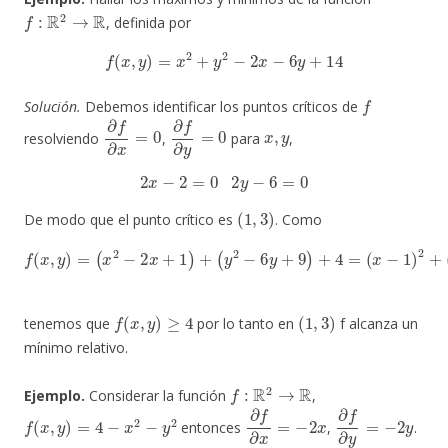
f
:
R
2
→
R
, definida por
f
(
x
,
y
)
=
x
2
+
y
2
−
2
x
−
6
y
+
14
f
Solución.
Debemos identificar los puntos críticos de
∂
f
∂
x
=
0
∂
f
∂
y
=
0
x
,
y
resolviendo
,
para
,
2
x
−
2
=
0
2
y
−
6
=
0
(
1
,
3
)
De modo que el punto crítico es
. Como
f
(
x
,
y
)
=
(
x
2
−
2
x
+
1
)
+
(
y
2
−
6
y
+
9
)
+
4
=
(
x
−
1
)
2
+
(
y
−
3
)
2
+
4
f
(
x
,
y
)
≥
4
(
1
,
3
)
tenemos que
por lo tanto en
f alcanza un
mínimo relativo.
f
:
R
2
→
R
Ejemplo.
Considerar la función
,
f
(
x
,
y
)
=
4
−
x
2
−
y
2
∂
f
∂
x
=
−
2
x
∂
f
∂
y
=
−
2
y
entonces
,
.