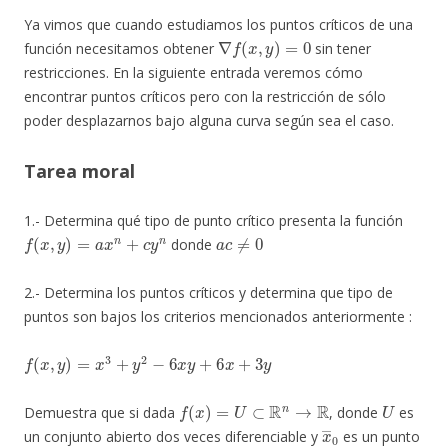
Ya vimos que cuando estudiamos los puntos críticos de una
∇
f
(
x
,
y
)
=
0
función necesitamos obtener
sin tener
restricciones. En la siguiente entrada veremos cómo
encontrar puntos críticos pero con la restricción de sólo
poder desplazarnos bajo alguna curva según sea el caso.
Tarea moral
1.- Determina qué tipo de punto crítico presenta la función
f
(
x
,
y
)
=
a
x
n
+
c
y
n
a
c
≠
0
donde
2.- Determina los puntos críticos y determina que tipo de
puntos son bajos los criterios mencionados anteriormente :
f
(
x
,
y
)
=
x
3
+
y
2
−
6
x
y
+
6
x
+
3
y
f
(
x
)
=
U
⊂
R
n
→
R
U
Demuestra que si dada
, donde
es
x
―
0
un conjunto abierto dos veces diferenciable y
es un punto