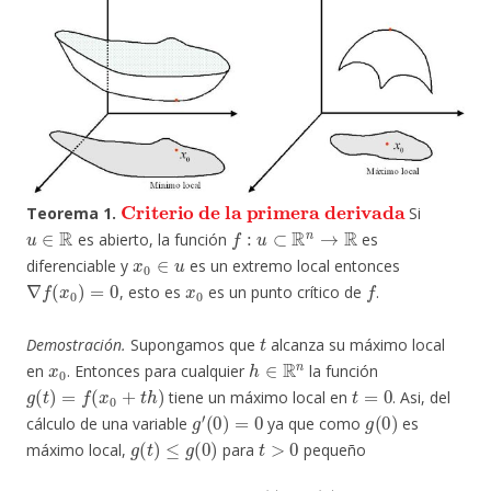
Criterio de la primera derivada
Teorema 1.
Si
u
∈
R
f
:
u
⊂
R
n
→
R
es abierto, la función
es
x
0
∈
u
diferenciable y
es un extremo local entonces
∇
f
(
x
0
)
=
0
x
0
f
, esto es
es un punto crítico de
.
t
Demostración.
Supongamos que
alcanza su máximo local
x
0
h
∈
R
n
en
. Entonces para cualquier
la función
g
(
t
)
=
f
(
x
0
+
t
h
)
t
=
0
tiene un máximo local en
. Asi, del
g
′
(
0
)
=
0
g
(
0
)
cálculo de una variable
ya que como
es
g
(
t
)
≤
g
(
0
)
t
>
0
máximo local,
para
pequeño
∴
g
′
(
0
)
=
lim
t
→
t
0
+
g
(
t
)
−
g
(
0
)
t
=
0