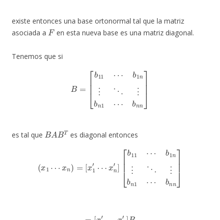
existe entonces una base ortonormal tal que la matriz
F
asociada a
en esta nueva base es una matriz diagonal.
Tenemos que si
B
=
[
b
11
⋯
b
1
n
⋮
⋱
⋮
b
n
1
⋯
b
n
n
]
B
A
B
T
es tal que
es diagonal entonces
(
x
1
⋯
x
n
)
=
[
x
1
′
⋯
x
n
′
]
[
b
11
⋯
b
1
n
⋮
⋱
⋮
b
n
1
⋯
b
n
n
]
=
[
x
1
′
⋯
x
n
′
]
B