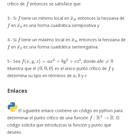
f
crítico de
entonces se satisface que:
f
x
―
0
3.- Si
tiene un mínimo local en
, entonces la hessiana de
f
x
―
0
en
es una forma cuadrática semipositiva y
f
x
―
0
4.- Si
tiene un máximo local en
, entonces la hessiana de
f
x
―
0
en
es una forma cuadrática seminegativa.
f
(
x
,
y
,
z
)
=
a
x
2
+
b
y
2
+
c
z
2
a
b
c
≠
0
5.- Sea
, donde
(
0
,
0
,
0
)
f
Muestra que el
es el único punto crítico de
y
a
,
b
c
determina su tipo en términos de
y
Enlaces
El siguiente enlace contiene un código en python para
f
:
R
2
→
R
determinar el punto crítico de una función
. El
código solicita que introduzcas la función y punto que
desees.