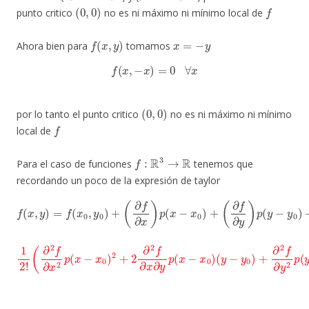
(
0
,
0
)
f
punto critico
no es ni máximo ni mínimo local de
f
(
x
,
y
)
x
=
−
y
Ahora bien para
tomamos
f
(
x
,
−
x
)
=
0
∀
x
(
0
,
0
)
por lo tanto el punto critico
no es ni máximo ni mínimo
f
local de
f
:
R
3
→
R
Para el caso de funciones
tenemos que
recordando un poco de la expresión de taylor
f
(
x
,
y
)
=
f
(
x
0
,
y
0
)
+
(
(
∂
∂
f
f
∂
∂
x
z
)
)
p
p
(
(
z
x
−
−
z
x
0
0
)
)
+
+
(
∂
f
∂
y
)
p
(
y
−
y
0
)
+
(
y
1
−
2
y
!
0
(
(
∂
)
x
+
2
−
∂
f
x
∂
2
0
x
f
)
∂
2
+
y
p
2
2
(
∂
x
p
2
−
(
f
y
x
∂
−
0
y
y
)
∂
2
0
z
+
)
p
2
2
+
(
∂
z
2
−
2
∂
z
f
∂
2
0
x
f
)
∂
(
∂
y
x
y
−
∂
p
y
z
(
0
p
x
)
−
(
)
z
x
−
0
z
)
0
)