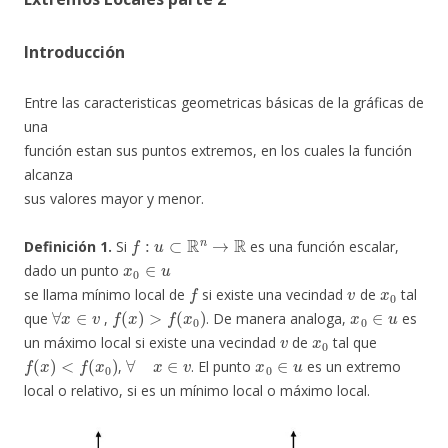
Introducción
Entre las caracteristicas geometricas básicas de la gráficas de
una
función estan sus puntos extremos, en los cuales la función
alcanza
sus valores mayor y menor.
f
:
u
⊂
R
n
→
R
Definición 1.
Si
es una función escalar,
x
0
∈
u
dado un punto
f
v
x
0
se llama mínimo local de
si existe una vecindad
de
tal
∀
x
∈
v
f
(
x
)
>
f
(
x
0
)
x
0
∈
u
que
,
. De manera analoga,
es
v
x
0
un máximo local si existe una vecindad
de
tal que
f
(
x
)
<
f
(
x
0
)
∀
x
∈
v
x
0
∈
u
,
. El punto
es un extremo
local o relativo, si es un mínimo local o máximo local.