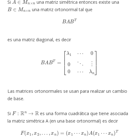
Si
una matriz simétrica entonces existe una
B
∈
M
n
×
n
una matriz ortonormal tal que
B
A
B
T
es una matriz diagonal, es decir
B
A
B
T
=
[
λ
1
⋯
0
0
⋱
⋮
0
⋯
λ
n
]
Las matrices ortonormales se usan para realizar un cambio
de base.
F
:
R
n
→
R
Si
es una forma cuadrática que tiene asociada
la matriz simétrica A (en una base ortonormal) es decir
F
(
x
1
,
x
2
,
…
,
x
n
)
=
(
x
1
⋯
x
n
)
A
(
x
1
⋯
x
n
)
T