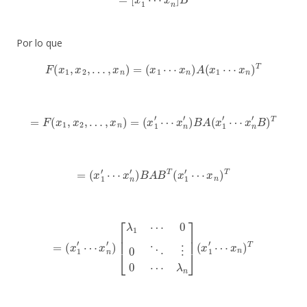
Por lo que
F
(
x
1
,
x
2
,
…
,
x
n
)
=
(
x
1
⋯
x
n
)
A
(
x
1
⋯
x
n
)
T
=
F
(
x
1
,
x
2
,
…
,
x
n
)
=
(
x
1
′
⋯
x
n
′
)
B
A
(
x
1
′
⋯
x
n
′
B
)
T
=
(
x
1
′
⋯
x
n
′
)
B
A
B
T
(
x
1
′
⋯
x
n
)
T
=
(
x
1
′
⋯
x
n
′
)
[
λ
1
⋯
0
0
⋱
⋮
0
⋯
λ
n
]
(
x
1
′
⋯
x
n
)
T