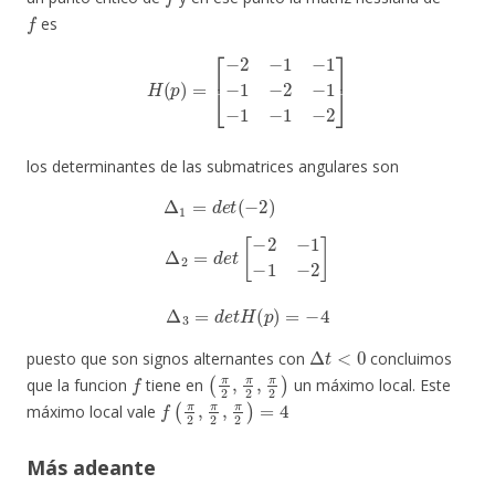
f
es
H
(
p
)
=
[
−
2
−
1
−
1
−
1
−
2
−
1
−
1
−
1
−
2
]
los determinantes de las submatrices angulares son
Δ
1
=
d
e
t
(
−
2
)
Δ
2
=
d
e
t
[
−
2
−
1
−
1
−
2
]
Δ
3
=
d
e
t
H
(
p
)
=
−
4
Δ
t
<
0
puesto que son signos alternantes con
concluimos
f
(
π
2
,
π
2
,
π
2
)
que la funcion
tiene en
un máximo local. Este
f
(
π
2
,
π
2
,
π
2
)
=
4
máximo local vale
Más adeante